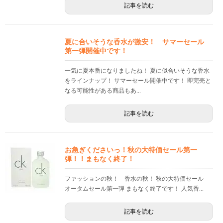
記事を読む
夏に合いそうな香水が激安！ サマーセール
第一弾開催中です！
一気に夏本番になりましたね！ 夏に似合いそうな香水
をラインナップ！ サマーセール開催中です！ 即完売と
なる可能性がある商品もあ...
記事を読む
お急ぎくださいっ！秋の大特価セール第一
弾！！まもなく終了！
ファッションの秋！ 香水の秋！ 秋の大特価セール
オータムセール第一弾 まもなく終了です！ 人気香...
記事を読む