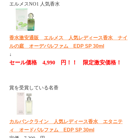
エルメスNO1 人気香水
香水激安通販 エルメス 人気レディース香水 ナイ
ルの庭 オーデパルファム EDP SP 30ml
↓
セール価格 4,990 円！！ 限定激安価格！
賞を受賞している名香
カルバンクライン 人気レディース香水 エタニテ
ィ オードパルファム EDP SP 30ml