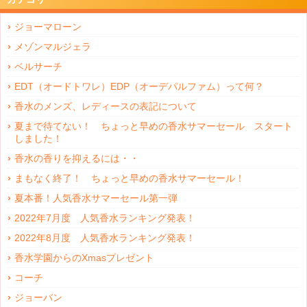
ジョーマローン
メゾンマルジェラ
ベルサーチ
EDT（オードトワレ）EDP（オーデパルファム）って何？
香水のメンズ、レディースの表記について
夏まで待てない！ ちょっと早めの香水サマーセール スタート
しました！
香水の香りを抑えるには・・
まもなく終了！ ちょっと早めの香水サマーセール！
夏本番！人気香水サマーセール第一弾
2022年7月度 人気香水ランキング発表！
2022年8月度 人気香水ランキング発表！
香水学園からのXmasプレゼント
コーチ
ジョーバン