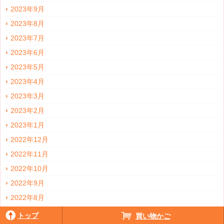
2023年9月
2023年8月
2023年7月
2023年6月
2023年5月
2023年4月
2023年3月
2023年2月
2023年1月
2022年12月
2022年11月
2022年10月
2022年9月
2022年8月
2022年7月
トップ
買い物かご