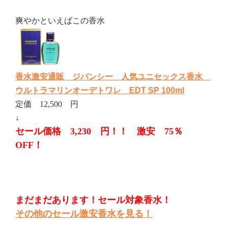
爽やかといえばこの香水
香水激安通販 ジバンシー 人気ユニセックス香水
ウルトラマリンオーデトワレ EDT SP 100ml
定価 12,500 円
↓
セール価格 3,230 円！！ 激安 75％
OFF！
まだまだあります！セール対象香水！
その他のセール激安香水を見る！