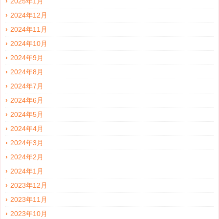
2025年1月
2024年12月
2024年11月
2024年10月
2024年9月
2024年8月
2024年7月
2024年6月
2024年5月
2024年4月
2024年3月
2024年2月
2024年1月
2023年12月
2023年11月
2023年10月