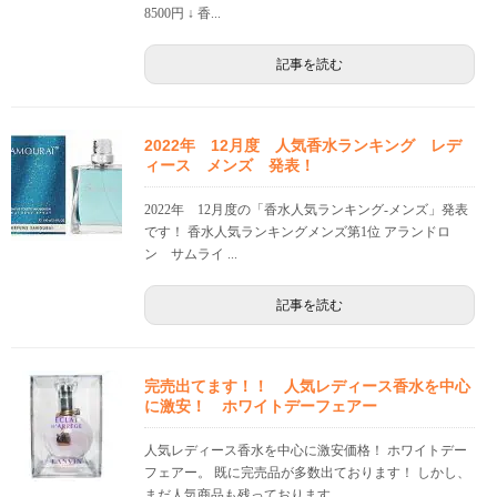
8500円 ↓ 香...
記事を読む
2022年 12月度 人気香水ランキング レデ
ィース メンズ 発表！
2022年 12月度の「香水人気ランキング-メンズ」発表
です！ 香水人気ランキングメンズ第1位 アランドロ
ン サムライ ...
記事を読む
完売出てます！！ 人気レディース香水を中心
に激安！ ホワイトデーフェアー
人気レディース香水を中心に激安価格！ ホワイトデー
フェアー。 既に完売品が多数出ております！ しかし、
まだ人気商品も残っております...