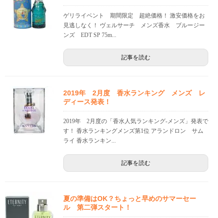
ゲリライベント 期間限定 超絶価格！ 激安価格をお
見逃しなく！ ヴェルサーチ メンズ香水 ブルージー
ンズ EDT SP 75m...
記事を読む
2019年 2月度 香水ランキング メンズ レ
ディース発表！
2019年 2月度の「香水人気ランキング-メンズ」発表で
す！ 香水ランキングメンズ第1位 アランドロン サム
ライ 香水ランキン...
記事を読む
夏の準備はOK？ちょっと早めのサマーセー
ル 第二弾スタート！