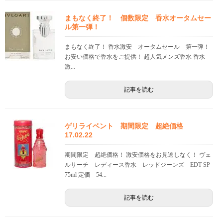
まもなく終了！ 個数限定 香水オータムセー
ル第一弾！
まもなく終了！ 香水激安 オータムセール 第一弾！
お安い価格で香水をご提供！ 超人気メンズ香水 香水
激...
記事を読む
ゲリライベント 期間限定 超絶価格
17.02.22
期間限定 超絶価格！ 激安価格をお見逃しなく！ ヴェ
ルサーチ レディース香水 レッドジーンズ EDT SP
75ml 定価 54...
記事を読む