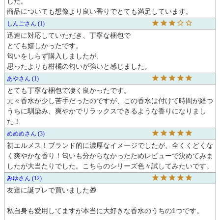
した。

商品についても想像より良い香りでとても満足しています。
しんご
1
迅速に対応していただき、丁寧な梱包で

とても嬉しかったです。

匂いをしらず購入しましたが、

あや
1
とても丁寧な梱包で凄く良かったです。

元々香水が少し苦手だったのですが、この香水は付けて時間が経つ
うちに馴染み、爽やかでリラックスできるような香りになりまし
た！
めめめ
3
初エルメス！ブランド的に濃厚なイメージでしたが、全くくどくな
く爽やかな香り！匂いも分からなかったためレビューで決めてみま
したが大当たりでした。こちらのシリーズ色々試してみたいです。
みゆ
12
友達に誕プレで買いました🎁

私自身も愛用してますが本当に大好きな香水のうちの1つです。
