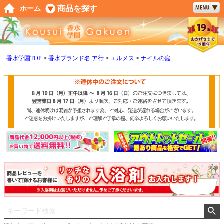
ペー
商品を探す
ホーム
ジト
ップ
へ
香水学園TOP
香水ブランド名 ア行
エルメス
ナイルの庭