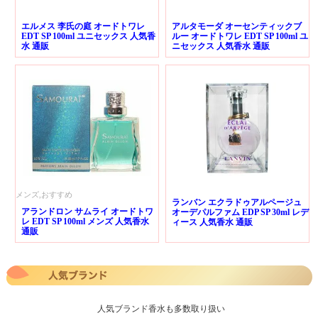
エルメス 李氏の庭 オードトワレ
アルタモーダ オーセンティックブ
EDT SP 100ml ユニセックス 人気香
ルー オードトワレ EDT SP 100ml ユ
水 通販
ニセックス 人気香水 通販
メンズ,おすすめ
ランバン エクラドゥアルページュ
アランドロン サムライ オードトワ
オーデパルファム EDP SP 30ml レデ
レ EDT SP 100ml メンズ 人気香水
ィース 人気香水 通販
通販
人気ブランド香水も多数取り扱い