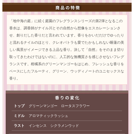
「地中海の庭」に続く庭園のフレグランスシリーズの第2弾となるこの
香水は、調香師がナイル川とその自然から想像をエスカレーションさ
せ、創りだした香りだと言われています。香りをかいだだけでゆったり
と流れるナイルのほとり、クレオパトラも愛でたかもしれない睡蓮の美
しい風景がイメージできる上品な香り。決して「自然」をそのまま切り
取ってきたわけではないのに、人工的な無機質さを感じさせないフレグ
ランスです。柑橘系のグリーンマンゴーをはじめ、フレッシュな香りを
ベースにしたフルーティ、グリーン、ウッディノートのユニセックスな
香り。
トップ
グリーンマンゴー ロータスフラワー
ミドル
アロマティックラッシュ
ラスト
インセンス シクラメンウッド