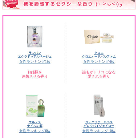
ランバン
クロエ
エクラドゥアルページュ
クロエオードパルファム
女性ランキング1位
女性ランキング4位
お姫様を
誰もがトリコになる
連想させる香り
愛される香り
エルメス
ジェニファーロペス
ナイルの庭
グロウバイジェイロー
女性ランキング6位
女性ランキング10位