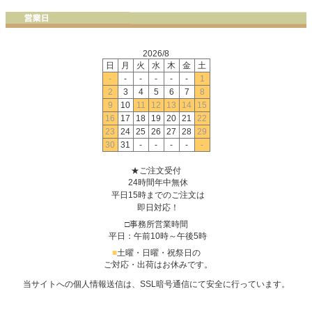
2026/8
日
月
火
水
木
金
土
-
-
-
-
-
-
1
2
3
4
5
6
7
8
9
10
11
12
13
14
15
16
17
18
19
20
21
22
23
24
25
26
27
28
29
30
31
-
-
-
-
-
★ご注文受付
24時間年中無休
平日15時までのご注文は
即日対応！
□事務所営業時間
平日：午前10時～午後5時
■
土曜・日曜・祝祭日の
ご対応・出荷はお休みです。
当サイトへの個人情報送信は、SSL暗号通信にて安全に行っています。