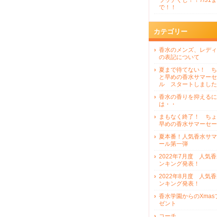
ラッチくじ！！7/31ま
で！！
カテゴリー
香水のメンズ、レディ
の表記について
夏まで待てない！ ち
と早めの香水サマーセ
ル スタートしました
香水の香りを抑えるに
は・・
まもなく終了！ ちょ
早めの香水サマーセー
夏本番！人気香水サマ
ール第一弾
2022年7月度 人気
ンキング発表！
2022年8月度 人気
ンキング発表！
香水学園からのXmas
ゼント
コーチ