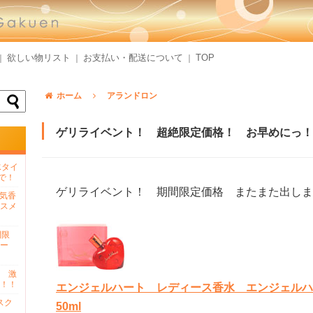
欲しい物リスト
お支払い・配送について
TOP
｜
｜
｜
ホーム
アランドロン
ゲリライベント！ 超絶限定価格！ お早めにっ！15.
水タイ
で！
ゲリライベント！ 期間限定価格 またまた出しま
人気香
スメ
間限
ー
 激
！！
エンジェルハート レディース香水 エンジェルハー
スク
50ml