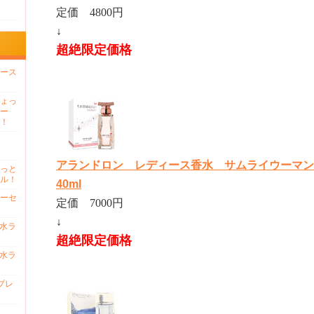
定価 4800円
↓
超絶限定価格
ース
ょっ
ー
！
アランドロン レディース香水 サムライウーマンNE
っと
ル！
40ml
ーセ
定価 7000円
↓
香水ラ
超絶限定価格
香水ラ
プレ