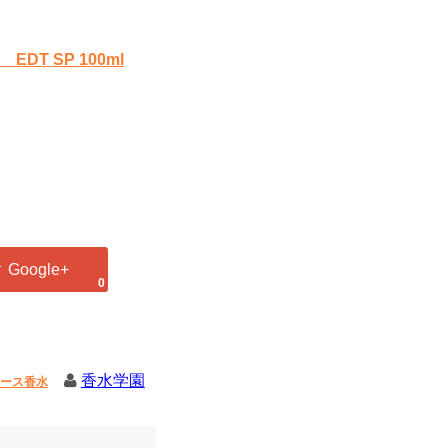
T SP 100ml
0
香水学園
ース香水