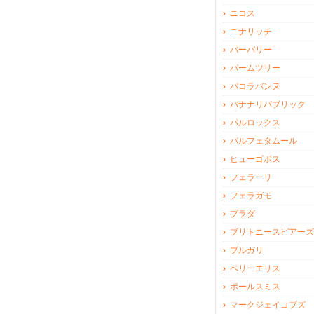
ニコス
ニナリッチ
バーバリー
パームツリー
パコラバンヌ
バナナリパブリック
パルロックス
パルフェタムール
ヒューゴボス
フェラーリ
フェラガモ
プラダ
ブリトニースピアーズ
ブルガリ
ペリーエリス
ポールスミス
マークジェイコブズ