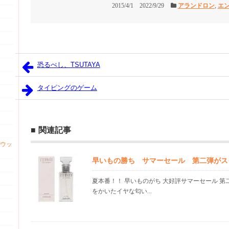
2015/4/1
2022/9/29
アランドロン
,
エ
恐るべし、TSUTAYA
タイピングのゲーム
関連記事
ウッ
早いもの勝ち サマーセール 第二弾がス
夏本番！！ 早いものがち 大好評サマーセール 第
をかいたイヤな匂い...