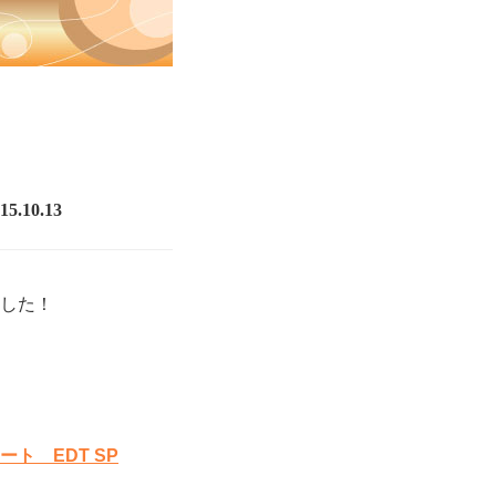
10.13
した！
ト EDT SP