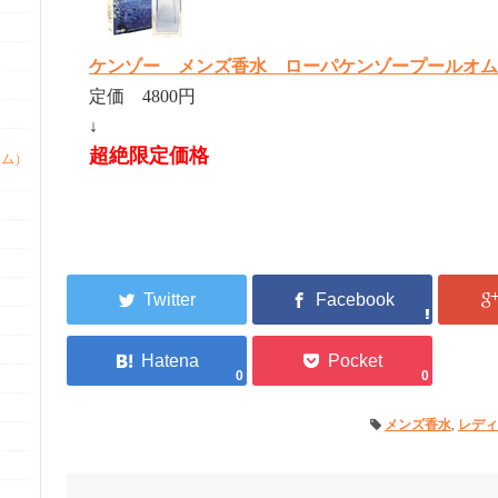
ケンゾー メンズ香水 ローパケンゾープールオム ED
定価 4800円
↓
超絶限定価格
ァム）
0
0
メンズ香水
,
レディ