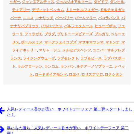
ャガー
,
ジャンヌアルティス
,
ジョルジオアルマーニ
,
ダビドフ
,
ダンヒル
,
ティアリー
,
デヴィットベッカム
,
トミーヒルフィガー
,
ドルチェ＆ガッ
バーナ
,
ニコス
,
ニナリッチ
,
バーバリー
,
パームツリー
,
パコラバンヌ
,
バ
ナナリパブリック
,
パルロックス
,
パルフェタムール
,
ヒューゴボス
,
フェ
ラーリ
,
フェラガモ
,
プラダ
,
ブリトニースピアーズ
,
ブルガリ
,
ペリーエ
リス
,
ポールスミス
,
マークジェイコブズ
,
マサキマツシマ
,
マドンナ
,
マ
ライアキャリー
,
マリャージュ
,
メルセデスベンツ
,
ユニバーサルフレグ
ランス
,
ライジングウェーブ
,
ラブセレクト
,
ラブ＆ピース
,
ラブパスポー
ト
,
ラルフローレン
,
ランコム
,
ランバン
,
ルチアーノソプラーニ
,
レペッ
ト
,
ロードダイアモンド
,
ロエベ
,
ロリスアザロ
,
ロクシタン
人気レディース香水が安い ホワイトデーフェア 第二弾スタートしまし
た！
早いもの勝ち！人気レディース香水が安い ホワイトデーフェア 第二
弾！