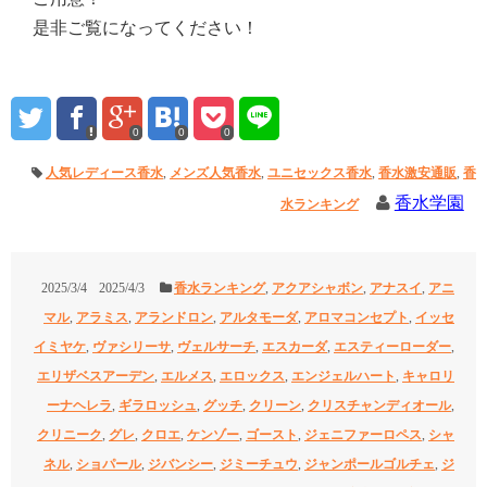
是非ご覧になってください！
0
0
0
人気レディース香水
,
メンズ人気香水
,
ユニセックス香水
,
香水激安通販
,
香
香水学園
水ランキング
2025/3/4
2025/4/3
香水ランキング
,
アクアシャボン
,
アナスイ
,
アニ
マル
,
アラミス
,
アランドロン
,
アルタモーダ
,
アロマコンセプト
,
イッセ
イミヤケ
,
ヴァシリーサ
,
ヴェルサーチ
,
エスカーダ
,
エスティーローダー
,
エリザベスアーデン
,
エルメス
,
エロックス
,
エンジェルハート
,
キャロリ
ーナヘレラ
,
ギラロッシュ
,
グッチ
,
クリーン
,
クリスチャンディオール
,
クリニーク
,
グレ
,
クロエ
,
ケンゾー
,
ゴースト
,
ジェニファーロペス
,
シャ
ネル
,
ショパール
,
ジバンシー
,
ジミーチュウ
,
ジャンポールゴルチェ
,
ジ