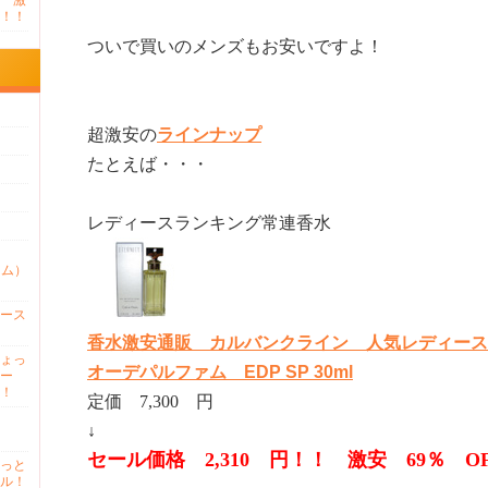
 激
！！
ついで買いのメンズもお安いですよ！
超激安の
ラインナップ
たとえば・・・
レディースランキング常連香水
ァム）
ース
香水激安通販 カルバンクライン 人気レディース
ょっ
オーデパルファム EDP SP 30ml
ー
！
定価 7,300 円
↓
セール価格 2,310 円！！ 激安 69％ O
っと
ル！