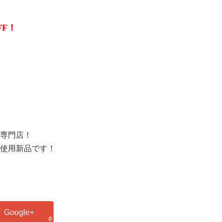
FF！
水専門店！
使用新品です！
0