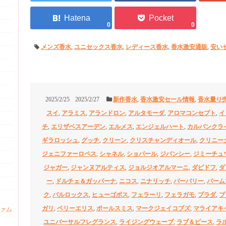
0
0
メンズ香水
,
ユニセックス香水
,
レディース香水
,
香水激安通販
,
安い
2025/2/25
2025/2/27
新作香水
,
香水激安セール情報
,
香水量り
スイ
,
アラミス
,
アランドロン
,
アルタモーダ
,
アロマコンセプト
,
イ
チ
,
エリザベスアーデン
,
エルメス
,
エンジェルハート
,
カルバンクラ
ギラロッシュ
,
グッチ
,
クリーン
,
クリスチャンディオール
,
クリニー
ジェニファーロペス
,
シャネル
,
ショパール
,
ジバンシー
,
ジミーチュ
ジャガー
,
ジャンヌアルティス
,
ジョルジオアルマーニ
,
ダビドフ
,
ダ
ー
,
ドルチェ＆ガッバーナ
,
ニコス
,
ニナリッチ
,
バーバリー
,
パーム
ク
,
パルロックス
,
ヒューゴボス
,
フェラーリ
,
フェラガモ
,
プラダ
,
ブ
ガリ
,
ペリーエリス
,
ポールスミス
,
マークジェイコブズ
,
マライアキ
ァム
ユニバーサルフレグランス
,
ライジングウェーブ
,
ラブ＆ピース
,
ラ