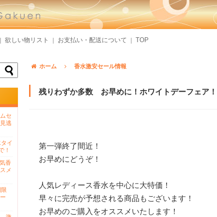
欲しい物リスト
お支払い・配送について
TOP
｜
｜
｜
ホーム
香水激安セール情報
残りわずか多数 お早めに！ホワイトデーフェア！
ムセ
見逃
水タイ
第一弾終了間近！
で！
お早めにどうぞ！
人気香
スメ
人気レディース香水を中心に大特価！
間限
ー
早々に完売が予想される商品もございます！
お早めのご購入をオススメいたします！