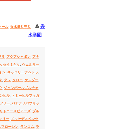
香
セール
,
香水量り売り
水学園
売り
,
アクアシャボン
,
アナ
ッセイミヤケ
,
ヴェルサー
イン
,
キャロリーナヘレラ
,
ク
,
グレ
,
クロエ
,
ケンゾー
,
ウ
,
ジャンポールゴルチェ
,
ンヒル
,
トミーヒルフィガ
ツリー
,
バナナリパブリッ
リトニースピアーズ
,
ブル
ャリー
,
メルセデスベンツ
,
ルフローレン
,
ランコム
,
ラ