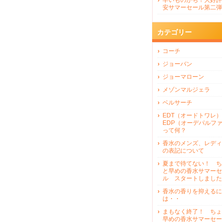
早いものがち！大好評
安サマーセール第二弾
カテゴリー
コーチ
ジョーバン
ジョーマローン
メゾンマルジェラ
ベルサーチ
EDT（オードトワレ）
EDP（オーデパルフ
って何？
香水のメンズ、レディ
の表記について
夏まで待てない！ ち
と早めの香水サマーセ
ル スタートしました
香水の香りを抑えるに
は・・
まもなく終了！ ちょ
早めの香水サマーセー