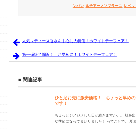
ンバン
,
ルチアーノソプラーニ
,
レペッ
人気レディース香水を中心に大特価！ホワイトデーフェア！
第一弾終了間近！ お早めに！ホワイトデーフェア！
関連記事
ひと足お先に激安価格！ ちょっと早めの
です！
ちょっとジメジメした日が続きますが。。 肌を
な季節になってまいりました！ ってことで、 夏まで