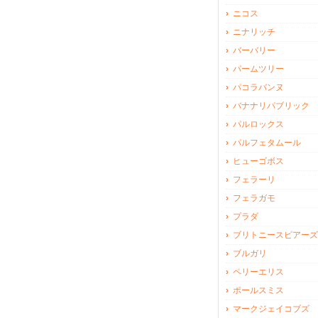
ニコス
ニナリッチ
バーバリー
パームツリー
パコラバンヌ
バナナリパブリック
パルロックス
パルフェタムール
ヒューゴボス
フェラーリ
フェラガモ
プラダ
ブリトニースピアーズ
ブルガリ
ペリーエリス
ポールスミス
マークジェイコブズ