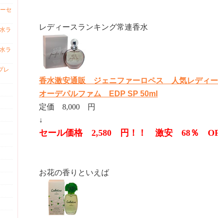
ーセ
レディースランキング常連香水
香水ラ
香水ラ
プレ
香水激安通販 ジェニファーロペス 人気レディー
オーデパルファム EDP SP 50ml
定価 8,000 円
↓
セール価格 2,580 円！！ 激安 68％ O
お花の香りといえば