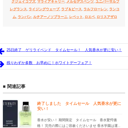
クジェイコブズ
,
マライアキャリー
,
メルセデスベンツ
,
ユニバーサルフ
レグランス
,
ライジングウェーブ
,
ラブ＆ピース
,
ラルフローレン
,
ランコ
ム
,
ランバン
,
ルチアーノソプラーニ
,
レペット
,
ロエベ
,
ロリスアザロ
25日終了 ゲリライベンド タイムセール！ 人気香水が更に安い！
残りわずか多数 お早めに！ホワイトデーフェア！
関連記事
終了しました タイムセール 人気香水が更に
安い！
香水が安い！ 期間限定 タイムセール 香水驚愕価
格！ 完売の際にはご容赦くださいませ 香水学園は運...