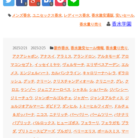
0
0
0
メンズ香水
,
ユニセックス香水
,
レディース香水
,
香水激安通販
,
安いセール
,
香水学園
香水量り売り
2025/2/21
2025/2/25
新作香水
,
香水激安セール情報
,
香水量り売り
,
アクアシャボン
,
アナスイ
,
アラミス
,
アランドロン
,
アルタモーダ
,
アロ
マコンセプト
,
イッセイミヤケ
,
ヴェルサーチ
,
エリザベスアーデン
,
エル
メス
,
エンジェルハート
,
カルバンクライン
,
キャロリーナヘレラ
,
ギラロ
ッシュ
,
グッチ
,
クリーン
,
クリスチャンディオール
,
クリニーク
,
グレ
,
ク
ロエ
,
ケンゾー
,
ジェニファーロペス
,
シャネル
,
ショパール
,
ジバンシー
,
ジミーチュウ
,
ジャンポールゴルチェ
,
ジャガー
,
ジャンヌアルティス
,
ジ
ョルジオアルマーニ
,
ダビドフ
,
ダンヒル
,
トミーヒルフィガー
,
ドルチェ
＆ガッバーナ
,
ニコス
,
ニナリッチ
,
バーバリー
,
パームツリー
,
バナナリ
パブリック
,
パルロックス
,
ヒューゴボス
,
フェラーリ
,
フェラガモ
,
プラ
ダ
,
ブリトニースピアーズ
,
ブルガリ
,
ペリーエリス
,
ポールスミス
,
マー