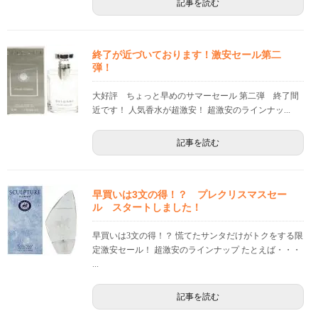
記事を読む
終了が近づいております！激安セール第二
弾！
大好評 ちょっと早めのサマーセール 第二弾 終了間
近です！ 人気香水が超激安！ 超激安のラインナッ...
記事を読む
早買いは3文の得！？ プレクリスマスセー
ル スタートしました！
早買いは3文の得！？ 慌てたサンタだけがトクをする限
定激安セール！ 超激安のラインナップ たとえば・・・
...
記事を読む