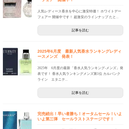
人気レディース香水を中心に激安特価！ ホワイトデー
フェアー 開催中です！ 超激安のラインナップ たと...
記事を読む
2025年6月度 最新人気香水ランキングレディ
ースメンズ 発表！
2025年 6月度の最新「香水人気ランキング-メンズ」発
表です！ 香水人気ランキングメンズ第1位 カルバンク
ライン エタニテ...
記事を読む
完売続出！早い者勝ち！オータムセール！いよ
いよ第三弾 セールラストステージです！