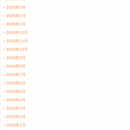
2025年3月
2025年2月
2025年1月
2024年12月
2024年11月
2024年10月
2024年9月
2024年8月
2024年7月
2024年6月
2024年5月
2024年4月
2024年3月
2024年2月
2024年1月