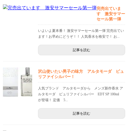
完売出ていま
す 激安サマー
セール第一弾
いよいよ夏本番！ 激安サマーセール第一弾 完売出てい
ます！お早めにどうぞ！！ 人気香水を格安で！ お...
記事を読む
沢山使いたい男子の味方 アルタモーダ ピュ
リファイシルバー！
人気ブランド アルタモーダから メンズ新作香水 ア
ルタモーダ ピュリファイシルバー EDT SP 100ml
が登場！ 定価 5...
記事を読む