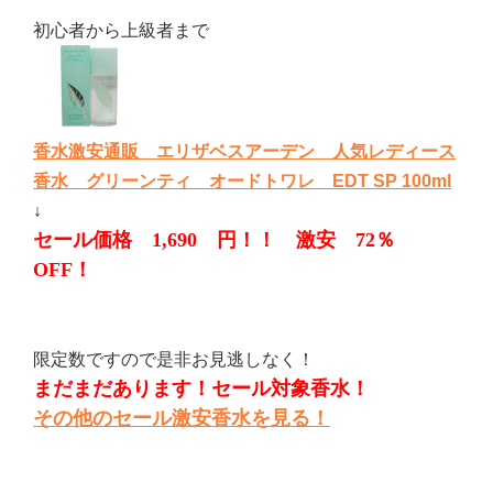
初心者から上級者まで
香水激安通販 エリザベスアーデン 人気レディース
香水 グリーンティ オードトワレ EDT SP 100ml
↓
セール価格 1,690 円！！ 激安 72％
OFF！
限定数ですので是非お見逃しなく！
まだまだあります！セール対象香水！
その他のセール激安香水を見る！