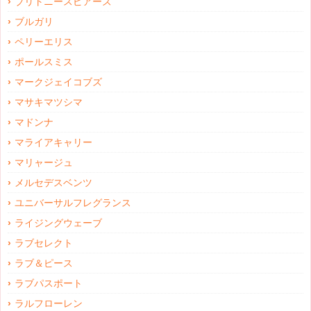
ブリトニースピアーズ
ブルガリ
ペリーエリス
ポールスミス
マークジェイコブズ
マサキマツシマ
マドンナ
マライアキャリー
マリャージュ
メルセデスベンツ
ユニバーサルフレグランス
ライジングウェーブ
ラブセレクト
ラブ＆ピース
ラブパスポート
ラルフローレン