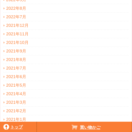
2022年8月
2022年7月
2021年12月
2021年11月
2021年10月
2021年9月
2021年8月
2021年7月
2021年6月
2021年5月
2021年4月
2021年3月
2021年2月
2021年1月
トップ
買い物かご
2020年12月