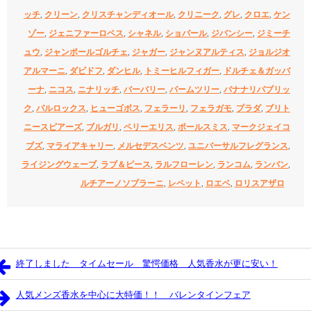
ッチ
,
クリーン
,
クリスチャンディオール
,
クリニーク
,
グレ
,
クロエ
,
ケン
ゾー
,
ジェニファーロペス
,
シャネル
,
ショパール
,
ジバンシー
,
ジミーチ
ュウ
,
ジャンポールゴルチェ
,
ジャガー
,
ジャンヌアルティス
,
ジョルジオ
アルマーニ
,
ダビドフ
,
ダンヒル
,
トミーヒルフィガー
,
ドルチェ＆ガッバ
ーナ
,
ニコス
,
ニナリッチ
,
バーバリー
,
パームツリー
,
バナナリパブリッ
ク
,
パルロックス
,
ヒューゴボス
,
フェラーリ
,
フェラガモ
,
プラダ
,
ブリト
ニースピアーズ
,
ブルガリ
,
ペリーエリス
,
ポールスミス
,
マークジェイコ
ブズ
,
マライアキャリー
,
メルセデスベンツ
,
ユニバーサルフレグランス
,
ライジングウェーブ
,
ラブ＆ピース
,
ラルフローレン
,
ランコム
,
ランバン
,
ルチアーノソプラーニ
,
レペット
,
ロエベ
,
ロリスアザロ
終了しました タイムセール 驚愕価格 人気香水が更に安い！
人気メンズ香水を中心に大特価！！ バレンタインフェア