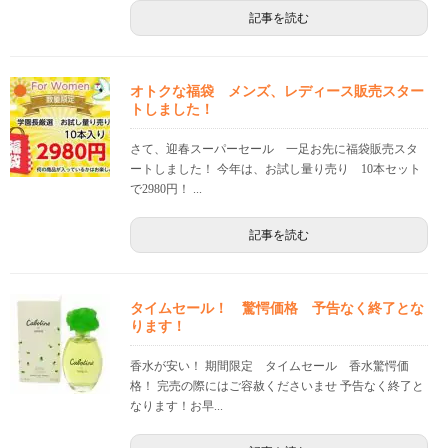
記事を読む
オトクな福袋 メンズ、レディース販売スター
トしました！
さて、迎春スーパーセール 一足お先に福袋販売スタ
ートしました！ 今年は、お試し量り売り 10本セット
で2980円！ ...
記事を読む
タイムセール！ 驚愕価格 予告なく終了とな
ります！
香水が安い！ 期間限定 タイムセール 香水驚愕価
格！ 完売の際にはご容赦くださいませ 予告なく終了と
なります！お早...