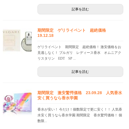
記事を読む
期間限定 ゲリライベント 超絶価格
19.12.18
ゲリライベント 期間限定 超絶価格！ 激安価格をお
見逃しなく！ ブルガリ レディース香水 オムニアク
リスタリン EDT SP ...
記事を読む
期間限定 激安驚愕価格 23.09.28 人気香水
安く買うなら香水学園
香水が安い！ 今だけ！個数限定で更に安く！！ 人気香
水安く買うなら香水学園 期間限定 香水驚愕価格！ 個
数限...