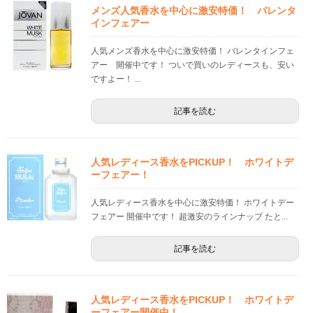
メンズ人気香水を中心に激安特価！ バレンタ
インフェアー
人気メンズ香水を中心に激安特価！ バレンタインフェ
アー 開催中です！ ついで買いのレディースも、安い
ですよー！ ...
記事を読む
人気レディース香水をPICKUP！ ホワイトデ
ーフェアー！
人気レディース香水を中心に激安特価！ ホワイトデー
フェアー 開催中です！ 超激安のラインナップ たと...
記事を読む
人気レディース香水をPICKUP！ ホワイトデ
ーフェアー開催中！