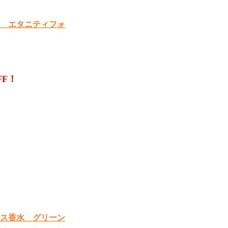
 エタニティフォ
FF！
ス香水 グリーン