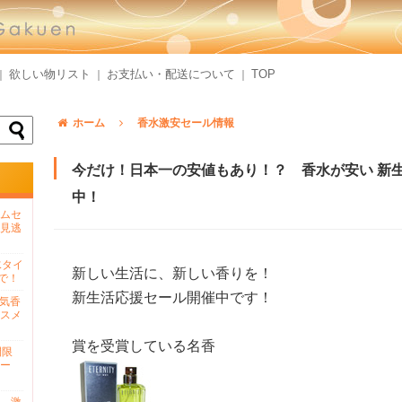
欲しい物リスト
お支払い・配送について
TOP
｜
｜
｜
ホーム
香水激安セール情報
今だけ！日本一の安値もあり！？ 香水が安い 新
中！
ムセ
見逃
水タイ
新しい生活に、新しい香りを！
で！
新生活応援セール開催中です！
人気香
スメ
賞を受賞している名香
間限
ー