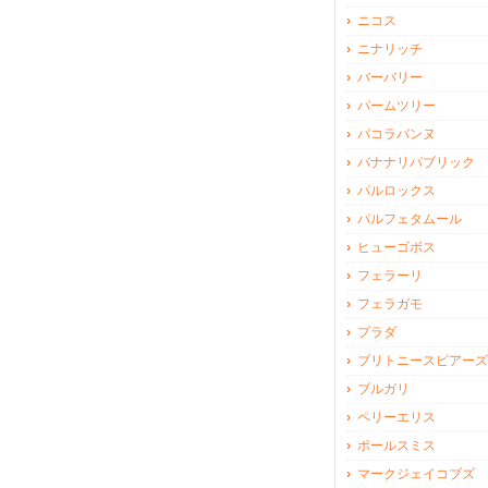
ニコス
ニナリッチ
バーバリー
パームツリー
パコラバンヌ
バナナリパブリック
パルロックス
パルフェタムール
ヒューゴボス
フェラーリ
フェラガモ
プラダ
ブリトニースピアーズ
ブルガリ
ペリーエリス
ポールスミス
マークジェイコブズ