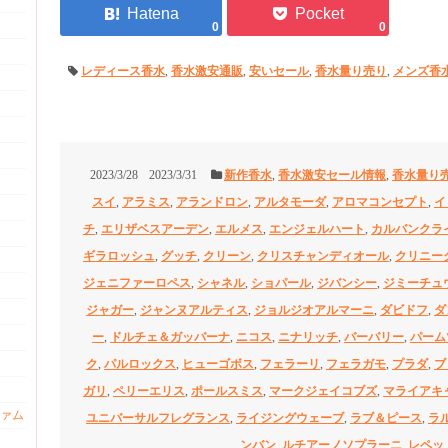
0
0
レディース香水
,
香水激安通販
,
安いセール
,
香水量り売り
,
メンズ香
2023/3/28
2023/3/31
新作香水
,
香水激安セール情報
,
香水量り
スイ
,
アラミス
,
アランドロン
,
アルタモーダ
,
アロマコンセプト
,
イ
チ
,
エリザベスアーデン
,
エルメス
,
エンジェルハート
,
カルバンクラ
ギラロッシュ
,
グッチ
,
クリーン
,
クリスチャンディオール
,
クリニー
ジェニファーロペス
,
シャネル
,
ショパール
,
ジバンシー
,
ジミーチュ
ジャガー
,
ジャンヌアルティス
,
ジョルジオアルマーニ
,
ダビドフ
,
ダ
ー
,
ドルチェ＆ガッバーナ
,
ニコス
,
ニナリッチ
,
バーバリー
,
パーム
ク
,
パルロックス
,
ヒューゴボス
,
フェラーリ
,
フェラガモ
,
プラダ
,
ブ
ガリ
,
ペリーエリス
,
ポールスミス
,
マークジェイコブズ
,
マライアキ
ァム
ユニバーサルフレグランス
,
ライジングウェーブ
,
ラブ＆ピース
,
ラ
ンバン
,
ルチアーノソプラーニ
,
レペッ