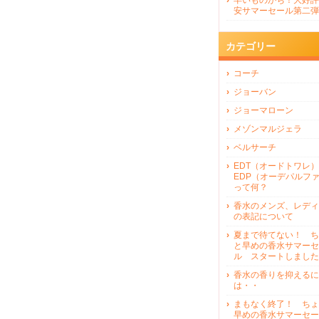
早いものがち！大好評
安サマーセール第二弾
カテゴリー
コーチ
ジョーバン
ジョーマローン
メゾンマルジェラ
ベルサーチ
EDT（オードトワレ）
EDP（オーデパルフ
って何？
香水のメンズ、レディ
の表記について
夏まで待てない！ ち
と早めの香水サマーセ
ル スタートしました
香水の香りを抑えるに
は・・
まもなく終了！ ちょ
早めの香水サマーセー