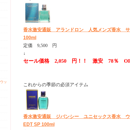
香水激安通販 アランドロン 人気メンズ香水 サム
100ml
定価 9,500 円
↓
セール価格 2,050 円！！ 激安 78％ O
ウッ
これからの季節の必須アイテム
香水激安通販 ジバンシー ユニセックス香水 
EDT SP 100ml