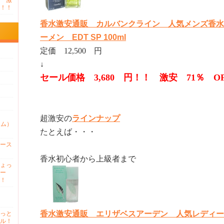
 激
！！
香水激安通販 カルバンクライン 人気メンズ香水
ーメン EDT SP 100ml
定価 12,500 円
↓
セール価格 3,680 円！！ 激安 71％ O
超激安の
ラインナップ
ァム）
たとえば・・・
ース
香水初心者から上級者まで
ょっ
ー
！
香水激安通販 エリザベスアーデン 人気レディー
っと
ル！