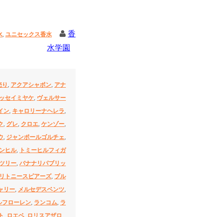
香
水
,
ユニセックス香水
水学園
売り
,
アクアシャボン
,
アナ
ッセイミヤケ
,
ヴェルサー
イン
,
キャロリーナヘレラ
,
ク
,
グレ
,
クロエ
,
ケンゾー
,
ウ
,
ジャンポールゴルチェ
,
ンヒル
,
トミーヒルフィガ
ツリー
,
バナナリパブリッ
リトニースピアーズ
,
ブル
ャリー
,
メルセデスベンツ
,
ルフローレン
,
ランコム
,
ラ
ト
,
ロエベ
,
ロリスアザロ