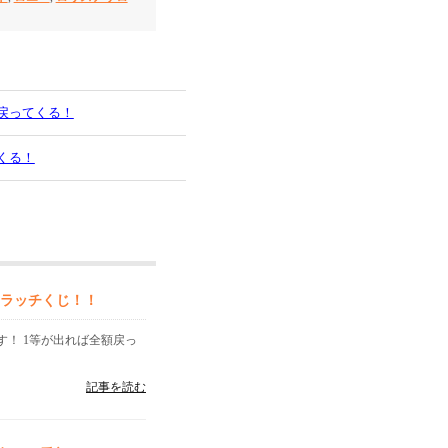
戻ってくる！
くる！
クラッチくじ！！
す！ 1等が出れば全額戻っ
記事を読む