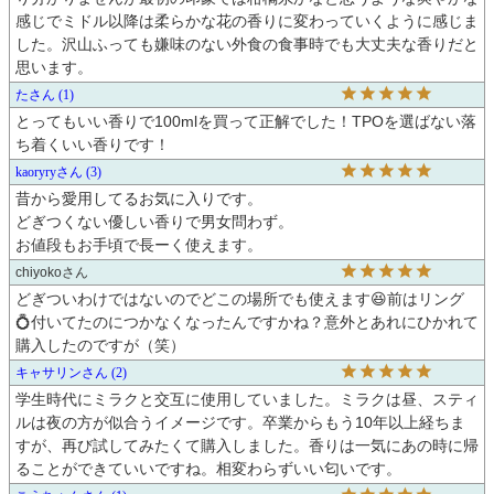
感じでミドル以降は柔らかな花の香りに変わっていくように感じま
した。沢山ふっても嫌味のない外食の食事時でも大丈夫な香りだと
思います。
た
1
とってもいい香りで100mlを買って正解でした！TPOを選ばない落
ち着くいい香りです！
kaoryry
3
昔から愛用してるお気に入りです。

どぎつくない優しい香りで男女問わず。

お値段もお手頃で長ーく使えます。
chiyoko
どぎついわけではないのでどこの場所でも使えます😆前はリング
💍付いてたのにつかなくなったんですかね？意外とあれにひかれて
購入したのですが（笑）
キャサリン
2
学生時代にミラクと交互に使用していました。ミラクは昼、スティ
ルは夜の方が似合うイメージです。卒業からもう10年以上経ちま
すが、再び試してみたくて購入しました。香りは一気にあの時に帰
ることができていいですね。相変わらずいい匂いです。