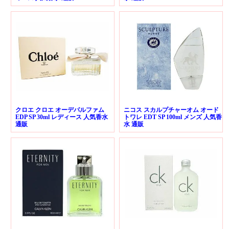
クロエ クロエ オーデパルファム
ニコス スカルプチャーオム オード
EDP SP 30ml レディース 人気香水
トワレ EDT SP 100ml メンズ 人気香
通販
水 通販