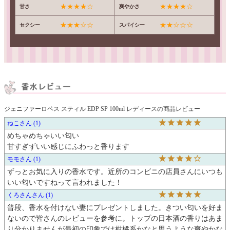
★★★★☆
★★★★☆
甘さ
爽やかさ
★★★☆☆
★★☆☆☆
セクシー
スパイシー
ジェニファーロペス スティル EDP SP 100ml レディースの商品レビュー
ねこ
1
めちゃめちゃいい匂い

甘すぎずいい感じにふわっと香ります
モモ
1
ずっとお気に入りの香水です。近所のコンビニの店員さんにいつも
いい匂いですねって言われました！
くろさん
1
普段、香水を付けない妻にプレゼントしました。きつい匂いを好ま
ないので皆さんのレビューを参考に。トップの日本酒の香りはあま
り分かりませんが最初の印象では柑橘系かなと思うような爽やかな