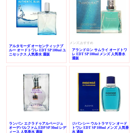
メンズ,おすすめ
アルタモーダ オーセンティックブ
アランドロン サムライ オードトワ
ルー オードトワレ EDT SP 100ml ユ
レ EDT SP 100ml メンズ 人気香水
ニセックス 人気香水 通販
通販
ランバン エクラドゥアルページュ
ジバンシー ウルトラマリン オード
オーデパルファム EDP SP 30ml レデ
トワレ EDT SP 100ml メンズ 人気香
ィース 人気香水 通販
水 通販