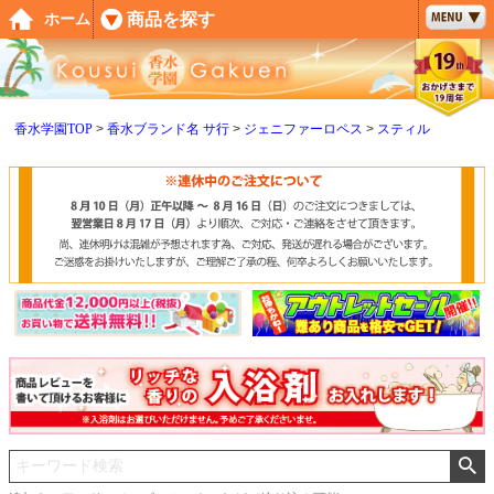
ペー
商品を探す
ホーム
ジト
ップ
へ
香水学園TOP
香水ブランド名 サ行
ジェニファーロペス
スティル