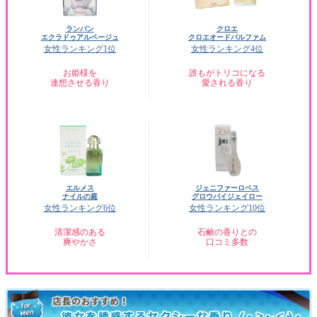
ランバン
クロエ
エクラドゥアルページュ
クロエオードパルファム
女性ランキング1位
女性ランキング4位
お姫様を
誰もがトリコになる
連想させる香り
愛される香り
エルメス
ジェニファーロペス
ナイルの庭
グロウバイジェイロー
女性ランキング6位
女性ランキング10位
清潔感のある
石鹸の香りとの
爽やかさ
口コミ多数