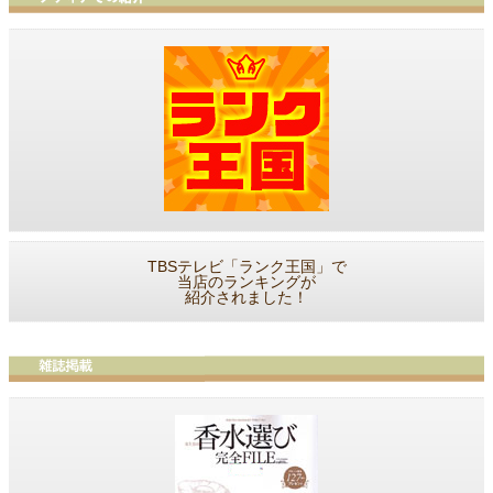
TBSテレビ「ランク王国」で
当店のランキングが
紹介されました！