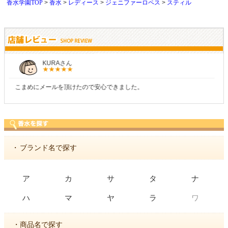
香水学園TOP
香水
レディース
ジェニファーロペス
スティル
しらすさん
商品が早く届いたのでよかったです。また利用させてもらいます！
・
ブランド名で探す
ア
カ
サ
タ
ナ
ワ
ハ
マ
ヤ
ラ
・商品名で探す