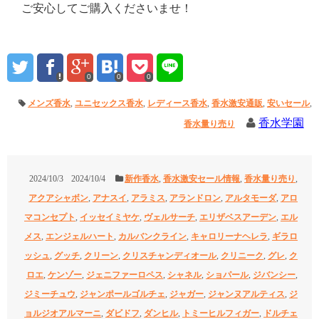
ご安心してご購入くださいませ！
0
0
0
メンズ香水
,
ユニセックス香水
,
レディース香水
,
香水激安通販
,
安いセール
,
香水学園
香水量り売り
2024/10/3
2024/10/4
新作香水
,
香水激安セール情報
,
香水量り売り
,
アクアシャボン
,
アナスイ
,
アラミス
,
アランドロン
,
アルタモーダ
,
アロ
マコンセプト
,
イッセイミヤケ
,
ヴェルサーチ
,
エリザベスアーデン
,
エル
メス
,
エンジェルハート
,
カルバンクライン
,
キャロリーナヘレラ
,
ギラロ
ッシュ
,
グッチ
,
クリーン
,
クリスチャンディオール
,
クリニーク
,
グレ
,
ク
ロエ
,
ケンゾー
,
ジェニファーロペス
,
シャネル
,
ショパール
,
ジバンシー
,
ジミーチュウ
,
ジャンポールゴルチェ
,
ジャガー
,
ジャンヌアルティス
,
ジ
ョルジオアルマーニ
,
ダビドフ
,
ダンヒル
,
トミーヒルフィガー
,
ドルチェ