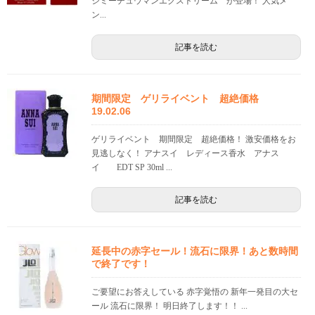
ジミーチュウマンエクストリーム が登場！ 人気メ
ン...
記事を読む
期間限定 ゲリライベント 超絶価格
19.02.06
ゲリライベント 期間限定 超絶価格！ 激安価格をお
見逃しなく！ アナスイ レディース香水 アナス
イ EDT SP 30ml ...
記事を読む
延長中の赤字セール！流石に限界！あと数時間
で終了です！
ご要望にお答えしている 赤字覚悟の 新年一発目の大セ
ール 流石に限界！ 明日終了します！！ ...