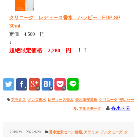
クリニーク レディース香水 ハッピー EDP SP
30ml
定価 4,500 円
↓
超絶限定価格 2,280 円 ！！
0
0
0
アラミス
,
メンズ香水
,
レディース香水
,
香水激安通販
,
クリニーク
,
安いセー
香水学園
ル
,
アルタモーダ
2019/2/1
2022/9/29
香水激安セール情報
,
アラミス
,
アルタモーダ
,
ク