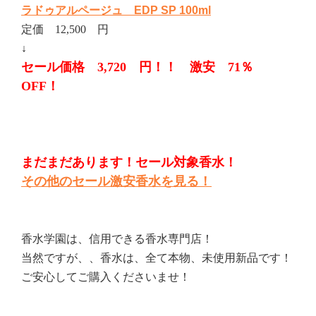
ラドゥアルページュ EDP SP 100ml
定価 12,500 円
↓
セール価格 3,720 円！！ 激安 71％
OFF！
まだまだあります！セール対象香水！
その他のセール激安香水を見る！
香水学園は、信用できる香水専門店！
当然ですが、、香水は、全て本物、未使用新品です！
ご安心してご購入くださいませ！