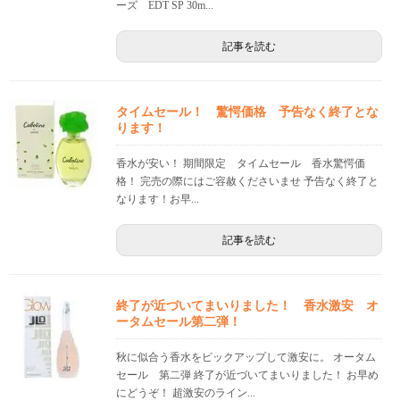
ーズ EDT SP 30m...
記事を読む
タイムセール！ 驚愕価格 予告なく終了とな
ります！
香水が安い！ 期間限定 タイムセール 香水驚愕価
格！ 完売の際にはご容赦くださいませ 予告なく終了と
なります！お早...
記事を読む
終了が近づいてまいりました！ 香水激安 オ
ータムセール第二弾！
秋に似合う香水をピックアップして激安に。 オータム
セール 第二弾 終了が近づいてまいりました！ お早め
にどうぞ！ 超激安のライン...