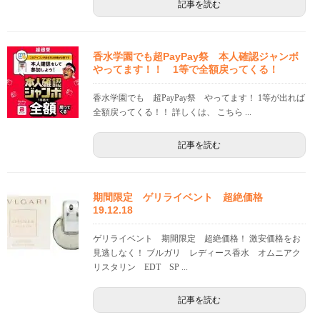
記事を読む
香水学園でも超PayPay祭 本人確認ジャンボ
やってます！！ 1等で全額戻ってくる！
香水学園でも 超PayPay祭 やってます！ 1等が出れば
全額戻ってくる！！ 詳しくは、 こちら ...
記事を読む
期間限定 ゲリライベント 超絶価格
19.12.18
ゲリライベント 期間限定 超絶価格！ 激安価格をお
見逃しなく！ ブルガリ レディース香水 オムニアク
リスタリン EDT SP ...
記事を読む