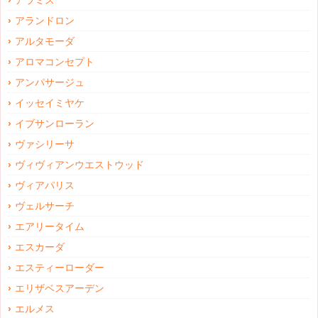
アラミス
アランドロン
アルタモーダ
アロマコンセプト
アンパサージュ
イッセイミヤケ
イブサンローラン
ヴァシリーサ
ヴィヴィアンウエストウッド
ヴィアパリス
ヴェルサーチ
エアリータイム
エスカーダ
エスティーローダー
エリザベスアーデン
エルメス