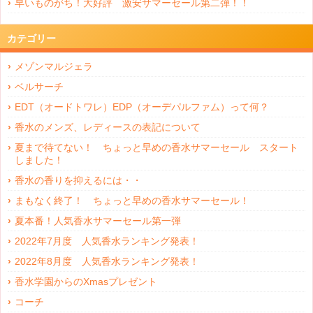
早いものがち！大好評 激安サマーセール第二弾！！
カテゴリー
メゾンマルジェラ
ベルサーチ
EDT（オードトワレ）EDP（オーデパルファム）って何？
香水のメンズ、レディースの表記について
夏まで待てない！ ちょっと早めの香水サマーセール スタート
しました！
香水の香りを抑えるには・・
まもなく終了！ ちょっと早めの香水サマーセール！
夏本番！人気香水サマーセール第一弾
2022年7月度 人気香水ランキング発表！
2022年8月度 人気香水ランキング発表！
香水学園からのXmasプレゼント
コーチ