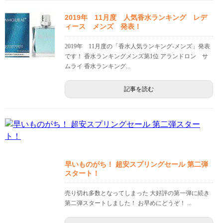
2019年 11月度 人気香水ランキング レデ
ィース メンズ 発表！
2019年 11月度の「香水人気ランキング-メンズ」発表
です！ 香水ランキングメンズ第1位 アランドロン サ
ムライ 香水ランキング...
記事を読む
早いものがち！ 超安スプリングセール 第二弾
スタート！
売り切れ多数となってしまった 大好評の第一弾に続き
第二弾スタートしました！ お早めにどうぞ！ ...