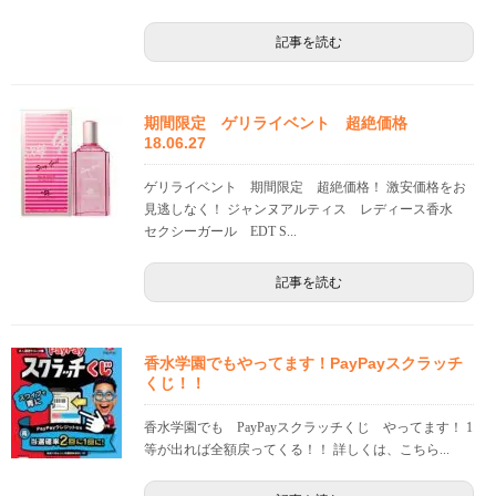
記事を読む
期間限定 ゲリライベント 超絶価格
18.06.27
ゲリライベント 期間限定 超絶価格！ 激安価格をお
見逃しなく！ ジャンヌアルティス レディース香水
セクシーガール EDT S...
記事を読む
香水学園でもやってます！PayPayスクラッチ
くじ！！
香水学園でも PayPayスクラッチくじ やってます！ 1
等が出れば全額戻ってくる！！ 詳しくは、こちら...