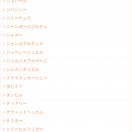
ショパール
ジバンシー
ジミーチュウ
ジャンポールゴルチェ
ジャガー
ジャンヌアルティス
ジューシージュエル
ジョルジオアルマーニ
ジルカンチュエル
ステラマッカートニー
ダビドフ
ダンヒル
ティアリー
デヴィットベッカム
テスター
トミーヒルフィガー