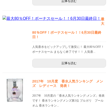
記事を読む
最
大
80％OFF！ボーナスセール！！6月30日最終
日！
人気香水をピックアップして激安に！ 最大80％OFF！
ボーナスセール まもなく終了です！！ 人気香...
記事を読む
2017年 10月度 香水人気ランキング メン
ズ レディース 発表！
2017年 10月度の「香水人気ランキング-メンズ」発表
です！ 香水ランキングメンズ第1位 ブルガリ プール
オム 香水ランキン...