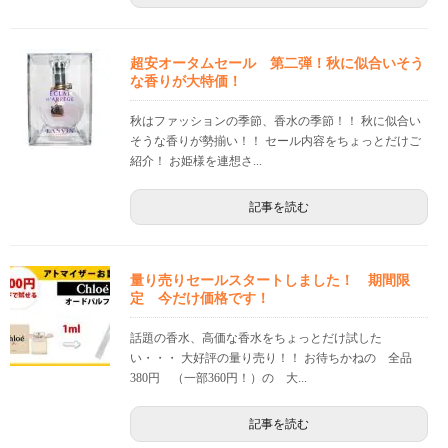
超安オータムセール 第二弾！秋に似合いそう
な香りが大特価！
秋はファッションの季節、香水の季節！！ 秋に似合い
そうな香りが勢揃い！！ セール内容をちょっとだけご
紹介！ お姫様を連想さ...
記事を読む
量り売りセールスタートしました！ 期間限
定 今だけ価格です！
話題の香水、高価な香水をちょっとだけ試した
い・・・ 大好評の量り売り！！ お待ちかねの 全品
380円 （一部360円！）の 大...
記事を読む