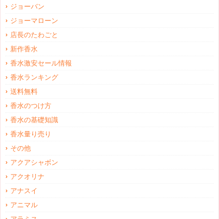
ジョーバン
ジョーマローン
店長のたわごと
新作香水
香水激安セール情報
香水ランキング
送料無料
香水のつけ方
香水の基礎知識
香水量り売り
その他
アクアシャボン
アクオリナ
アナスイ
アニマル