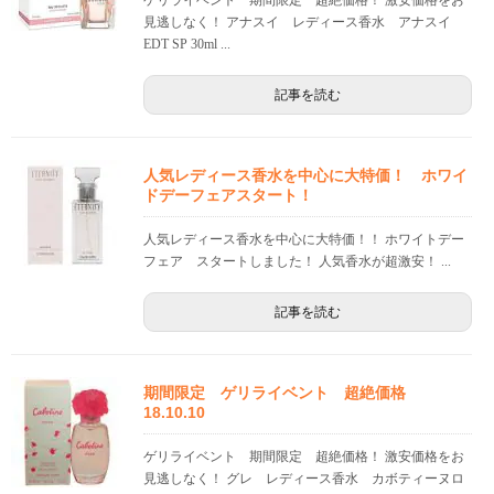
ゲリライベント 期間限定 超絶価格！ 激安価格をお
見逃しなく！ アナスイ レディース香水 アナスイ
EDT SP 30ml ...
記事を読む
人気レディース香水を中心に大特価！ ホワイ
ドデーフェアスタート！
人気レディース香水を中心に大特価！！ ホワイトデー
フェア スタートしました！ 人気香水が超激安！ ...
記事を読む
期間限定 ゲリライベント 超絶価格
18.10.10
ゲリライベント 期間限定 超絶価格！ 激安価格をお
見逃しなく！ グレ レディース香水 カボティーヌロ