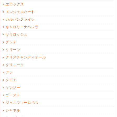
エロックス
エンジェルハート
カルバンクライン
キャロリーナヘレラ
ギラロッシュ
グッチ
クリーン
クリスチャンディオール
クリニーク
グレ
クロエ
ケンゾー
ゴースト
ジェニファーロペス
シャネル