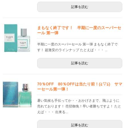
記事を読む
まもなく終了です！ 半期に一度のスーパーセ
ール 第一弾
半期に一度のスーパーセール 第一弾 まもなく終了で
す！ 超激安のラインナップ たとえば・・・ ...
記事を読む
70％OFF 80％OFFは当たり前！(≧▽≦) サマ
ーセール第一弾！
暑い気候も手伝ってか・・おかげさまで、飛ぶように
売れております！ 売切御免！早い者勝ちですよ！ たと
えば・・・ 出来る...
記事を読む