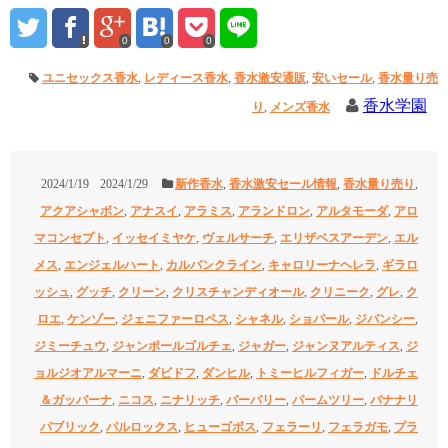
0
0
0
ユニセックス香水
,
レディース香水
,
香水激安通販
,
安いセール
,
香水量り売
香水学園
り
,
メンズ香水
2024/1/19
2024/1/29
新作香水
,
香水激安セール情報
,
香水量り売り
,
アクアシャボン
,
アナスイ
,
アラミス
,
アランドロン
,
アルタモーダ
,
アロ
マコンセプト
,
イッセイミヤケ
,
ヴェルサーチ
,
エリザベスアーデン
,
エル
メス
,
エンジェルハート
,
カルバンクライン
,
キャロリーナヘレラ
,
ギラロ
ッシュ
,
グッチ
,
クリーン
,
クリスチャンディオール
,
クリニーク
,
グレ
,
ク
ロエ
,
ケンゾー
,
ジェニファーロペス
,
シャネル
,
ショパール
,
ジバンシー
,
ジミーチュウ
,
ジャンポールゴルチェ
,
ジャガー
,
ジャンヌアルティス
,
ジ
ョルジオアルマーニ
,
ダビドフ
,
ダンヒル
,
トミーヒルフィガー
,
ドルチェ
＆ガッバーナ
,
ニコス
,
ニナリッチ
,
バーバリー
,
パームツリー
,
バナナリ
パブリック
,
パルロックス
,
ヒューゴボス
,
フェラーリ
,
フェラガモ
,
プラ