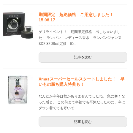
期間限定 超絶価格 ご用意しました！
15.08.17
ゲリライベント！ 期間限定価格 出しちゃいまし
た！ ランバン レディース香水 ランバンジャンヌ
EDP SP 30ml 定価 65...
記事を読む
Xmasスーパーセールスタートしました！ 早
いもの勝ち購入特典も！
なんだか今年は秋がありませんでしたね。 急に寒くな
った感じ。 この前まで半袖でも平気だったのに、今は
ダウン着てても寒いで...
記事を読む