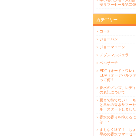
早いものがち！大好評
安サマーセール第二弾
カテゴリー
コーチ
ジョーバン
ジョーマローン
メゾンマルジェラ
ベルサーチ
EDT（オードトワレ）
EDP（オーデパルフ
って何？
香水のメンズ、レディ
の表記について
夏まで待てない！ ち
と早めの香水サマーセ
ル スタートしました
香水の香りを抑えるに
は・・
まもなく終了！ ちょ
早めの香水サマーセー