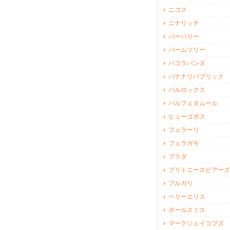
ニコス
ニナリッチ
バーバリー
パームツリー
パコラバンヌ
バナナリパブリック
パルロックス
パルフェタムール
ヒューゴボス
フェラーリ
フェラガモ
プラダ
ブリトニースピアーズ
ブルガリ
ペリーエリス
ポールスミス
マークジェイコブズ