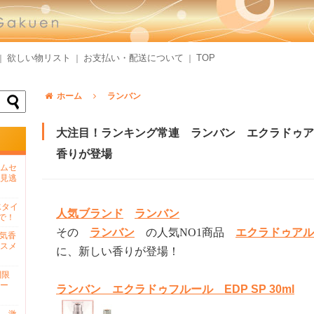
欲しい物リスト
お支払い・配送について
TOP
｜
｜
｜
ホーム
ランバン
大注目！ランキング常連 ランバン エクラドゥア
香りが登場
ムセ
見逃
水タイ
人気ブランド
ランバン
で！
その
ランバン
の人気NO1商品
エクラドゥアル
人気香
スメ
に、新しい香りが登場！
間限
ー
ランバン エクラドゥフルール EDP SP 30ml