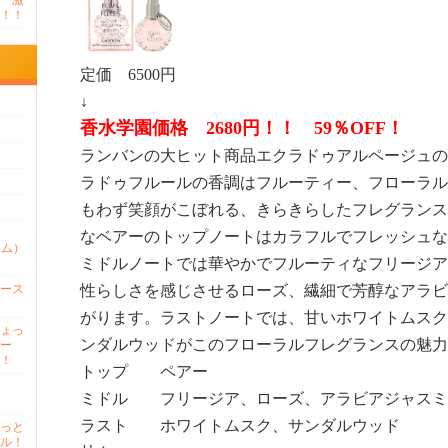
 激
！！
定価 6500円
↓
香水学園価格 2680円！！ 59％OFF！
ランバンの大ヒット商品エクラドゥアルページュの
ラドゥフルールの香調はフルーティー、フローラル
もわず笑顔がこぼれる、きらきらしたフレグランス
なベアーのトップノートはカラフルでフレッシュな
ァム）
ミドルノートでは華やかでフルーティなフリージア
ース
性らしさを感じさせるローズ、繊細で芳醇なアラビ
がります。ラストノートでは、甘いホワイトムスク
ょっ
ンダルウッドがこのフローラルフレグランスの魅力
ー
！
トップ ペアー
ミドル フリージア、ローズ、アラビアジャスミ
ラスト ホワイトムスク、サンダルウッド
っと
ル！