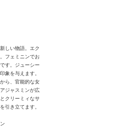
新しい物語。エク
。フェミニンでお
です。ジューシー
印象を与えます。
から、官能的な女
アジャスミンが広
とクリーミィなサ
を引き立てます。
ン