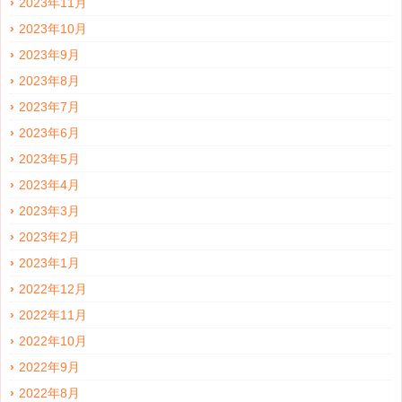
2023年11月
2023年10月
2023年9月
2023年8月
2023年7月
2023年6月
2023年5月
2023年4月
2023年3月
2023年2月
2023年1月
2022年12月
2022年11月
2022年10月
2022年9月
2022年8月