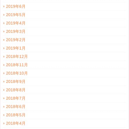
2019年6月
2019年5月
2019年4月
2019年3月
2019年2月
2019年1月
2018年12月
2018年11月
2018年10月
2018年9月
2018年8月
2018年7月
2018年6月
2018年5月
2018年4月