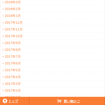
2018年3月
2018年2月
2018年1月
2017年12月
2017年11月
2017年10月
2017年9月
2017年8月
2017年7月
2017年6月
2017年5月
2017年4月
2017年3月
2017年2月
2017年1月
トップ
買い物かご
2016年12月