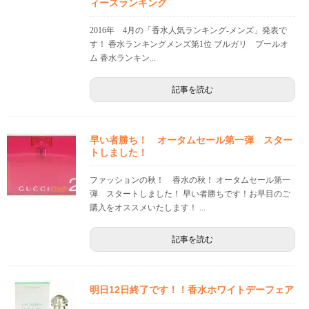
ィースランキング
2016年 4月の「香水人気ランキング-メンズ」発表で
す！ 香水ランキングメンズ第1位 ブルガリ プールオ
ム 香水ランキン...
記事を読む
早い者勝ち！ オータムセール第一弾 スター
トしました！
ファッションの秋！ 香水の秋！ オータムセール第一
弾 スタートしました！ 早い者勝ちです！お早目のご
購入をオススメいたします！ ...
記事を読む
明日12日終了です！！香水ホワイトデーフェア