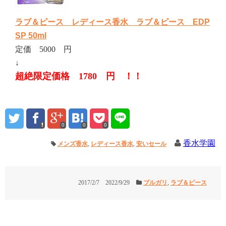
ラブ＆ピース レディース香水 ラブ＆ピース EDP
SP 50ml
定価 5000 円
↓
超絶限定価格 1780 円 ！！
0
0
0
香水学園
メンズ香水
,
レディース香水
,
安いセール
2017/2/7
2022/9/29
ブルガリ
,
ラブ＆ピース