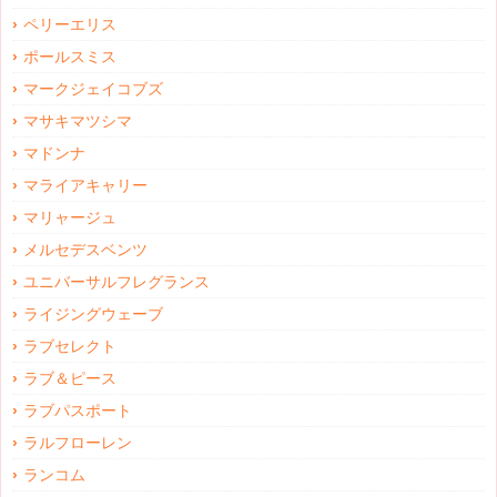
ペリーエリス
ポールスミス
マークジェイコブズ
マサキマツシマ
マドンナ
マライアキャリー
マリャージュ
メルセデスベンツ
ユニバーサルフレグランス
ライジングウェーブ
ラブセレクト
ラブ＆ピース
ラブパスポート
ラルフローレン
ランコム