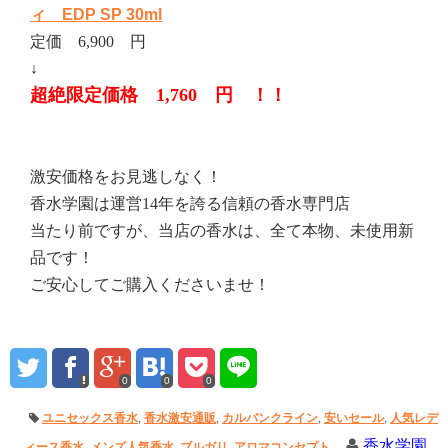
ィ EDP SP 30ml
定価 6,900 円
↓
超絶限定価格 1,760 円 ！！
激安価格をお見逃しなく！
香水学園は運営14年を誇る信頼の香水専門店
当たり前ですが、当店の香水は、全て本物、未使用新
品です！
ご安心してご購入くださいませ！
0
0
0
ユニセックス香水
,
香水激安通販
,
カルバンクライン
,
安いセール
,
人気レデ
香水学園
ィース香水
,
メンズ人気香水
,
ブルガリ
,
アロマコンセプト