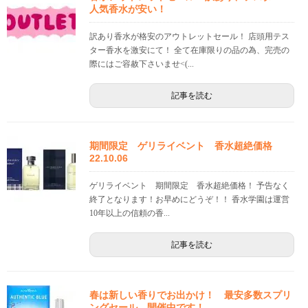
人気香水が安い！
訳あり香水が格安のアウトレットセール！ 店頭用テス
ター香水を激安にて！ 全て在庫限りの品の為、完売の
際にはご容赦下さいませ<(...
記事を読む
期間限定 ゲリライベント 香水超絶価格
22.10.06
ゲリライベント 期間限定 香水超絶価格！ 予告なく
終了となります！お早めにどうぞ！！ 香水学園は運営
10年以上の信頼の香...
記事を読む
春は新しい香りでお出かけ！ 最安多数スプリ
ングセール 開催中です！