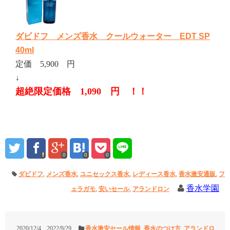
ダビドフ メンズ香水 クールウォーター EDT SP
40ml
定価 5,900 円
↓
超絶限定価格 1,090 円 ！！
0
0
0
ダビドフ
,
メンズ香水
,
ユニセックス香水
,
レディース香水
,
香水激安通販
,
フ
香水学園
ェラガモ
,
安いセール
,
アランドロン
2020/12/4
2022/9/29
香水激安セール情報
,
香水のつけ方
,
アランドロ