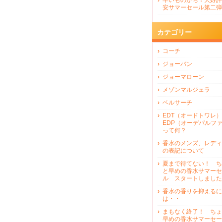
早いものがち！大好評
安サマーセール第二弾
カテゴリー
コーチ
ジョーバン
ジョーマローン
メゾンマルジェラ
ベルサーチ
EDT（オードトワレ）
EDP（オーデパルフ
って何？
香水のメンズ、レディ
の表記について
夏まで待てない！ ち
と早めの香水サマーセ
ル スタートしました
香水の香りを抑えるに
は・・
まもなく終了！ ちょ
早めの香水サマーセー