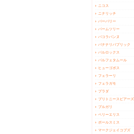
ニコス
ニナリッチ
バーバリー
パームツリー
パコラバンヌ
バナナリパブリック
パルロックス
パルフェタムール
ヒューゴボス
フェラーリ
フェラガモ
プラダ
ブリトニースピアーズ
ブルガリ
ペリーエリス
ポールスミス
マークジェイコブズ