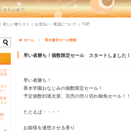
欲しい物リスト
お支払い・配送について
TOP
｜
｜
｜
ホーム
香水激安セール情報
早い者勝ち！個数限定セール スタートしました！
ムセ
見逃
早い者勝ち！
水タイ
香水学園おなじみの個数限定セール！
で！
予定個数到達次第、完売の売り切れ御免セール！！
人気香
スメ
たとえば・・・・
間限
ー
お姫様を連想させる香り