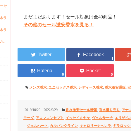
ーセ
まだまだあります！セール対象は全40商品！
香水ラ
その他のセール激安香水を見る！
香水ラ
プレ
0
0
メンズ香水
,
ユニセックス香水
,
レディース香水
,
香水激安通販
,
安
2019/10/29
2022/9/29
香水激安セール情報
,
香水量り売り
,
アナ
モーダ
,
アロマコンセプト
,
イッセイミヤケ
,
ヴェルサーチ
,
エリザベ
ジェルハート
,
カルバンクライン
,
キャロリーナヘレラ
,
ギラロッシ