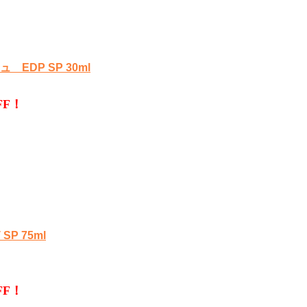
DP SP 30ml
OFF！
 75ml
OFF！