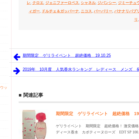
レ
,
クロエ
,
ジェニファーロペス
,
シャネル
,
ジバンシー
,
ジミーチュ
ィガー
,
ドルチェ＆ガッバーナ
,
ニコス
,
バーバリー
,
バナナリパブ
リ
期間限定 ゲリライベント 超絶価格 19.10.25
2019年 10月度 人気香水ランキング レディース メンズ 
ウッ
関連記事
期間限定 ゲリライベント 超絶価格 19.0
ゲリライベント 期間限定 超絶価格！ 激安価格
ディース香水 カボティーヌローズ EDT SP 100..