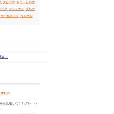
ウ
,
ダビドフ
,
トミーヒルフ
リック
,
フェラガモ
,
ブルガ
,
ポールスミス
,
ランバン
発表！
3.15
をお見逃しなく！ グレ レ
.