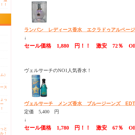
 激
！！
ランバン レディース香水 エクラドゥアルページュ E
↓
セール価格 1,880 円！！
激安 72％ 
ヴェルサーチのNO1人気香水！
ァム）
ース
ょっ
ヴェルサーチ メンズ香水 ブルージーンズ EDT SP
ー
！
定価 5,400 円
↓
セール価格 1,780 円！！ 激安 67％ 
っと
ル！