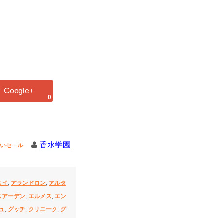
0
香水学園
いセール
スイ
,
アランドロン
,
アルタ
スアーデン
,
エルメス
,
エン
ュ
,
グッチ
,
クリニーク
,
グ