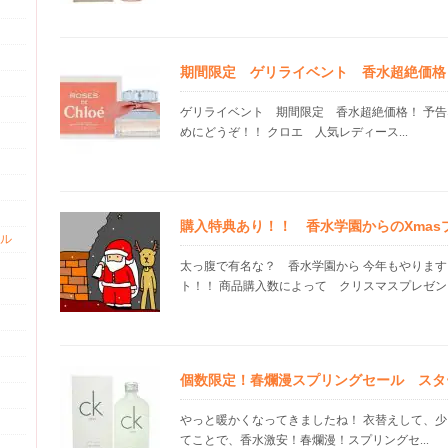
期間限定 ゲリライベント 香水超絶価格 23
ゲリライベント 期間限定 香水超絶価格！ 予
めにどうぞ！！ クロエ 人気レディース...
購入特典あり！！ 香水学園からのXmas
ル
太っ腹で有名な？ 香水学園から 今年もやりま
ト！！ 商品購入数によって クリスマスプレゼント
個数限定！春爛漫スプリングセール スタ
やっと暖かくなってきましたね！ 衣替えして、少
てことで、香水激安！春爛漫！スプリングセ...