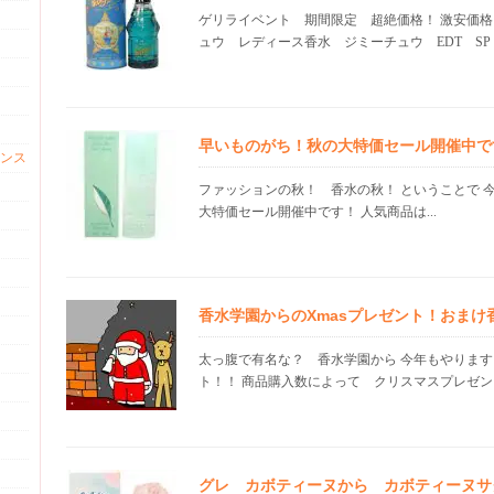
ゲリライベント 期間限定 超絶価格！ 激安価格
ュウ レディース香水 ジミーチュウ EDT SP 40
早いものがち！秋の大特価セール開催中で
ンス
ファッションの秋！ 香水の秋！ ということで 
大特価セール開催中です！ 人気商品は...
香水学園からのXmasプレゼント！おまけ
太っ腹で有名な？ 香水学園から 今年もやりま
ト！！ 商品購入数によって クリスマスプレゼント
グレ カボティーヌから カボティーヌサク