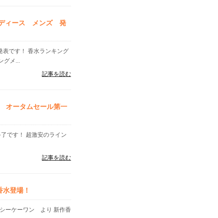
レディース メンズ 発
」発表です！ 香水ランキング
メ...
記事を読む
 オータムセール第一
終了です！ 超激安のライン
記事を読む
香水登場！
シーケーワン より 新作香