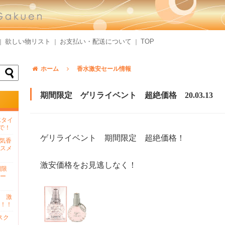
欲しい物リスト
お支払い・配送について
TOP
｜
｜
｜
ホーム
香水激安セール情報
期間限定 ゲリライベント 超絶価格 20.03.13
水タイ
で！
ゲリライベント 期間限定 超絶価格！
人気香
スメ
激安価格をお見逃しなく！
間限
ー
 激
！！
スク