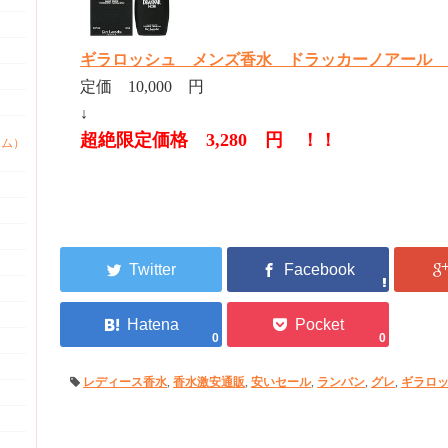
ギラロッシュ メンズ香水 ドラッカーノアール EDT 
定価 10,000 円
↓
超絶限定価格 3,280 円 ！！
ァム）
0
0
レディース香水
,
香水激安通販
,
安いセール
,
ランバン
,
グレ
,
ギラロ