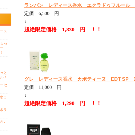
ランバン レディース香水 エクラドゥフルール EDP
定価 6,500 円
↓
超絶限定価格 1,830 円 ！！
ース
ょっ
ー
！
っと
ル！
グレ レディース香水 カボティーヌ EDT SP 10
ーセ
定価 11,000 円
↓
香水ラ
超絶限定価格 1,290 円 ！！
香水ラ
プレ