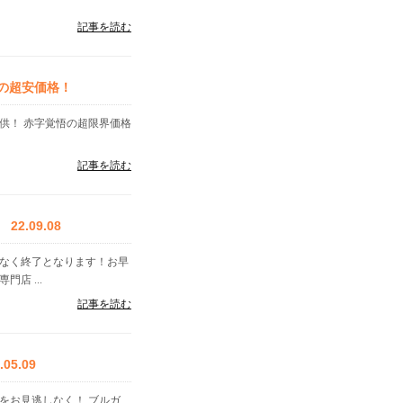
記事を読む
での超安価格！
提供！ 赤字覚悟の超限界価格
記事を読む
.09.08
告なく終了となります！お早
店 ...
記事を読む
5.09
をお見逃しなく！ ブルガ