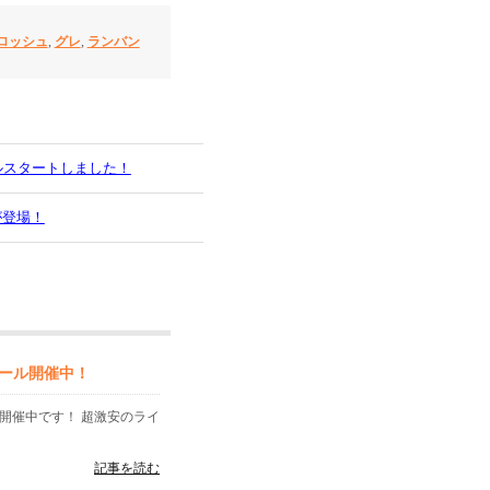
ロッシュ
,
グレ
,
ランバン
ルスタートしました！
が登場！
ール開催中！
開催中です！ 超激安のライ
記事を読む