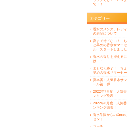
ラッチくじ！！7/31ま
で！！
カテゴリー
香水のメンズ、レディ
の表記について
夏まで待てない！ ち
と早めの香水サマーセ
ル スタートしました
香水の香りを抑えるに
は・・
まもなく終了！ ちょ
早めの香水サマーセー
夏本番！人気香水サマ
ール第一弾
2022年7月度 人気
ンキング発表！
2022年8月度 人気
ンキング発表！
香水学園からのXmas
ゼント
コーチ