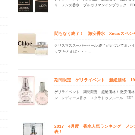
リ メンズ香水 ブルガリマンインブラック EDP SP
間もなく終了！ 激安香水 Xmasスペシ
クリスマススーパーセール 終了が近づいてまいり
ップ たとえば・・・ ...
期間限定 ゲリライベント 超絶価格 19.0
ゲリライベント 期間限定 超絶価格！ 激安価格
ン レディース香水 エクラドゥフルール EDP SP 
2017 4月度 香水人気ランキング メ
表！