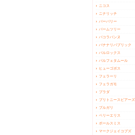
ニコス
ニナリッチ
バーバリー
パームツリー
パコラバンヌ
バナナリパブリック
パルロックス
パルフェタムール
ヒューゴボス
フェラーリ
フェラガモ
プラダ
ブリトニースピアーズ
ブルガリ
ペリーエリス
ポールスミス
マークジェイコブズ