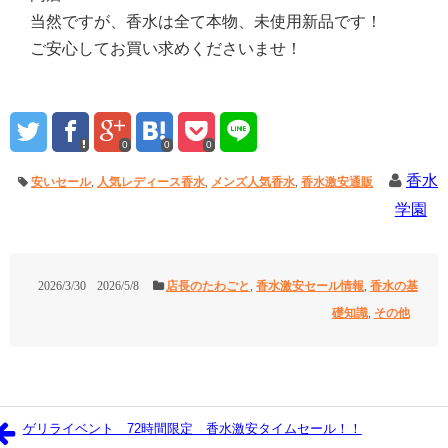
当然ですが、香水は全て本物、未使用新品です！
ご安心してお買い求めくださいませ！
0
0
0
香水
安いセール
,
人気レディース香水
,
メンズ人気香水
,
香水激安通販
学園
2026/3/30
2026/5/8
店長のたわごと
,
香水激安セール情報
,
香水の基
礎知識
,
その他
ゲリライベント 72時間限定 香水激安タイムセール！！