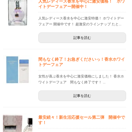
人気レディース香水を中心に激安価格！ ホワ
イトデーフェアー開催中！
人気レディース香水を中心に激安特価！ ホワイトデー
フェアー 開催中です！ 超激安のラインナップ たと...
記事を読む
間もなく終了！お急ぎくださいっ！香水ホワイ
トデーフェア
女性が喜ぶ香水を中心に激安価格にしました！ 香水ホ
ワイトデーフェア 間もなく終了です！ ...
記事を読む
最安続々！新生活応援セール第二弾 開催中で
す！