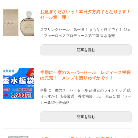
お急ぎくださいっ！本日夕方終了となります！
セール第一弾！
スプリングセール 第一弾！ まもなく終了です！ ジェ
ニファーロペスプロデュース第二弾 香水激安...
記事を読む
半期に一度のスーパーセール レディース福袋
は完売！ メンズも残りわずかです！
半期に一度のスーパーセール 超激安のラインナップ 残
りわずか！ 店長厳選 香水福袋 For Men 定価（メー
カー希望小売価格...
記事を読む