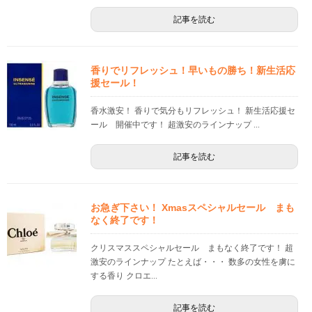
記事を読む
香りでリフレッシュ！早いもの勝ち！新生活応
援セール！
香水激安！ 香りで気分もリフレッシュ！ 新生活応援セ
ール 開催中です！ 超激安のラインナップ ...
記事を読む
お急ぎ下さい！ Xmasスペシャルセール まも
なく終了です！
クリスマススペシャルセール まもなく終了です！ 超
激安のラインナップ たとえば・・・ 数多の女性を虜に
する香り クロエ...
記事を読む