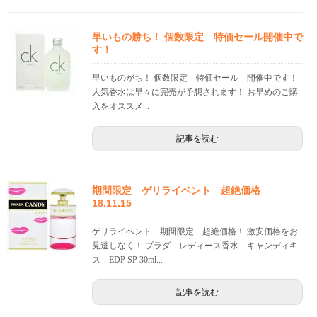
早いもの勝ち！ 個数限定 特価セール開催中で
す！
早いものがち！ 個数限定 特価セール 開催中です！
人気香水は早々に完売が予想されます！ お早めのご購
入をオススメ...
記事を読む
期間限定 ゲリライベント 超絶価格
18.11.15
ゲリライベント 期間限定 超絶価格！ 激安価格をお
見逃しなく！ プラダ レディース香水 キャンディキ
ス EDP SP 30ml...
記事を読む