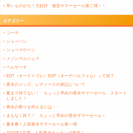
早いものがち！大好評 激安サマーセール第二弾！！
カテゴリー
コーチ
ジョーバン
ジョーマローン
メゾンマルジェラ
ベルサーチ
EDT（オードトワレ）EDP（オーデパルファム）って何？
香水のメンズ、レディースの表記について
夏まで待てない！ ちょっと早めの香水サマーセール スタート
しました！
香水の香りを抑えるには・・
まもなく終了！ ちょっと早めの香水サマーセール！
夏本番！人気香水サマーセール第一弾
2022年7月度 人気香水ランキング発表！