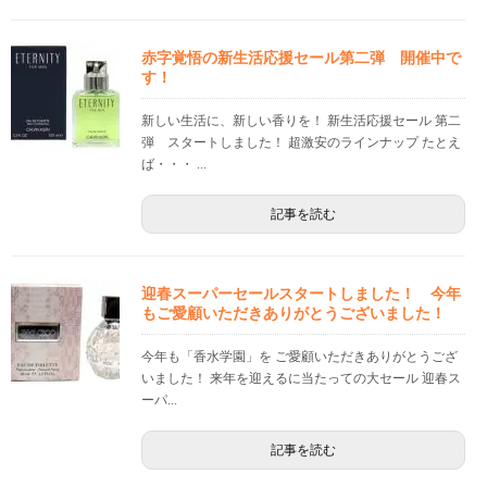
赤字覚悟の新生活応援セール第二弾 開催中で
す！
新しい生活に、新しい香りを！ 新生活応援セール 第二
弾 スタートしました！ 超激安のラインナップ たとえ
ば・・・ ...
記事を読む
迎春スーパーセールスタートしました！ 今年
もご愛顧いただきありがとうございました！
今年も「香水学園」を ご愛顧いただきありがとうござ
いました！ 来年を迎えるに当たっての大セール 迎春ス
ーパ...
記事を読む