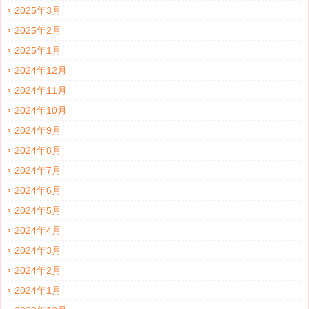
2025年3月
2025年2月
2025年1月
2024年12月
2024年11月
2024年10月
2024年9月
2024年8月
2024年7月
2024年6月
2024年5月
2024年4月
2024年3月
2024年2月
2024年1月