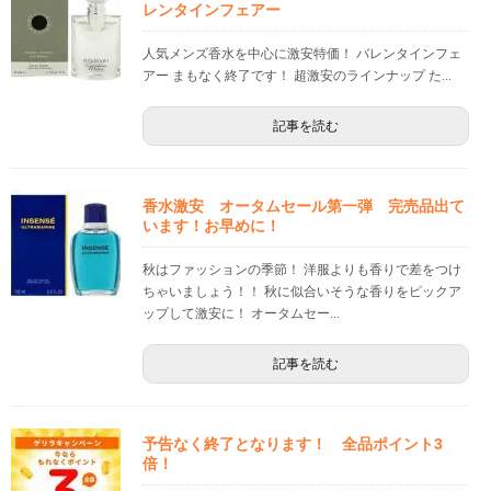
レンタインフェアー
人気メンズ香水を中心に激安特価！ バレンタインフェ
アー まもなく終了です！ 超激安のラインナップ た...
記事を読む
香水激安 オータムセール第一弾 完売品出て
います！お早めに！
秋はファッションの季節！ 洋服よりも香りで差をつけ
ちゃいましょう！！ 秋に似合いそうな香りをピックア
ップして激安に！ オータムセー...
記事を読む
予告なく終了となります！ 全品ポイント3
倍！