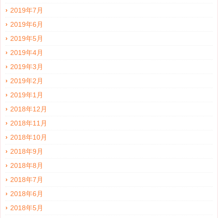
2019年7月
2019年6月
2019年5月
2019年4月
2019年3月
2019年2月
2019年1月
2018年12月
2018年11月
2018年10月
2018年9月
2018年8月
2018年7月
2018年6月
2018年5月