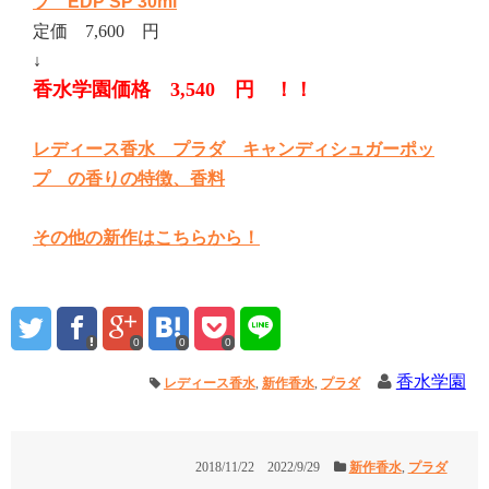
プ EDP SP 30ml
定価 7,600 円
↓
香水学園価格 3,540 円 ！！
レディース香水 プラダ キャンディシュガーポッ
プ の香りの特徴、香料
その他の新作はこちらから！
0
0
0
香水学園
レディース香水
,
新作香水
,
プラダ
2018/11/22
2022/9/29
新作香水
,
プラダ