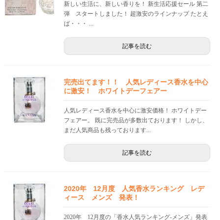
新しい生活に、新しい香りを！ 新生活応援セール 第二
弾 スタートしました！ 超激安のラインナップ たとえ
ば・・・ ...
記事を読む
完売出てます！！ 人気レディース香水を中心
に激安！ ホワイトデーフェアー
人気レディース香水を中心に激安価格！ ホワイトデー
フェアー。 既に完売品が多数出ております！ しかし、
まだ人気商品も残っております...
記事を読む
2020年 12月度 人気香水ランキング レデ
ィース メンズ 発表！
2020年 12月度の「香水人気ランキング-メンズ」発表