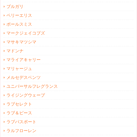
ブルガリ
ペリーエリス
ポールスミス
マークジェイコブズ
マサキマツシマ
マドンナ
マライアキャリー
マリャージュ
メルセデスベンツ
ユニバーサルフレグランス
ライジングウェーブ
ラブセレクト
ラブ＆ピース
ラブパスポート
ラルフローレン