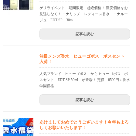
ゲリライベント 期間限定 超絶価格！ 激安価格をお
見逃しなく！ ニナリッチ レディース香水 ニナルー
ジュ EDT SP 30m...
記事を読む
注目メンズ香水 ヒューゴボス ボスセント
入荷！
人気ブランド ヒューゴボス から ヒューゴボス ボ
スセント EDT SP 50ml が登場！ 定価 8500円 ↓ 香水
学園価格...
記事を読む
あけましておめでとうございます！今年もよろ
しくお願いいたします！