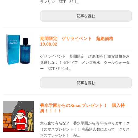
ラマリン EDT SP 1...
記事を読む
期間限定 ゲリライベント 超絶価格
19.08.02
ゲリライベント 期間限定 超絶価格！ 激安価格をお
見逃しなく！ ダビドフ メンズ香水 クールウォータ
ー EDT SP 40ml...
記事を読む
香水学園からのXmasプレゼント！ 購入特
典！！！！
太っ腹で有名な？ 香水学園から 今年もやります！ク
リスマスプレゼント！！ 商品購入数によって クリス
マスプレゼント！ が...