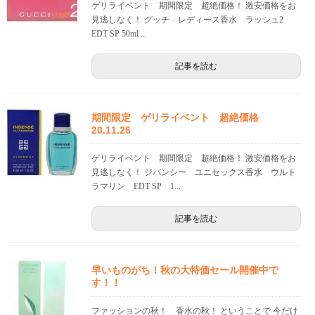
ゲリライベント 期間限定 超絶価格！ 激安価格をお
見逃しなく！ グッチ レディース香水 ラッシュ2
EDT SP 50ml ...
記事を読む
期間限定 ゲリライベント 超絶価格
20.11.26
ゲリライベント 期間限定 超絶価格！ 激安価格をお
見逃しなく！ ジバンシー ユニセックス香水 ウルト
ラマリン EDT SP 1...
記事を読む
早いものがち！秋の大特価セール開催中で
す！！
ファッションの秋！ 香水の秋！ ということで 今だけ