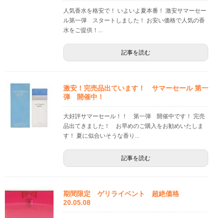
人気香水を格安で！ いよいよ夏本番！ 激安サマーセー
ル第一弾 スタートしました！ お安い価格で人気の香
水をご提供！...
記事を読む
激安！完売品出ています！ サマーセール 第一
弾 開催中！
大好評サマーセール！！ 第一弾 開催中です！ 完売
品出てきました！ お早めのご購入をお勧めいたしま
す！ 夏に似合いそうな香り...
記事を読む
期間限定 ゲリライベント 超絶価格
20.05.08