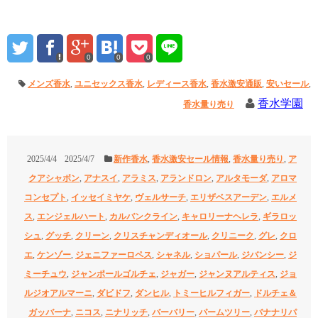
0
0
0
メンズ香水
,
ユニセックス香水
,
レディース香水
,
香水激安通販
,
安いセール
,
香水学園
香水量り売り
2025/4/4
2025/4/7
新作香水
,
香水激安セール情報
,
香水量り売り
,
ア
クアシャボン
,
アナスイ
,
アラミス
,
アランドロン
,
アルタモーダ
,
アロマ
コンセプト
,
イッセイミヤケ
,
ヴェルサーチ
,
エリザベスアーデン
,
エルメ
ス
,
エンジェルハート
,
カルバンクライン
,
キャロリーナヘレラ
,
ギラロッ
シュ
,
グッチ
,
クリーン
,
クリスチャンディオール
,
クリニーク
,
グレ
,
クロ
エ
,
ケンゾー
,
ジェニファーロペス
,
シャネル
,
ショパール
,
ジバンシー
,
ジ
ミーチュウ
,
ジャンポールゴルチェ
,
ジャガー
,
ジャンヌアルティス
,
ジョ
ルジオアルマーニ
,
ダビドフ
,
ダンヒル
,
トミーヒルフィガー
,
ドルチェ＆
ガッバーナ
,
ニコス
,
ニナリッチ
,
バーバリー
,
パームツリー
,
バナナリパ