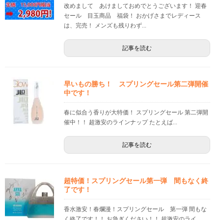
改めまして あけましておめでとうございます！ 迎春
セール 目玉商品 福袋！ おかげさまでレディース
は、完売！ メンズも残りわず...
記事を読む
早いもの勝ち！ スプリングセール第二弾開催
中です！
春に似合う香りが大特価！ スプリングセール 第二弾開
催中！！ 超激安のラインナップ たとえば...
記事を読む
超特価！スプリングセール第一弾 間もなく終
了です！
香水激安！春爛漫！スプリングセール 第一弾 間もな
く終了です！！ お急ぎください！！ 超激安のライ...