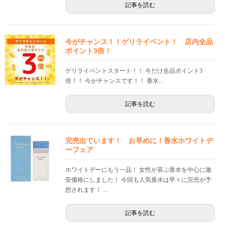
記事を読む
今がチャンス！！ゲリライベント！ 店内全品
ポイント3倍！
ゲリライベントスタート！！ 今だけ全品ポイント3
倍！！ 今がチャンスです！！ 香水...
記事を読む
完売出ています！ お早めに！香水ホワイトデ
ーフェア
ホワイトデーにもう一品！ 女性が喜ぶ香水を中心に激
安価格にしました！ 今回も人気香水は早々に完売が予
想されます！ ...
記事を読む