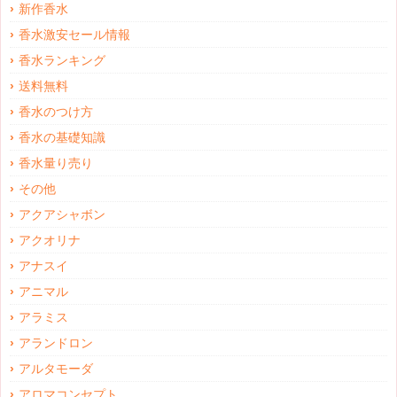
新作香水
香水激安セール情報
香水ランキング
送料無料
香水のつけ方
香水の基礎知識
香水量り売り
その他
アクアシャボン
アクオリナ
アナスイ
アニマル
アラミス
アランドロン
アルタモーダ
アロマコンセプト