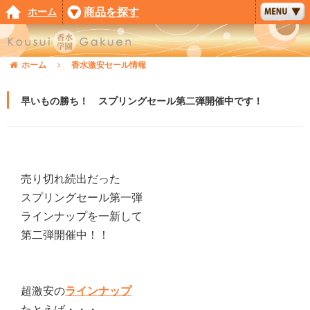
ホーム
商品を探す
ホーム
香水激安セール情報
早いもの勝ち！ スプリングセール第二弾開催中です！
売り切れ続出だった
スプリングセール第一弾
ラインナップを一新して
第二弾開催中！！
超激安の
ラインナップ
たとえば・・・