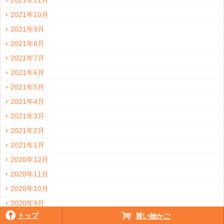
2021年11月
2021年10月
2021年9月
2021年8月
2021年7月
2021年6月
2021年5月
2021年4月
2021年3月
2021年2月
2021年1月
2020年12月
2020年11月
2020年10月
2020年9月
トップ
買い物かご
2020年8月