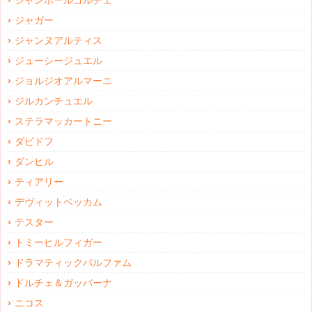
ジャンポールゴルチェ
ジャガー
ジャンヌアルティス
ジューシージュエル
ジョルジオアルマーニ
ジルカンチュエル
ステラマッカートニー
ダビドフ
ダンヒル
ティアリー
デヴィットベッカム
テスター
トミーヒルフィガー
ドラマティックパルファム
ドルチェ＆ガッバーナ
ニコス