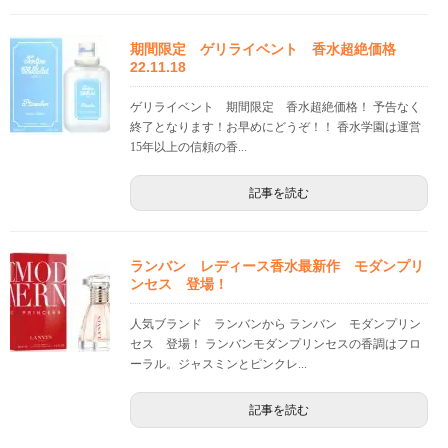
期間限定 ゲリライベント 香水超絶価格
22.11.18
ゲリライベント 期間限定 香水超絶価格！ 予告なく
終了となります！お早めにどうぞ！！ 香水学園は運営
15年以上の信頼の香...
記事を読む
ランバン レディース香水最新作 モダンプリ
ンセス 登場！
人気ブランド ランバンから ランバン モダンプリン
セス 登場！ ランバンモダンプリンセスの香調はフロ
ーラル。ジャスミンとピンクレ...
記事を読む