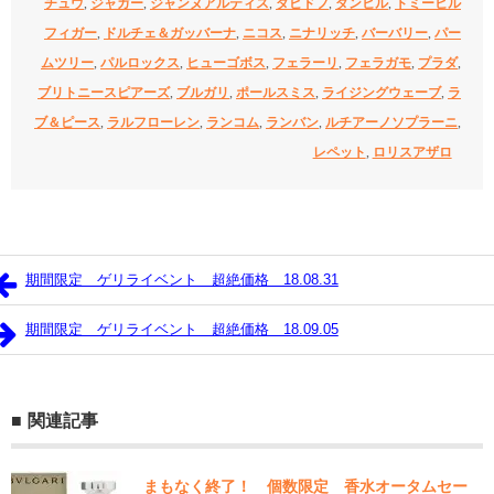
チュウ
,
ジャガー
,
ジャンヌアルティス
,
ダビドフ
,
ダンヒル
,
トミーヒル
フィガー
,
ドルチェ＆ガッバーナ
,
ニコス
,
ニナリッチ
,
バーバリー
,
パー
ムツリー
,
パルロックス
,
ヒューゴボス
,
フェラーリ
,
フェラガモ
,
プラダ
,
ブリトニースピアーズ
,
ブルガリ
,
ポールスミス
,
ライジングウェーブ
,
ラ
ブ＆ピース
,
ラルフローレン
,
ランコム
,
ランバン
,
ルチアーノソプラーニ
,
レペット
,
ロリスアザロ
期間限定 ゲリライベント 超絶価格 18.08.31
期間限定 ゲリライベント 超絶価格 18.09.05
関連記事
まもなく終了！ 個数限定 香水オータムセー