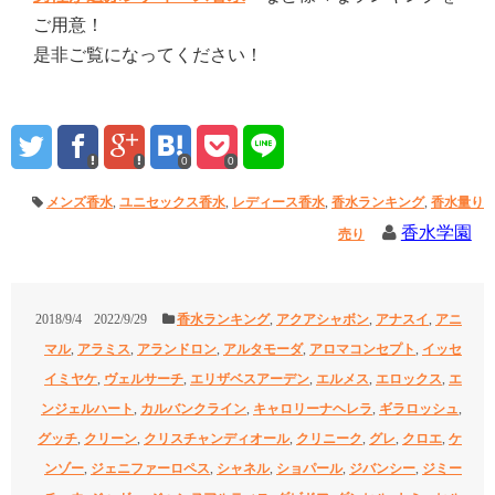
ご用意！
是非ご覧になってください！
0
0
メンズ香水
,
ユニセックス香水
,
レディース香水
,
香水ランキング
,
香水量り
香水学園
売り
2018/9/4
2022/9/29
香水ランキング
,
アクアシャボン
,
アナスイ
,
アニ
マル
,
アラミス
,
アランドロン
,
アルタモーダ
,
アロマコンセプト
,
イッセ
イミヤケ
,
ヴェルサーチ
,
エリザベスアーデン
,
エルメス
,
エロックス
,
エ
ンジェルハート
,
カルバンクライン
,
キャロリーナヘレラ
,
ギラロッシュ
,
グッチ
,
クリーン
,
クリスチャンディオール
,
クリニーク
,
グレ
,
クロエ
,
ケ
ンゾー
,
ジェニファーロペス
,
シャネル
,
ショパール
,
ジバンシー
,
ジミー