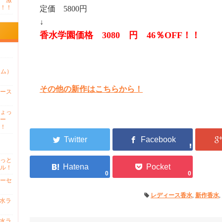
 激
！！
定価 5800円
↓
香水学園価格 3080 円 46％OFF！！
ァム）
その他の新作はこちらから！
ース
ょっ
ー
！
っと
ル！
0
0
ーセ
レディース香水
,
新作香水
,
香水ラ
香水ラ