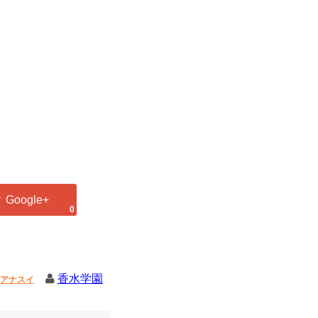
0
香水学園
アナスイ