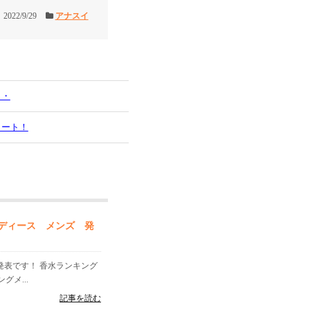
2022/9/29
アナスイ
・・
タート！
レディース メンズ 発
」発表です！ 香水ランキング
メ...
記事を読む