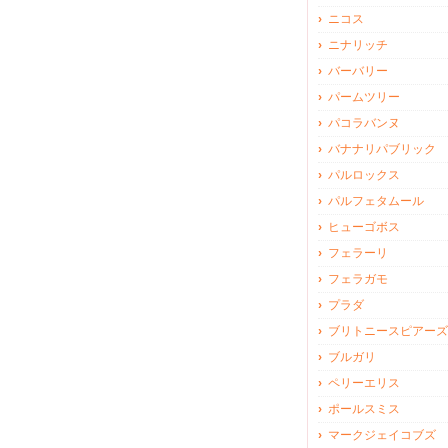
ニコス
ニナリッチ
バーバリー
パームツリー
パコラバンヌ
バナナリパブリック
パルロックス
パルフェタムール
ヒューゴボス
フェラーリ
フェラガモ
プラダ
ブリトニースピアーズ
ブルガリ
ペリーエリス
ポールスミス
マークジェイコブズ