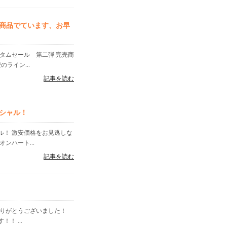
商品でています、お早
タムセール 第二弾 完売商
ライン...
記事を読む
シャル！
ル！ 激安価格をお見逃しな
ンハート...
記事を読む
ありがとうございました！
！ ...