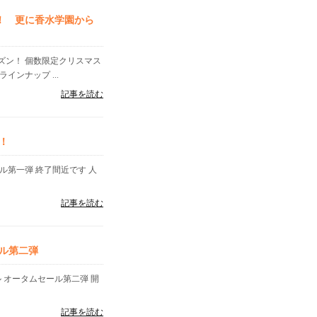
！ 更に香水学園から
ズン！ 個数限定クリスマス
ンナップ ...
記事を読む
！
ル第一弾 終了間近です 人
記事を読む
ル第二弾
 オータムセール第二弾 開
記事を読む