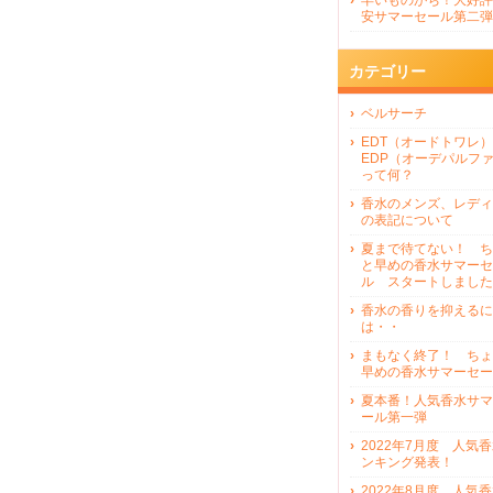
早いものがち！大好評
安サマーセール第二弾
カテゴリー
ベルサーチ
EDT（オードトワレ）
EDP（オーデパルフ
って何？
香水のメンズ、レディ
の表記について
夏まで待てない！ ち
と早めの香水サマーセ
ル スタートしました
香水の香りを抑えるに
は・・
まもなく終了！ ちょ
早めの香水サマーセー
夏本番！人気香水サマ
ール第一弾
2022年7月度 人気
ンキング発表！
2022年8月度 人気