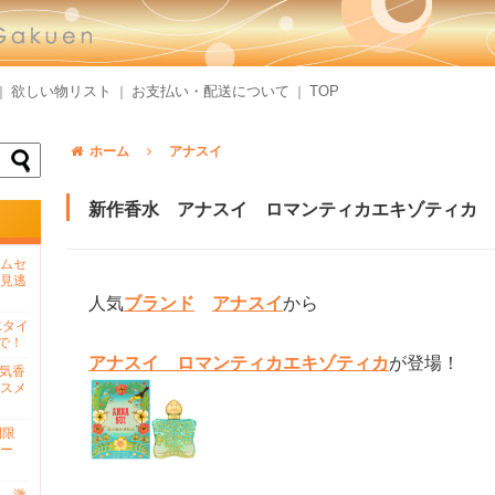
欲しい物リスト
お支払い・配送について
TOP
｜
｜
｜
ホーム
アナスイ
新作香水 アナスイ ロマンティカエキゾティカ 
ムセ
見逃
人気
ブランド
アナスイ
から
水タイ
で！
アナスイ ロマンティカエキゾティカ
が登場！
人気香
スメ
間限
ー