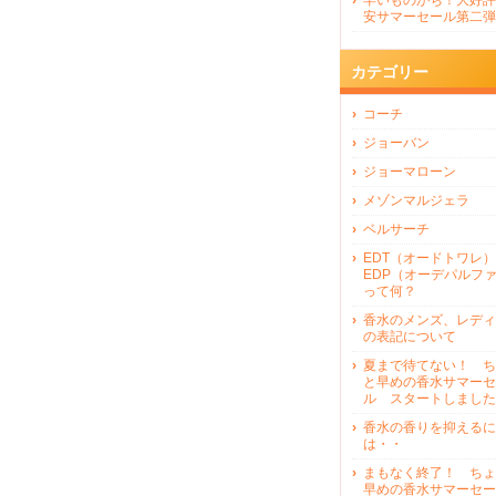
早いものがち！大好評
安サマーセール第二弾
カテゴリー
コーチ
ジョーバン
ジョーマローン
メゾンマルジェラ
ベルサーチ
EDT（オードトワレ）
EDP（オーデパルフ
って何？
香水のメンズ、レディ
の表記について
夏まで待てない！ ち
と早めの香水サマーセ
ル スタートしました
香水の香りを抑えるに
は・・
まもなく終了！ ちょ
早めの香水サマーセー