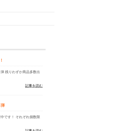
！
二弾 残りわずか商品多数出
記事を読む
二弾
催中です！ それぞれ個数限
記事を読む