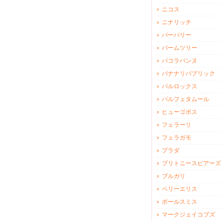
ニコス
ニナリッチ
バーバリー
パームツリー
パコラバンヌ
バナナリパブリック
パルロックス
パルフェタムール
ヒューゴボス
フェラーリ
フェラガモ
プラダ
ブリトニースピアーズ
ブルガリ
ペリーエリス
ポールスミス
マークジェイコブズ