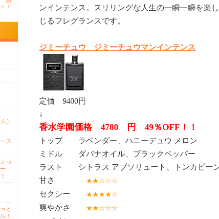
 激
ンインテンス。スリリングな人生の一瞬一瞬を楽し
！！
じるフレグランスです。
ジミーチュウ ジミーチュウマンインテンス
定価 9400円
↓
ァム）
香水学園価格 4780 円 49％OFF！！
トップ ラベンダー、ハニーデュウ メロン
ース
ミドル ダバナオイル、ブラックペッパー
ょっ
ラスト シトラス アブソリュート、トンカビー
ー
！
甘さ
★★☆☆☆
セクシー
★★★★☆
爽やかさ
★★☆☆☆
っと
ル！