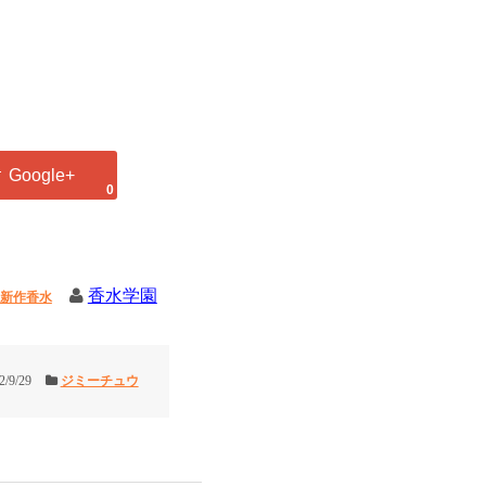
0
香水学園
新作香水
2/9/29
ジミーチュウ