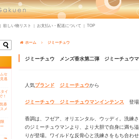
欲しい物リスト
お支払い・配送について
TOP
｜
｜
｜
ホーム
ジミーチュウ
ジミーチュウ メンズ香水第二弾 ジミーチュウマ
ムセ
見逃
人気
ブランド
ジミーチュウ
から
水タイ
で！
ジミーチュウ ジミーチュウマンインテンス
登場
人気香
スメ
香調は、フゼア、オリエンタル、ウッディ。洗練さ
間限
ー
のジミーチュウマンより、より大胆で自身に満ち溢
りが登場。ワイルドな反骨心と洗練さをもち合わせ