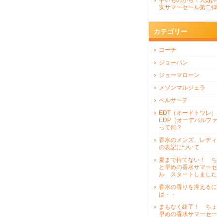
早いものがち！大好評
安サマーセール第二弾
カテゴリー
コーチ
ジョーバン
ジョーマローン
メゾンマルジェラ
ベルサーチ
EDT（オードトワレ）
EDP（オーデパルフ
って何？
香水のメンズ、レディ
の表記について
夏まで待てない！ ち
と早めの香水サマーセ
ル スタートしました
香水の香りを抑えるに
は・・
まもなく終了！ ちょ
早めの香水サマーセー