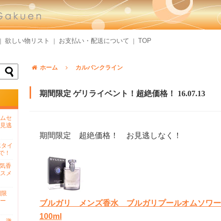
欲しい物リスト
お支払い・配送について
TOP
｜
｜
｜
ホーム
カルバンクライン
期間限定 ゲリライベント！超絶価格！ 16.07.13
ムセ
見逃
期間限定 超絶価格！ お見逃しなく！
水タイ
で！
人気香
スメ
間限
ー
ブルガリ メンズ香水 ブルガリプールオムソワール
100ml