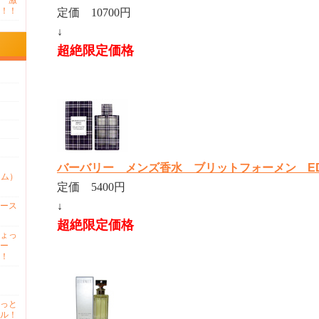
 激
！！
定価 10700円
↓
超絶限定価格
バーバリー メンズ香水 ブリットフォーメン EDT 
ァム）
定価 5400円
↓
ース
超絶限定価格
ょっ
ー
！
っと
ル！