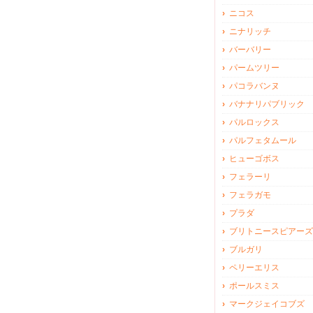
ニコス
ニナリッチ
バーバリー
パームツリー
パコラバンヌ
バナナリパブリック
パルロックス
パルフェタムール
ヒューゴボス
フェラーリ
フェラガモ
プラダ
ブリトニースピアーズ
ブルガリ
ペリーエリス
ポールスミス
マークジェイコブズ