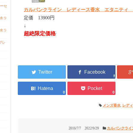
ーセ
カルバンクライン レディース香水 エタニティ EDP 
定価 13900円
香水ラ
↓
香水ラ
超絶限定価格
プレ
0
0
メンズ香水
,
レディ
2016/7/7
2022/9/29
カルバンクライ