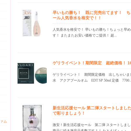
早いもの勝ち！ 既に完売出てます！ ち
ール人気香水を格安で！！
人気香水を格安で！ 早いもの勝ち！ちょっと早
す！ またまたお安い価格でご提供！ 超...
ゲリライベント！期間限定 超絶価格！ 16.0
ゲリライベント！ 期間限定価格 出しちゃいま
水 アクアプールオム EDT SP 50ml 定価 7700..
新生活応援セール 第二弾スタートしまし
で彩りましょう！
ァム
激安！新生活応援セール 第二弾 スタートしまし
商品に続き激安品多数ですよ！ たとえば・・・ ...