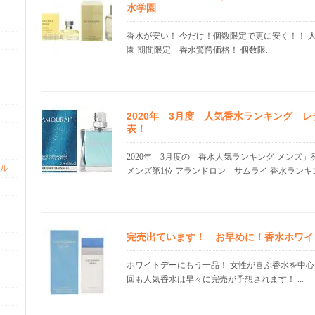
水学園
香水が安い！ 今だけ！個数限定で更に安く！！ 
園 期間限定 香水驚愕価格！ 個数限...
2020年 3月度 人気香水ランキング 
表！
2020年 3月度の「香水人気ランキング-メンズ
ル
メンズ第1位 アランドロン サムライ 香水ランキン.
完売出ています！ お早めに！香水ホワイ
ホワイトデーにもう一品！ 女性が喜ぶ香水を中心
回も人気香水は早々に完売が予想されます！ ...