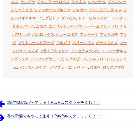
ロエ
,
ケンゾー
,
ジェニファーロペス
,
シャネル
,
ショパール
,
ジバンシー
,
ジミーチュウ
,
ジャンポールゴルチェ
,
ジャガー
,
ジャンヌアルティス
,
ジ
ョルジオアルマーニ
,
ダビドフ
,
ダンヒル
,
トミーヒルフィガー
,
ドルチェ
＆ガッバーナ
,
ニコス
,
ニナリッチ
,
バーバリー
,
パームツリー
,
バナナリ
パブリック
,
パルロックス
,
ヒューゴボス
,
フェラーリ
,
フェラガモ
,
プラ
ダ
,
ブリトニースピアーズ
,
ブルガリ
,
ペリーエリス
,
ポールスミス
,
マー
クジェイコブズ
,
マライアキャリー
,
メルセデスベンツ
,
ユニバーサルフ
レグランス
,
ライジングウェーブ
,
ラブ＆ピース
,
ラルフローレン
,
ランコ
ム
,
ランバン
,
ルチアーノソプラーニ
,
レペット
,
ロエベ
,
ロリスアザロ
1等で100%戻ってくる！PayPayスクラッチくじ！！
香水学園でもやってます！PayPayスクラッチくじ！！