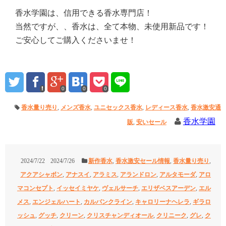
香水学園は、信用できる香水専門店！
当然ですが、、香水は、全て本物、未使用新品です！
ご安心してご購入くださいませ！
0
0
0
香水量り売り
,
メンズ香水
,
ユニセックス香水
,
レディース香水
,
香水激安通
香水学園
販
,
安いセール
2024/7/22
2024/7/26
新作香水
,
香水激安セール情報
,
香水量り売り
,
アクアシャボン
,
アナスイ
,
アラミス
,
アランドロン
,
アルタモーダ
,
アロ
マコンセプト
,
イッセイミヤケ
,
ヴェルサーチ
,
エリザベスアーデン
,
エル
メス
,
エンジェルハート
,
カルバンクライン
,
キャロリーナヘレラ
,
ギラロ
ッシュ
,
グッチ
,
クリーン
,
クリスチャンディオール
,
クリニーク
,
グレ
,
ク