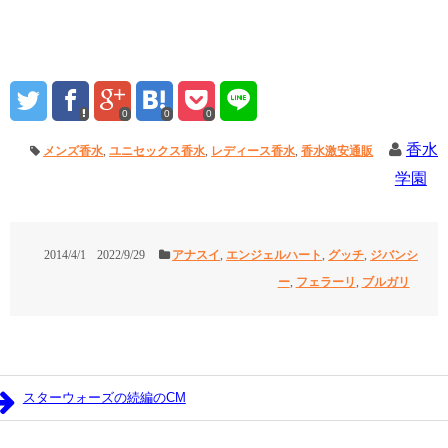
0
0
0
香水
メンズ香水
,
ユニセックス香水
,
レディース香水
,
香水激安通販
学園
2014/4/1
2022/9/29
アナスイ
,
エンジェルハート
,
グッチ
,
ジバンシ
ー
,
フェラーリ
,
ブルガリ
スターウォーズの続編のCM