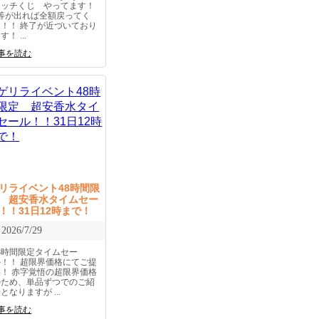
ラッチくじ やってます！
1等が出れば全額戻ってく
る！！ 終了が近づいており
す！ ...
事を読む
リライベント48時間限
 超安香水タイムセー
！！31日12時まで！
2026/7/29
48時間限定タイムセー
ル！！ 超限界価格にてご提
供！ 赤字覚悟の超限界価格
のため、単品ずつでのご紹
となりますが ...
事を読む