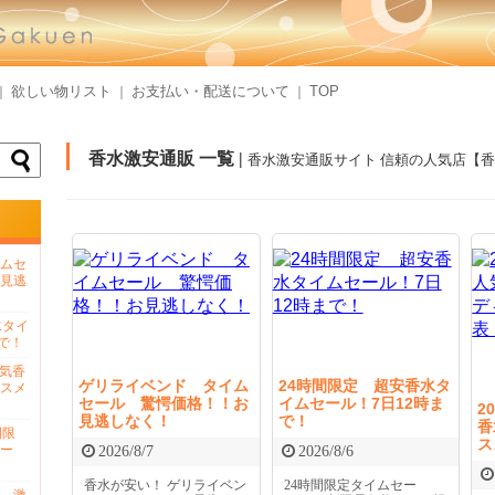
欲しい物リスト
お支払い・配送について
TOP
｜
｜
｜
香水激安通販 一覧 |
香水激安通販サイト 信頼の人気店【
ムセ
見逃
水タイ
で！
人気香
ゲリライベンド タイム
24時間限定 超安香水タ
スメ
セール 驚愕価格！！お
イムセール！7日12時ま
2
見逃しなく！
で！
香
間限
ス
ー
2026/8/7
2026/8/6
香水が安い！ ゲリライベン
24時間限定タイムセー