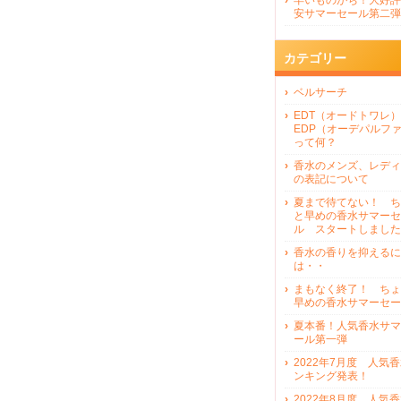
早いものがち！大好評
安サマーセール第二弾
カテゴリー
ベルサーチ
EDT（オードトワレ）
EDP（オーデパルフ
って何？
香水のメンズ、レディ
の表記について
夏まで待てない！ ち
と早めの香水サマーセ
ル スタートしました
香水の香りを抑えるに
は・・
まもなく終了！ ちょ
早めの香水サマーセー
夏本番！人気香水サマ
ール第一弾
2022年7月度 人気
ンキング発表！
2022年8月度 人気