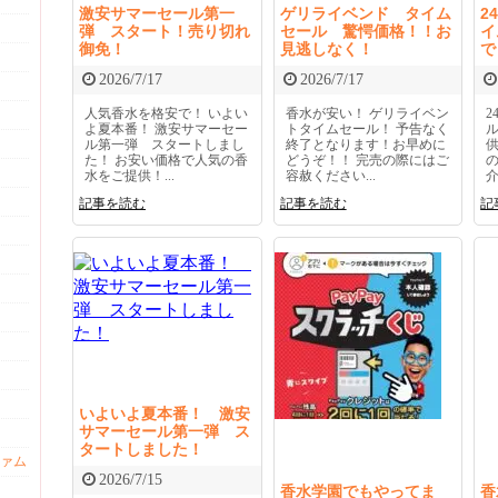
激安サマーセール第一
ゲリライベンド タイム
2
弾 スタート！売り切れ
セール 驚愕価格！！お
イ
御免！
見逃しなく！
で
2026/7/17
2026/7/17
人気香水を格安で！ いよい
香水が安い！ ゲリライベン
よ夏本番！ 激安サマーセー
トタイムセール！ 予告なく
ル第一弾 スタートしまし
終了となります！お早めに
た！ お安い価格で人気の香
どうぞ！！ 完売の際にはご
水をご提供！...
容赦ください...
介
記事を読む
記事を読む
記
いよいよ夏本番！ 激安
サマーセール第一弾 ス
タートしました！
ァム
2026/7/15
香水学園でもやってま
香