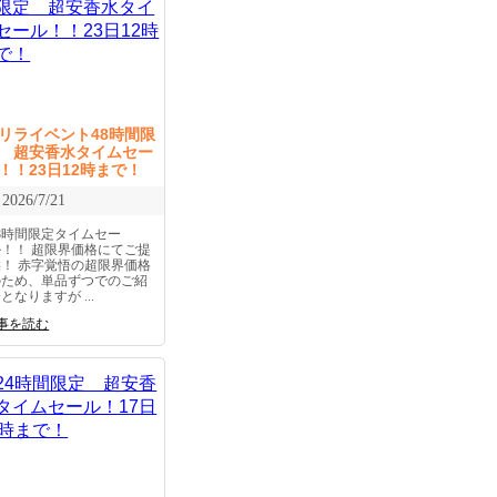
リライベント48時間限
 超安香水タイムセー
！！23日12時まで！
2026/7/21
48時間限定タイムセー
ル！！ 超限界価格にてご提
供！ 赤字覚悟の超限界価格
のため、単品ずつでのご紹
となりますが ...
事を読む