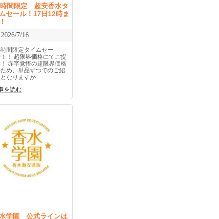
4時間限定 超安香水タ
ムセール！17日12時ま
！
2026/7/16
24時間限定タイムセー
ル！！ 超限界価格にてご提
供！ 赤字覚悟の超限界価格
のため、単品ずつでのご紹
となりますが ...
事を読む
水学園 公式ラインは