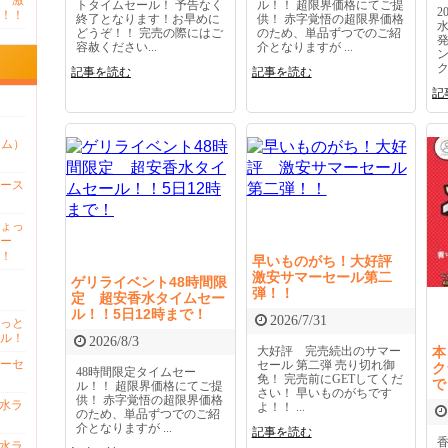
 激
トタイムセール！ 予告なく
ル！！ 超限界価格にてご提
2
！！
終了となります！お早めに
供！ 赤字覚悟の超限界価格
どうぞ！！ 完売の際にはご
のため、単品ずつでのご紹
容赦ください...
介となりますが ...
ク
記事を読む
記事を読む
記
ァム）
ース
ょっ
ー
！
早いものがち！大好評
激安サマーセール第二
ゲリライベント48時間限
弾！！
定 超安香水タイムセー
ル！！5日12時まで！
2026/7/31
っと
ル！
2026/8/3
大好評 完売続出のサマー
本
ーセ
セール 第二弾 売り切れ御
ク
48時間限定タイムセー
免！ 完売前にGETしてくだ
で
ル！！ 超限界価格にてご提
さい！ 早いものがちです
供！ 赤字覚悟の超限界価格
香水ラ
よ！！ ...
のため、単品ずつでのご紹
介となりますが ...
記事を読む
香
香水ラ