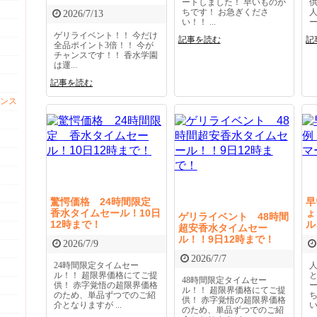
ートしました！ 早いものが
ちです！ お急ぎくださ
2026/7/13
い！！ ...
ー.
ゲリライベント！！ 今だけ
記事を読む
記
全品ポイント3倍！！ 今が
チャンスです！！ 香水学園
は運...
記事を読む
ンス
驚愕価格 24時間限定
早
香水タイムセール！10日
ょ
ゲリライベント 48時間
12時まで！
ル
超安香水タイムセー
ル！！9日12時まで！
2026/7/9
2026/7/7
24時間限定タイムセー
ル！！ 超限界価格にてご提
48時間限定タイムセー
供！ 赤字覚悟の超限界価格
ル！！ 超限界価格にてご提
のため、単品ずつでのご紹
供！ 赤字覚悟の超限界価格
介となりますが ...
い
のため、単品ずつでのご紹