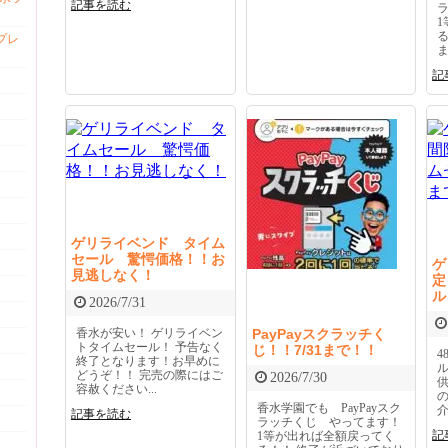
記事を読む
プレ
ま
記
ゲリライベンド タイム
セール 驚愕価格！！お
ゲ
見逃しなく！
定
ル
2026/7/31
香水が安い！ ゲリライベン
PayPayスクラッチく
トタイムセール！ 予告なく
じ！！7/31まで！！
終了となります！お早めに
どうぞ！！ 完売の際にはご
2026/7/30
容赦ください...
香水学園でも PayPayスク
介
記事を読む
ラッチくじ やってます！
記
1等が出れば全額戻ってく