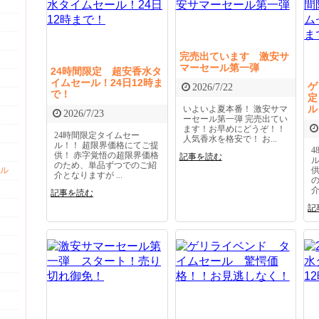
完売出ています 激安サ
マーセール第一弾
24時間限定 超安香水タ
イムセール！24日12時ま
ゲ
2026/7/22
で！
定
ル
いよいよ夏本番！ 激安サマ
2026/7/23
ーセール第一弾 完売出てい
ます！お早めにどうぞ！！
24時間限定タイムセー
人気香水を格安で！ お...
ル！！ 超限界価格にてご提
供！ 赤字覚悟の超限界価格
記事を読む
のため、単品ずつでのご紹
ル
介となりますが ...
介
記事を読む
記