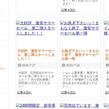
る！！ 終了が近づいており
ます！ ...
記事を読む
大好評 激安サマーセー
お急ぎ下さいっ！まもな
ゲ
ル 第二弾スタートしま
く終了 激安サマーセー
セ
した！！
ル第一弾
見
2026/7/27
2026/7/24
ウッ
大好評 完売続出のサマー
いよいよ夏本番！ 激安サマ
セール 第二弾スタートしま
ーセール第一弾 まもなく終
した！！ 売り切れ御免！
了です！ 特価終了となる商
完売前にGETしてくださ
品もあるためお急ぎくださ
い！ ...
い！ ...
容
記事を読む
記事を読む
記