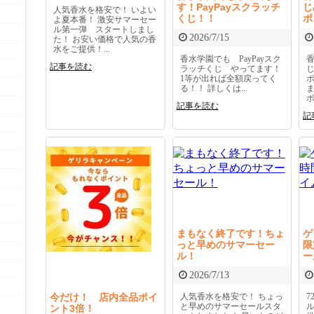
す！PayPayスクラッチ
じ
人気香水を格安で！ いよい
くじ！！
ポ
よ夏本番！ 激安サマーセー
ル第一弾 スタートしまし
2026/7/15
た！ お安い価格で人気の香
水をご提供！...
香水学園でも PayPayスク
記事を読む
ラッチくじ やってます！
1等が出れば全額戻ってく
る！！ 詳しくは...
ポ
記事を読む
記
まもなく終了です！ちょ
ゲ
っと早めのサマーセー
限
ル！
ー
2026/7/13
今だけ！ 店内全品ポイ
人気香水を格安で！ ちょっ
と早めのサマーセールスタ
ント3倍！