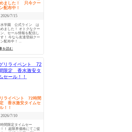
めました！ 只今クー
ン配布中！
2026/7/15
香水学園 公式ライン は
じめました！ オトクなクー
ポン、セール情報を配信し
ます！ 今なら友達登録クー
ン配布中！ ...
事を読む
リライベント 72時間
定 香水激安タイムセ
ル！！
2026/7/10
72時間限定タイムセー
ル！！ 超限界価格にてご提