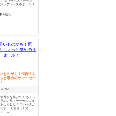
供！ エリザベスアーデン
人気レディース香水 グリ
..
事を読む
いものがち！恒例！ち
っと早めのサマーセー
！
2026/7/6
人気香水を格安で！ ちょっ
と早めのサマーセールスタ
ートしました！ 早いものが
ちです！ お急ぎくださ
！！ ...