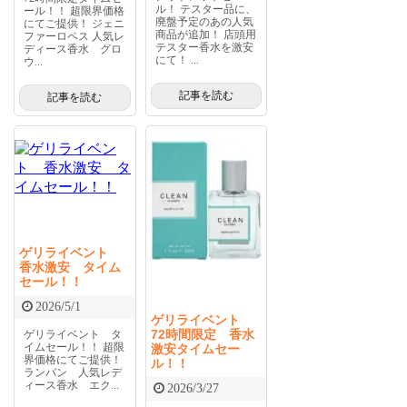
ル！ テスター品に、
ール！！ 超限界価格
廃盤予定のあの人気
にてご提供！ ジェニ
商品が追加！ 店頭用
ファーロペス 人気レ
テスター香水を激安
ディース香水 グロ
にて！ ...
ウ...
記事を読む
記事を読む
ゲリライベント
香水激安 タイム
セール！！
2026/5/1
ゲリライベント
72時間限定 香水
ゲリライベント タ
イムセール！！ 超限
激安タイムセー
界価格にてご提供！
ル！！
ランバン 人気レデ
ィース香水 エク...
2026/3/27