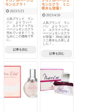
ドゥアルページュ
ドゥアルページュ
モンエクラ！
モンエクラ ミニ
香水も登場！
2023/5/23
2023/4/20
人気ブランド ラン
バン より ランバ
人気ブランド ラン
ン エクラドゥアル
バン より ランバ
ページュモンエクラ
ン エクラドゥアル
売れています！！ ち
ページュモンエクラ
なみにこの価格で手
が登場！ 30mlに続き
に...
ミニ香水も入荷しま
した！...
記事を読む
記事を読む