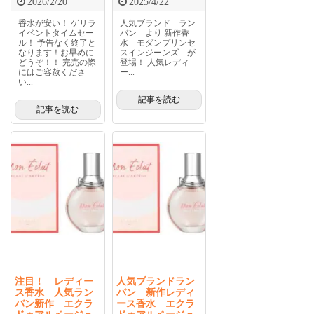
2026/2/20
2025/4/22
香水が安い！ ゲリラ
人気ブランド ラン
イベントタイムセー
バン より 新作香
ル！ 予告なく終了と
水 モダンプリンセ
なります！お早めに
スインジーンズ が
どうぞ！！ 完売の際
登場！ 人気レディ
にはご容赦くださ
ー...
い...
記事を読む
記事を読む
注目！ レディー
人気ブランドラン
ス香水 人気ラン
バン 新作レディ
バン新作 エクラ
ース香水 エクラ