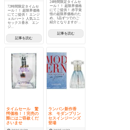
24時間限定タイムセ
ール！！ 超限界価格
72時間限定タイムセ
にてご提供！ 赤字覚
ール！！ 超限界価格
悟の超限界価格のた
にてご提供！ エンジ
め、1品ずつでのご
ェルハート 人気ユニ
紹介となりますが ...
セックス香水 エン
ジ...
記事を読む
記事を読む
タイムセール 驚
ランバン新作香
愕価格！！完売の
水 モダンプリン
際にはご容赦くだ
セスインジーンズ
さいませ
登場