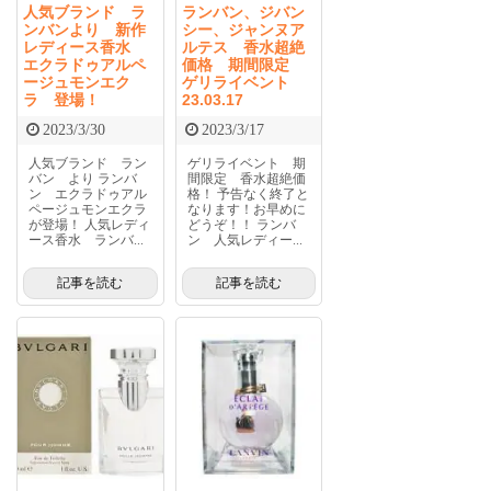
人気ブランド ラ
ランバン、ジバン
ンバンより 新作
シー、ジャンヌア
レディース香水
ルテス 香水超絶
エクラドゥアルペ
価格 期間限定
ージュモンエク
ゲリライベント
ラ 登場！
23.03.17
2023/3/30
2023/3/17
人気ブランド ラン
ゲリライベント 期
バン より ランバ
間限定 香水超絶価
ン エクラドゥアル
格！ 予告なく終了と
ページュモンエクラ
なります！お早めに
が登場！ 人気レディ
どうぞ！！ ランバ
ース香水 ランバ...
ン 人気レディー...
記事を読む
記事を読む