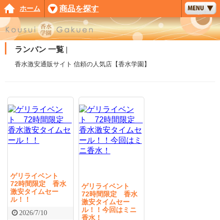
ホーム
商品を探す
ランバン 一覧 |
香水激安通販サイト 信頼の人気店【香水学園】
ゲリライベント
72時間限定 香水
ゲリライベント
激安タイムセー
72時間限定 香水
ル！！
激安タイムセー
ル！！今回はミニ
2026/7/10
香水！