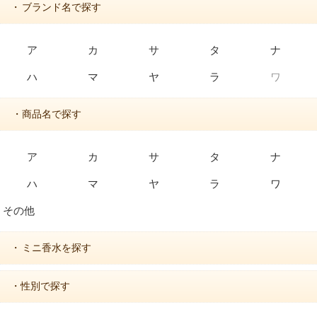
ブランド名で探す
・
ア
カ
サ
タ
ナ
ハ
マ
ヤ
ラ
ワ
・商品名で探す
ア
カ
サ
タ
ナ
ハ
マ
ヤ
ラ
ワ
その他
ミニ香水を探す
・
・性別で探す