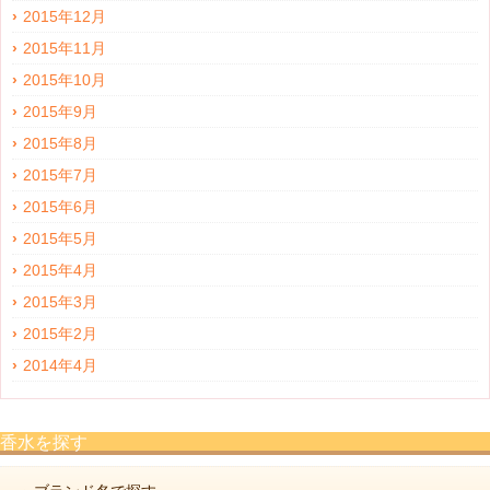
2015年12月
2015年11月
2015年10月
2015年9月
2015年8月
2015年7月
2015年6月
2015年5月
2015年4月
2015年3月
2015年2月
2014年4月
香水を探す