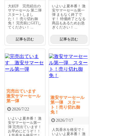
大好評 完売続出の
いよいよ夏本番！ 激
サマーセール 第二弾
安サマーセール第一
スタートしまし
弾 まもなく終了で
た！！ 売り切れ御
す！ 特価終了となる
免！ 完売前にGETし
商品もあるためお急
てください！ ...
ぎください！ ...
記事を読む
記事を読む
完売出ています
激安サマーセール
激安サマーセール
第一弾
第一弾 スター
ト！売り切れ御
2026/7/22
免！
いよいよ夏本番！ 激
2026/7/17
安サマーセール第一
弾 完売出ています！
人気香水を格安で！
お早めにどうぞ！！
いよいよ夏本番！ 激
人気香水を格安で！