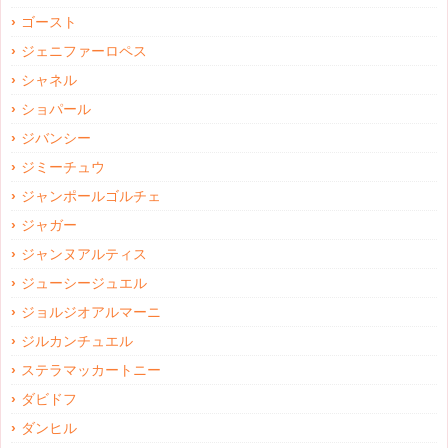
ゴースト
ジェニファーロペス
シャネル
ショパール
ジバンシー
ジミーチュウ
ジャンポールゴルチェ
ジャガー
ジャンヌアルティス
ジューシージュエル
ジョルジオアルマーニ
ジルカンチュエル
ステラマッカートニー
ダビドフ
ダンヒル