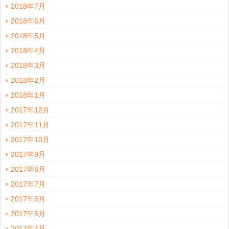
2018年7月
2018年6月
2018年5月
2018年4月
2018年3月
2018年2月
2018年1月
2017年12月
2017年11月
2017年10月
2017年9月
2017年8月
2017年7月
2017年6月
2017年5月
2017年4月