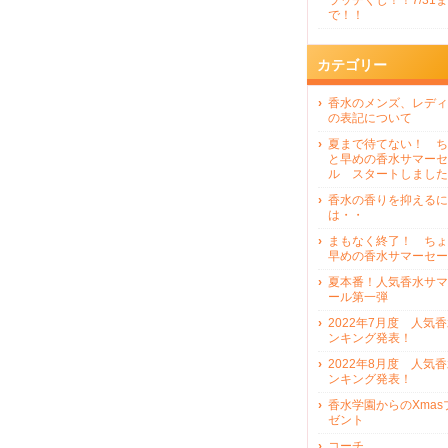
ラッチくじ！！7/31ま
で！！
カテゴリー
香水のメンズ、レディ
の表記について
夏まで待てない！ ち
と早めの香水サマーセ
ル スタートしました
香水の香りを抑えるに
は・・
まもなく終了！ ちょ
早めの香水サマーセー
夏本番！人気香水サマ
ール第一弾
2022年7月度 人気
ンキング発表！
2022年8月度 人気
ンキング発表！
香水学園からのXmas
ゼント
コーチ