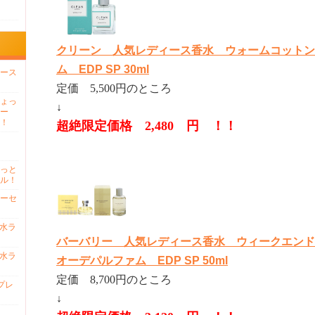
クリーン 人気レディース香水 ウォームコットン
ム EDP SP 30ml
ース
定価 5,500円のところ
ょっ
↓
ー
！
超絶限定価格 2,480 円 ！！
っと
ル！
ーセ
香水ラ
バーバリー 人気レディース香水 ウィークエン
香水ラ
オーデパルファム EDP SP 50ml
定価 8,700円のところ
プレ
↓