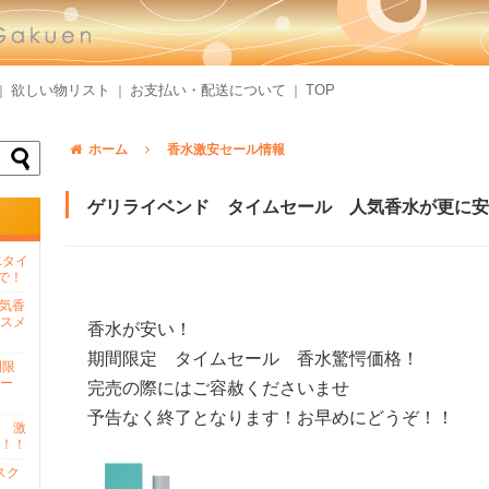
欲しい物リスト
お支払い・配送について
TOP
｜
｜
｜
ホーム
香水激安セール情報
ゲリライベンド タイムセール 人気香水が更に安
水タイ
で！
人気香
スメ
香水が安い！
期間限定 タイムセール 香水驚愕価格！
間限
ー
完売の際にはご容赦くださいませ
予告なく終了となります！お早めにどうぞ！！
 激
！！
スク