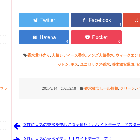
0
0
香水量り売り
,
人気レディース香水
,
メンズ人気香水
,
ウィークエン
ットン
,
ボス
,
ユニセックス香水
,
香水激安通販
,
安
ウッ
2025/2/14
2025/2/18
香水激安セール情報
,
クリーン
,
女性に人気の香水を中心に激安価格！ホワイトデーフェアスタ
女性に人気の香水が安い！ホワイトデーフェア！