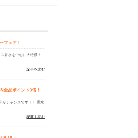
ーフェア！
ース香水を中心に大特価！
記事を読む
内全品ポイント3倍！
今がチャンスです！！ 香水
記事を読む
9.18