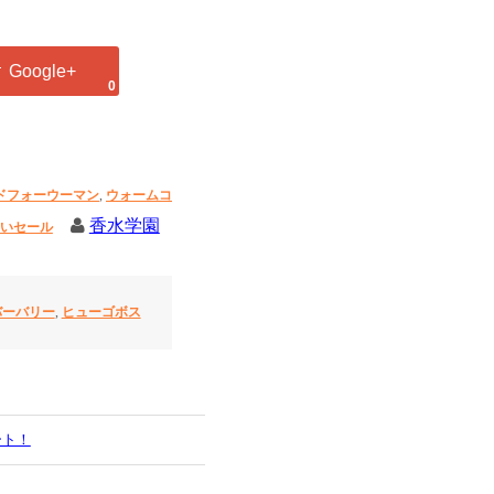
0
ドフォーウーマン
,
ウォームコ
香水学園
いセール
バーバリー
,
ヒューゴボス
ート！