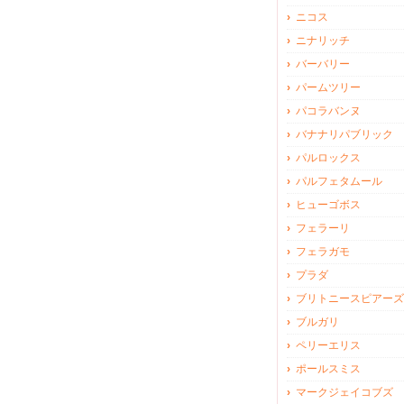
ニコス
ニナリッチ
バーバリー
パームツリー
パコラバンヌ
バナナリパブリック
パルロックス
パルフェタムール
ヒューゴボス
フェラーリ
フェラガモ
プラダ
ブリトニースピアーズ
ブルガリ
ペリーエリス
ポールスミス
マークジェイコブズ