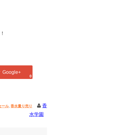
！
0
香
セール
,
香水量り売り
水学園