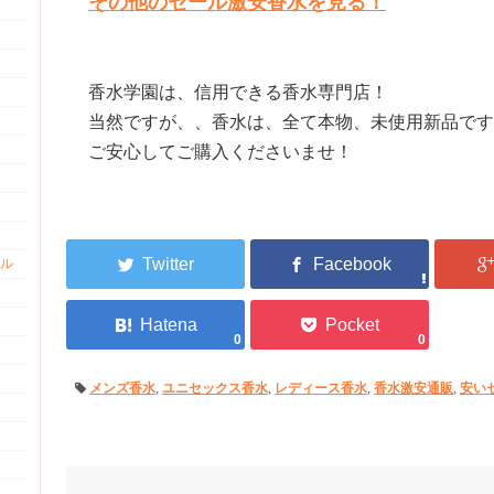
その他のセール激安香水を見る！
香水学園は、信用できる香水専門店！
当然ですが、、香水は、全て本物、未使用新品です
ご安心してご購入くださいませ！
ル
0
0
メンズ香水
,
ユニセックス香水
,
レディース香水
,
香水激安通販
,
安い