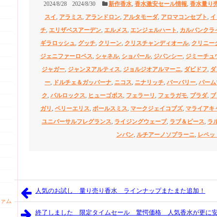
2024/8/28
2024/8/30
新作香水
,
香水激安セール情報
,
香水量り
スイ
,
アラミス
,
アランドロン
,
アルタモーダ
,
アロマコンセプト
,
イ
チ
,
エリザベスアーデン
,
エルメス
,
エンジェルハート
,
カルバンクラ
ギラロッシュ
,
グッチ
,
クリーン
,
クリスチャンディオール
,
クリニー
ジェニファーロペス
,
シャネル
,
ショパール
,
ジバンシー
,
ジミーチュ
ジャガー
,
ジャンヌアルティス
,
ジョルジオアルマーニ
,
ダビドフ
,
ダ
ー
,
ドルチェ＆ガッバーナ
,
ニコス
,
ニナリッチ
,
バーバリー
,
パーム
ク
,
パルロックス
,
ヒューゴボス
,
フェラーリ
,
フェラガモ
,
プラダ
,
ブ
ガリ
,
ペリーエリス
,
ポールスミス
,
マークジェイコブズ
,
マライアキ
ユニバーサルフレグランス
,
ライジングウェーブ
,
ラブ＆ピース
,
ラ
ンバン
,
ルチアーノソプラーニ
,
レペッ
人気のお試し 量り売り香水 ラインナップまたまた追加！
ァム
終了しました 限定タイムセール 驚愕価格 人気香水が更に