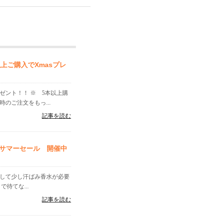
上ご購入でXmasプレ
ゼント！！ ※ 5本以上購
時のご注文をもっ...
記事を読む
サマーセール 開催中
出して少し汗ばみ香水が必要
待てな...
記事を読む