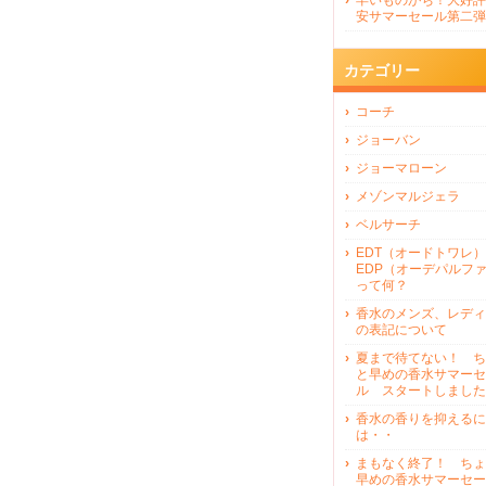
早いものがち！大好評
安サマーセール第二弾
カテゴリー
コーチ
ジョーバン
ジョーマローン
メゾンマルジェラ
ベルサーチ
EDT（オードトワレ）
EDP（オーデパルフ
って何？
香水のメンズ、レディ
の表記について
夏まで待てない！ ち
と早めの香水サマーセ
ル スタートしました
香水の香りを抑えるに
は・・
まもなく終了！ ちょ
早めの香水サマーセー