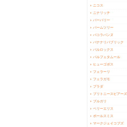
ニコス
ニナリッチ
バーバリー
パームツリー
パコラバンヌ
バナナリパブリック
パルロックス
パルフェタムール
ヒューゴボス
フェラーリ
フェラガモ
プラダ
ブリトニースピアーズ
ブルガリ
ペリーエリス
ポールスミス
マークジェイコブズ