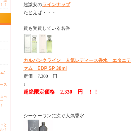
 激
超激安の
ラインナップ
！！
たとえば・・・
賞も受賞している名香
カルバンクライン 人気レディース香水 エタニテ
ァム EDP SP 30ml
ァム）
定価 7,300 円
↓
ース
超絶限定価格 2,330 円 ！！
ょっ
ー
！
シーケーワンに次ぐ人気香水
っと
ル！