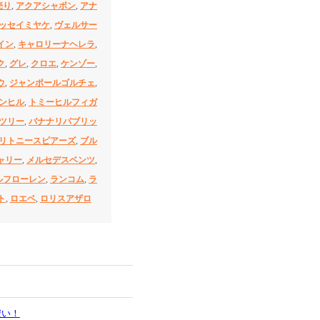
売り
,
アクアシャボン
,
アナ
ッセイミヤケ
,
ヴェルサー
イン
,
キャロリーナヘレラ
,
ク
,
グレ
,
クロエ
,
ケンゾー
,
ウ
,
ジャンポールゴルチェ
,
ンヒル
,
トミーヒルフィガ
ツリー
,
バナナリパブリッ
リトニースピアーズ
,
ブル
ャリー
,
メルセデスベンツ
,
ルフローレン
,
ランコム
,
ラ
ト
,
ロエベ
,
ロリスアザロ
安い！