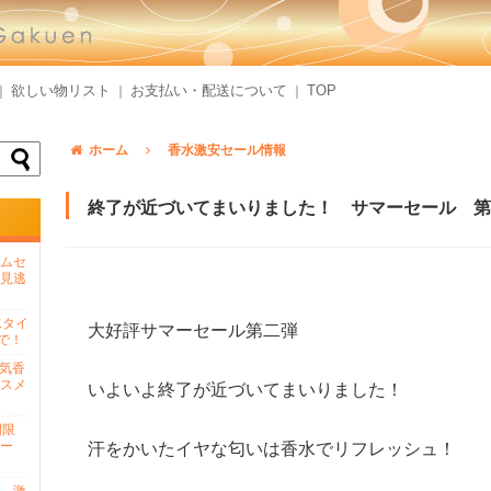
欲しい物リスト
お支払い・配送について
TOP
｜
｜
｜
ホーム
香水激安セール情報
終了が近づいてまいりました！ サマーセール 第
ムセ
見逃
水タイ
大好評サマーセール第二弾
で！
人気香
スメ
いよいよ終了が近づいてまいりました！
間限
ー
汗をかいたイヤな匂いは香水でリフレッシュ！