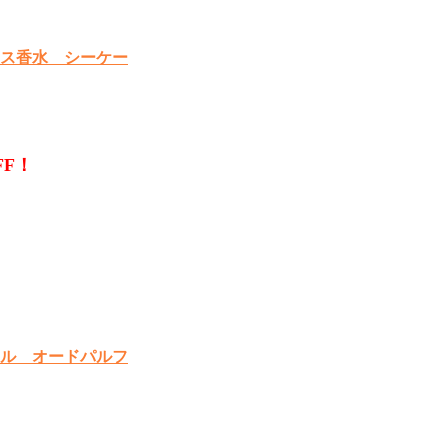
ス香水 シーケー
FF！
ル オードパルフ