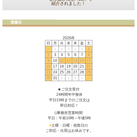
紹介されました！
2026/8
日
月
火
水
木
金
土
-
-
-
-
-
-
1
2
3
4
5
6
7
8
9
10
11
12
13
14
15
16
17
18
19
20
21
22
23
24
25
26
27
28
29
30
31
-
-
-
-
-
★ご注文受付
24時間年中無休
平日15時までのご注文は
即日対応！
□事務所営業時間
平日：午前10時～午後5時
■
土曜・日曜・祝祭日の
ご対応・出荷はお休みです。