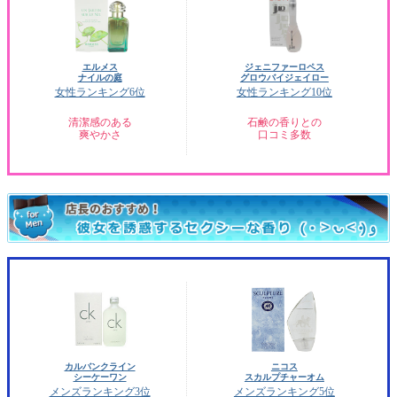
エルメス
ジェニファーロペス
ナイルの庭
グロウバイジェイロー
女性ランキング6位
女性ランキング10位
清潔感のある
石鹸の香りとの
爽やかさ
口コミ多数
カルバンクライン
ニコス
シーケーワン
スカルプチャーオム
メンズランキング3位
メンズランキング5位