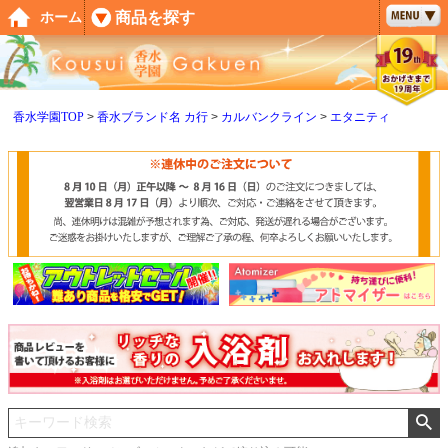
ペー
商品を探す
ホーム
ジト
ップ
へ
香水学園TOP
香水ブランド名 カ行
カルバンクライン
エタニティ