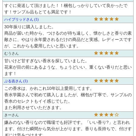
すぐに発送して頂けました！！梱包しっかりしていて良かったで
す！サンプル品もとても満足です！
ハイブリッド
1
30年振りに購入しました。

商品が届いた時から、つけるのが待ち遠しく、懐かしさと香りの素
敵さに、やはり永年愛されるだけの商品だと実感。レディースです
が、これからも愛用したいと思います。
むう
甘いけど甘すぎない香水を探していました。

花束が目の前にあるような、ちょうどいい、重くない香りだと思い
ます！
ぶる吉
1
この香水は、かれこれ10年以上愛用してます。

香水学園さんで初めて購入しましたが、梱包が丁寧で、サンプルの
香水のセレクトもイイ感じでした。

また利用させていただきます。
きー
嫌みのない香りなので職場でも好評です。「いい香り?」と言われ
ます。付けた瞬間から気分が上がります。香りも長持ちで、付けす
ぎには気をつけます。