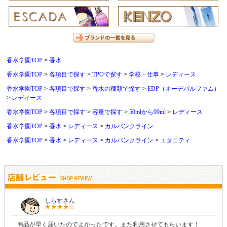
香水学園TOP
香水
香水学園TOP
各項目で探す
TPOで探す
学校・仕事
レディース
香水学園TOP
各項目で探す
香水の種類で探す
EDP（オーデパルファム）
レディース
香水学園TOP
各項目で探す
容量で探す
50mlから99ml
レディース
香水学園TOP
香水
レディース
カルバンクライン
香水学園TOP
香水
レディース
カルバンクライン
エタニティ
MMさん
好きな香水を、いろいろ少量試せるところが魅力でした。