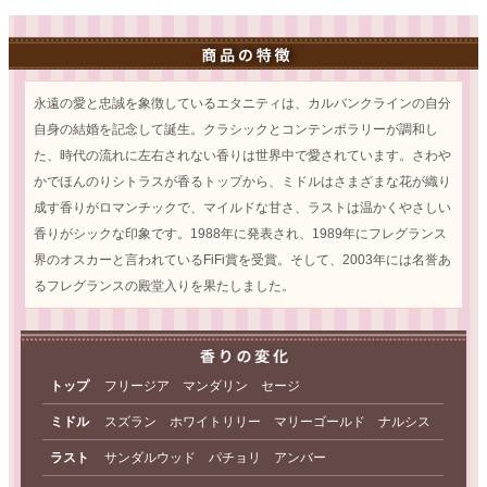
永遠の愛と忠誠を象徴しているエタニティは、カルバンクラインの自分
自身の結婚を記念して誕生。クラシックとコンテンポラリーが調和し
た、時代の流れに左右されない香りは世界中で愛されています。さわや
かでほんのりシトラスが香るトップから、ミドルはさまざまな花が織り
成す香りがロマンチックで、マイルドな甘さ、ラストは温かくやさしい
香りがシックな印象です。1988年に発表され、1989年にフレグランス
界のオスカーと言われているFiFi賞を受賞。そして、2003年には名誉あ
るフレグランスの殿堂入りを果たしました。
トップ
フリージア マンダリン セージ
ミドル
スズラン ホワイトリリー マリーゴールド ナルシス
ラスト
サンダルウッド パチョリ アンバー