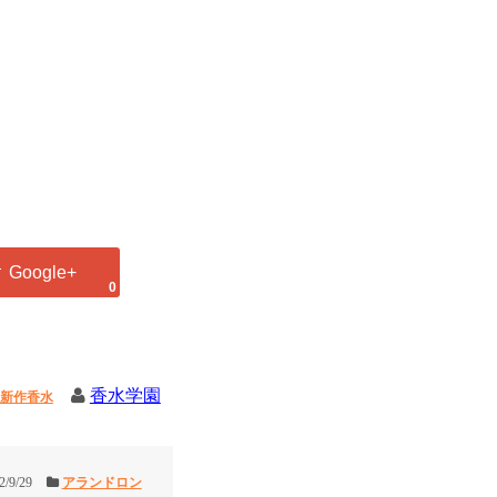
0
香水学園
新作香水
2/9/29
アランドロン