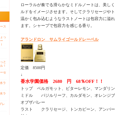
ローラルが奏でる滑らかなミドルノートは、美しく
ルドをイメージさせます。そしてクラリセージやト
温かく包み込むようなラストノートは包容力に溢れ
ます。シャープで包容力を感じる香り。
ース
ょっ
アランドロン サムライゴールドレーベル
ー
！
っと
ル！
定価 8500円
ーセ
↓
香水学園価格 2680 円 68％OFF！！
香水ラ
トップ ベルガモット、ビターレモン、マンダリン
香水ラ
ミドル バジルリーフ、カルダモン、オレンジブ
オブザバレー
プレ
ラスト クラリセージ、トンカビーン、アンバー