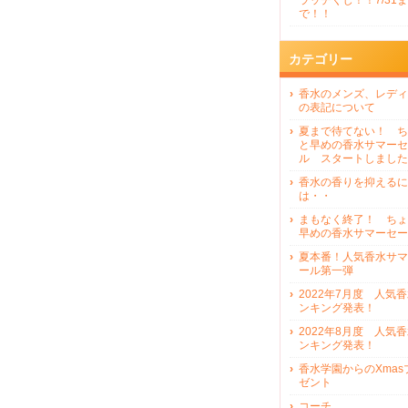
ラッチくじ！！7/31ま
で！！
カテゴリー
香水のメンズ、レディ
の表記について
夏まで待てない！ ち
と早めの香水サマーセ
ル スタートしました
香水の香りを抑えるに
は・・
まもなく終了！ ちょ
早めの香水サマーセー
夏本番！人気香水サマ
ール第一弾
2022年7月度 人気
ンキング発表！
2022年8月度 人気
ンキング発表！
香水学園からのXmas
ゼント
コーチ