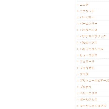
ニコス
ニナリッチ
バーバリー
パームツリー
パコラバンヌ
バナナリパブリック
パルロックス
パルフェタムール
ヒューゴボス
フェラーリ
フェラガモ
プラダ
ブリトニースピアーズ
ブルガリ
ペリーエリス
ポールスミス
マークジェイコブズ