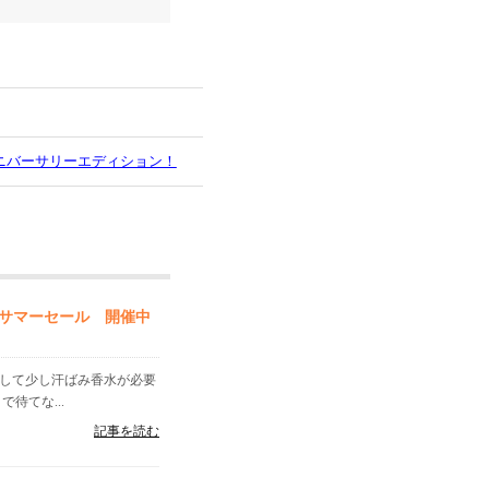
ニバーサリーエディション！
サマーセール 開催中
出して少し汗ばみ香水が必要
待てな...
記事を読む