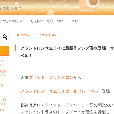
欲しい物リスト
お支払い・配送について
TOP
｜
｜
｜
ホーム
アランドロン
アランドロンサムライに最新作メンズ香水登場！サ
ベル！
水タイ
で！
人気香
スメ
人気
ブランド
アランドロン
から
間限
ー
アランドロン サムライゴールドレーベル
登場
 激
！！
香調はアロマティック、アンバー。一筋の閃光のよ
スク
レッシュシトラスのトップノートが感性を覚醒し、