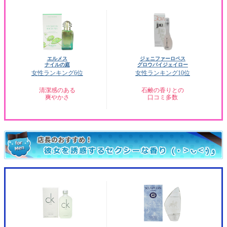
エルメス
ジェニファーロペス
ナイルの庭
グロウバイジェイロー
女性ランキング6位
女性ランキング10位
清潔感のある
石鹸の香りとの
爽やかさ
口コミ多数