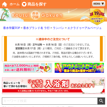
ペー
商品を探す
ホーム
ジト
ップ
へ
香水学園TOP
香水ブランド名 ラ行
ランバン
エクラドゥーアルページュ