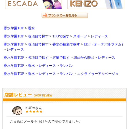
香水学園TOP
香水
香水学園TOP
各項目で探す
TPOで探す
スポーツ
レディース
香水学園TOP
各項目で探す
香水の種類で探す
EDP（オーデパルファム）
レディース
香水学園TOP
各項目で探す
容量で探す
50mlから99ml
レディース
香水学園TOP
香水
レディース
ランバン
香水学園TOP
香水
レディース
ランバン
エクラドゥーアルページュ
しらすさん
商品が早く届いたのでよかったです。また利用させてもらいます