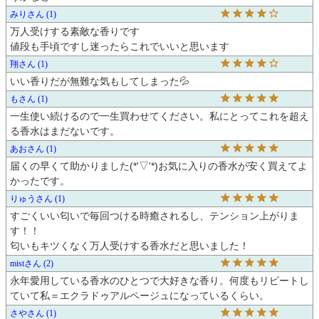
みり
1
万人受けする素敵な香りです

値段も手頃ですし迷ったらこれでいいと思います
翔
1
いい香りだが無難な気もしてしまった💦 
も
1
一生使い続けるので一生買わせてください。私にとってこれを超え
る香水はまだないです。
あお
1
届くの早くて助かりました(*'▽'*)お気に入りの香水が安く買えてよ
かったです。
りゅう
1
すごくいい匂いで毎回つける時癒されるし、テンション上がりま
す！！

匂いもキツくなく万人受けする香水だと思いました！
mist
2
永年愛用している香水のひとつで大好きな香り。何度もリピートし
ていて私＝エクラドゥアルページュになっているくらい。
さや
1