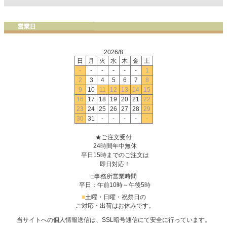
2026/8
日
月
火
水
木
金
土
-
-
-
-
-
-
1
2
3
4
5
6
7
8
9
10
11
12
13
14
15
16
17
18
19
20
21
22
23
24
25
26
27
28
29
30
31
-
-
-
-
-
★ご注文受付
24時間年中無休
平日15時までのご注文は
即日対応！
□事務所営業時間
平日：午前10時～午後5時
■
土曜・日曜・祝祭日の
ご対応・出荷はお休みです。
当サイトへの個人情報送信は、SSL暗号通信にて安全に行っています。