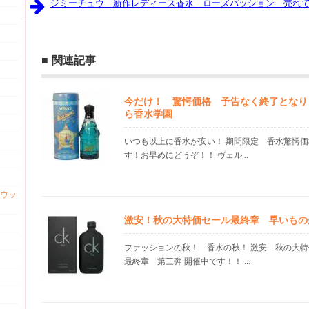
ジミーチュウ 新作レディース香水 ローズパッション 売れ
関連記事
今だけ！ 驚愕価格 予告なく終了となり
ら香水学園
いつも以上に香水が安い！ 期間限定 香水驚愕価
す！お早めにどうぞ！！ ヴェル...
ウッ
激安！秋の大特価セール最終章 早いもの
ファッションの秋！ 香水の秋！ 激安 秋の大
最終章 第三弾 開催中です！！ ...