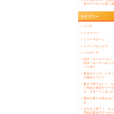
早いものがち！大好評
安サマーセール第二弾
カテゴリー
コーチ
ジョーバン
ジョーマローン
メゾンマルジェラ
ベルサーチ
EDT（オードトワレ）
EDP（オーデパルフ
って何？
香水のメンズ、レディ
の表記について
夏まで待てない！ ち
と早めの香水サマーセ
ル スタートしました
香水の香りを抑えるに
は・・
まもなく終了！ ちょ
早めの香水サマーセー