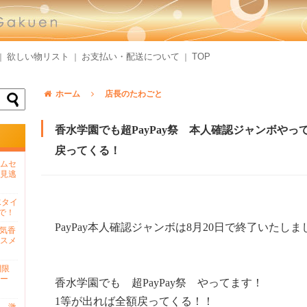
欲しい物リスト
お支払い・配送について
TOP
｜
｜
｜
ホーム
店長のたわごと
香水学園でも超PayPay祭 本人確認ジャンボやっ
戻ってくる！
ムセ
見逃
水タイ
で！
PayPay本人確認ジャンボは8月20日で終了いたしま
人気香
スメ
間限
ー
香水学園でも 超PayPay祭 やってます！
1等が出れば全額戻ってくる！！