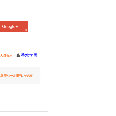
0
香水学園
人気香水
水激安セール情報
,
その他