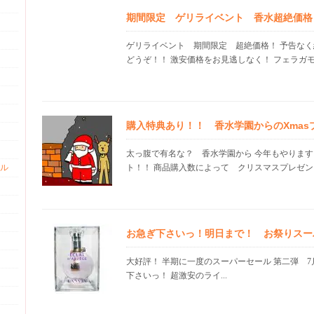
期間限定 ゲリライベント 香水超絶価格 21
ゲリライベント 期間限定 超絶価格！ 予告な
どうぞ！！ 激安価格をお見逃しなく！ フェラガモ 
購入特典あり！！ 香水学園からのXmas
太っ腹で有名な？ 香水学園から 今年もやりま
ル
ト！！ 商品購入数によって クリスマスプレゼント
お急ぎ下さいっ！明日まで！ お祭りスー
大好評！ 半期に一度のスーパーセール 第二弾 7
下さいっ！ 超激安のライ...