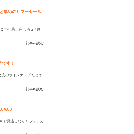
と早めのサマーセール
セール 第二弾 まもなく終
記事を読む
了です！
超激安のラインナップ たとえ
記事を読む
4.06
をお見逃しなく！ フェラガ
...