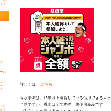
 激
！！
ァム）
ース
ょっ
詳しくは、
こちら
ー
！
香水学園は、15年以上運営している信用できる香
当然ですが、香水は全て本物、未使用新品です！
っと
ル！