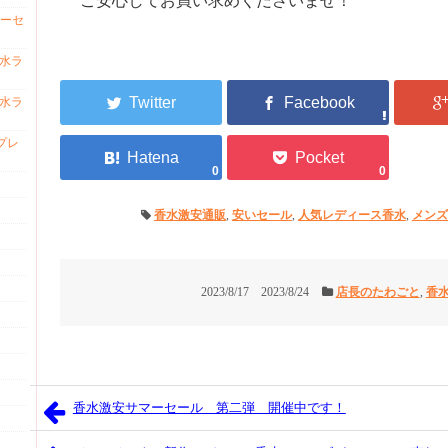
ご安心してお買い求めくださいませ！
ーセ
香水ラ
香水ラ
プレ
0
0
香水激安通販
,
安いセール
,
人気レディース香水
,
メンズ
2023/8/17
2023/8/24
店長のたわごと
,
香
香水激安サマーセール 第二弾 開催中です！