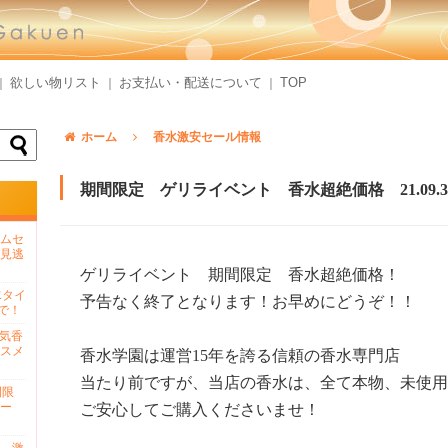
欲しい物リスト
お支払い・配送について
TOP
｜
｜
｜
ホーム
香水激安セール情報
期間限定 ゲリライベント 香水超絶価格 21.09.3
ムセ
見逃
ゲリライベント 期間限定 香水超絶価格！
水タイ
予告なく終了となります！お早めにどうぞ！！
で！
人気香
スメ
香水学園は運営15年を誇る信頼の香水専門店
当たり前ですが、当店の香水は、全て本物、未使用
間限
ー
ご安心してご購入くださいませ！