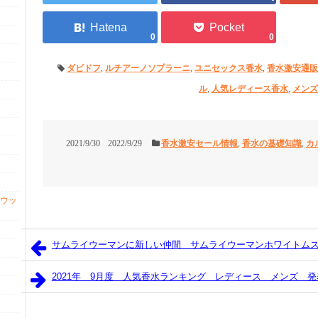
0
0
ダビドフ
,
ルチアーノソプラーニ
,
ユニセックス香水
,
香水激安通販
ル
,
人気レディース香水
,
メンズ
2021/9/30
2022/9/29
香水激安セール情報
,
香水の基礎知識
,
カ
ウッ
サムライウーマンに新しい仲間 サムライウーマンホワイトム
2021年 9月度 人気香水ランキング レディース メンズ 発