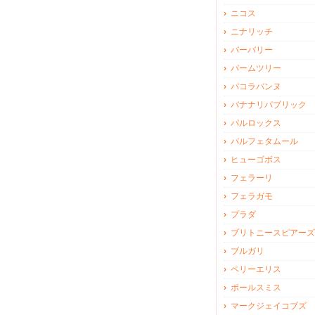
ニコス
ニナリッチ
バーバリー
パームツリー
パコラバンヌ
バナナリパブリック
パルロックス
パルフェタムール
ヒューゴボス
フェラーリ
フェラガモ
プラダ
ブリトニースピアーズ
ブルガリ
ペリーエリス
ポールスミス
マークジェイコブズ