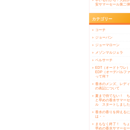
早いものがち！大好評
安サマーセール第二弾
カテゴリー
コーチ
ジョーバン
ジョーマローン
メゾンマルジェラ
ベルサーチ
EDT（オードトワレ）
EDP（オーデパルフ
って何？
香水のメンズ、レディ
の表記について
夏まで待てない！ ち
と早めの香水サマーセ
ル スタートしました
香水の香りを抑えるに
は・・
まもなく終了！ ちょ
早めの香水サマーセー