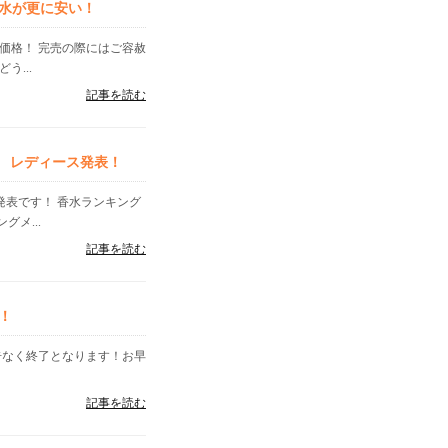
水が更に安い！
価格！ 完売の際にはご容赦
...
記事を読む
ズ レディース発表！
」発表です！ 香水ランキング
メ...
記事を読む
！
告なく終了となります！お早
記事を読む