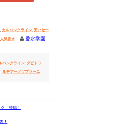
,
カルバンクライン
,
安いセー
香水学園
人気香水
ルバンクライン
,
ダビドフ
,
ルチアーノソプラーニ
スク 登場！
表！