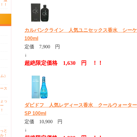
 激
！！
カルバンクライン 人気ユニセックス香水 シーケー
100ml
定価 7,900 円
↓
超絶限定価格 1,630 円 ！！
ァム）
ース
ょっ
ダビドフ 人気レディース香水 クールウォーター
ー
！
SP 100ml
定価 10,900 円
↓
っと
ル！