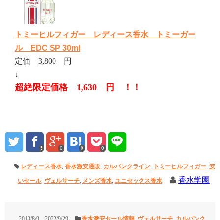
トミーヒルフィガー レディース香水 トミーガー
ル EDC SP 30ml
定価 3,800 円
↓
超絶限定価格 1,630 円 ！！
0
0
0
レディース香水
,
香水激安通販
,
カルバンクライン
,
トミーヒルフィガー
,
安
香水学園
いセール
,
ヴェルサーチ
,
メンズ香水
,
ユニセックス香水
2019/8/9
2022/9/29
香水激安セール情報
,
ヴェルサーチ
,
カルバンク