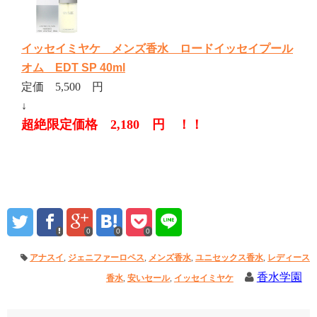
イッセイミヤケ メンズ香水 ロードイッセイプール
オム EDT SP 40ml
定価 5,500 円
↓
超絶限定価格 2,180 円 ！！
0
0
0
アナスイ
,
ジェニファーロペス
,
メンズ香水
,
ユニセックス香水
,
レディース
香水学園
香水
,
安いセール
,
イッセイミヤケ