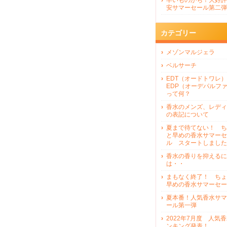
早いものがち！大好評
安サマーセール第二弾
カテゴリー
メゾンマルジェラ
ベルサーチ
EDT（オードトワレ）
EDP（オーデパルフ
って何？
香水のメンズ、レディ
の表記について
夏まで待てない！ ち
と早めの香水サマーセ
ル スタートしました
香水の香りを抑えるに
は・・
まもなく終了！ ちょ
早めの香水サマーセー
夏本番！人気香水サマ
ール第一弾
2022年7月度 人気
ンキング発表！