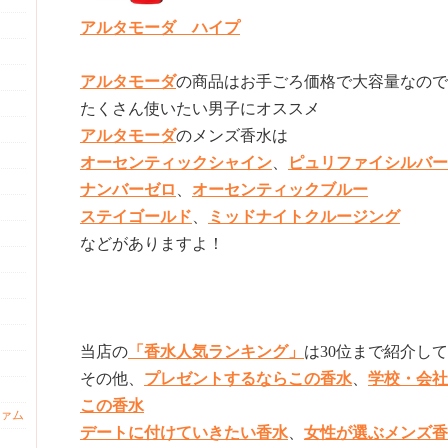
アルタモーダ ハイプ
アルタモーダ
の商品はお手ごろ価格で大容量なので
たくさん使いたい男子にオススメ
アルタモーダ
のメンズ香水は
オーセンティックシャイン
、
ピュリファイシルバー
ナンバーゼロ
、
オーセンティックブルー
ステイゴールド
、
ミッドナイトクルージング
などがありますよ！
当店の
「香水人気ランキング」
は30位まで紹介し
その他、
プレゼントするならこの香水
、
学校・会社
この香水
ァム
デートに付けていきたい香水
、
女性が選ぶメンズ香