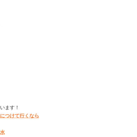
ています！
につけて行くなら
水