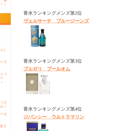
 激
！！
香水ランキングメンズ第2位
ヴェルサーチ ブルージーンズ
ァム）
香水ランキングメンズ第3位
ース
ブルガリ プールオム
ょっ
ー
！
っと
ル！
香水ランキングメンズ第4位
ーセ
ジバンシー ウルトラマリン
香水ラ