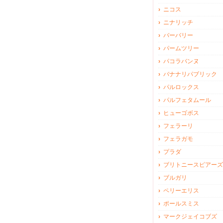
ニコス
ニナリッチ
バーバリー
パームツリー
パコラバンヌ
バナナリパブリック
パルロックス
パルフェタムール
ヒューゴボス
フェラーリ
フェラガモ
プラダ
ブリトニースピアーズ
ブルガリ
ペリーエリス
ポールスミス
マークジェイコブズ