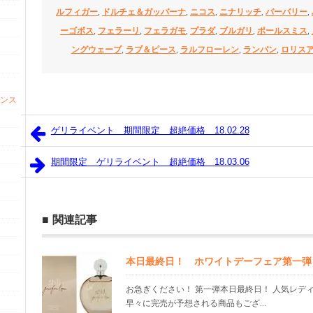
ルフィガー
,
ドルチェ＆ガッバーナ
,
ニコス
,
ニナリッチ
,
バーバリー
,
ーゴボス
,
フェラーリ
,
フェラガモ
,
プラダ
,
ブルガリ
,
ポールスミス
,
ングウェーブ
,
ラブ＆ピース
,
ラルフローレン
,
ランバン
,
ロリス
ンス
ゲリライベント 期間限定 超絶価格 18.02.28
期間限定 ゲリライベント 超絶価格 18.03.06
関連記事
本日最終日！ ホワイトデーフェア第一弾
お急ぎください！ 第一弾本日最終日！ 人気レデ
早々に完売が予想される商品もござ...