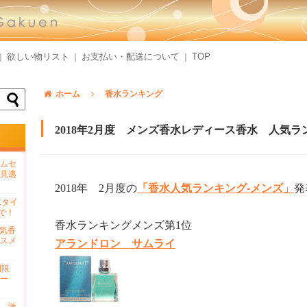
欲しい物リスト
お支払い・配送について
TOP
｜
｜
｜
ホーム
香水ランキング
2018年2月度 メンズ香水レディース香水 人気
ムセ
見逃
2018年 2月度の
「香水人気ランキング-メンズ」
発
水タイ
で！
香水ランキングメンズ第1位
人気香
スメ
アランドロン サムライ
間限
ー