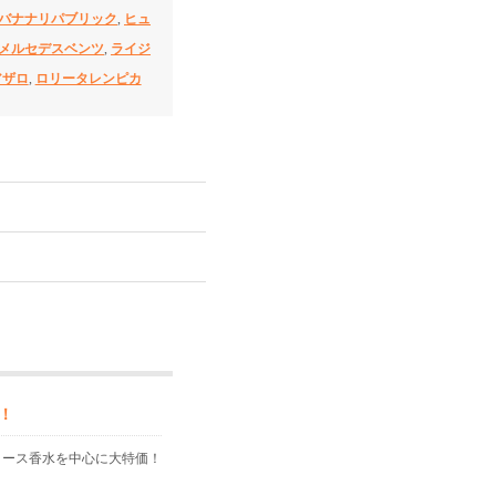
バナナリパブリック
,
ヒュ
メルセデスベンツ
,
ライジ
アザロ
,
ロリータレンピカ
！
ィース香水を中心に大特価！