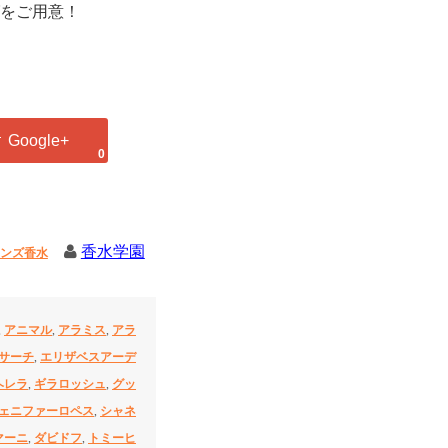
をご用意！
0
香水学園
ンズ香水
,
アニマル
,
アラミス
,
アラ
サーチ
,
エリザベスアーデ
ヘレラ
,
ギラロッシュ
,
グッ
ェニファーロペス
,
シャネ
マーニ
,
ダビドフ
,
トミーヒ