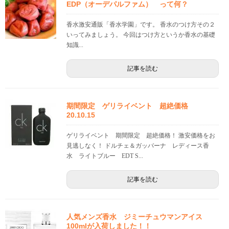
EDP（オーデパルファム） って何？
香水激安通販「香水学園」です。 香水のつけ方その２
いってみましょう。 今回はつけ方というか香水の基礎
知識...
記事を読む
期間限定 ゲリライベント 超絶価格
20.10.15
ゲリライベント 期間限定 超絶価格！ 激安価格をお
見逃しなく！ ドルチェ＆ガッバーナ レディース香
水 ライトブルー EDT S...
記事を読む
人気メンズ香水 ジミーチュウマンアイス
100mlが入荷しました！！