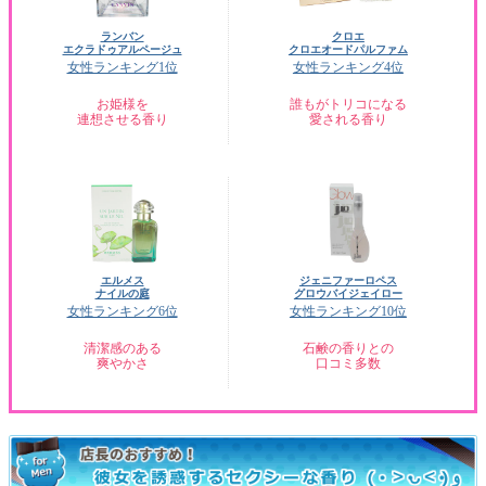
ランバン
クロエ
エクラドゥアルページュ
クロエオードパルファム
女性ランキング1位
女性ランキング4位
お姫様を
誰もがトリコになる
連想させる香り
愛される香り
エルメス
ジェニファーロペス
ナイルの庭
グロウバイジェイロー
女性ランキング6位
女性ランキング10位
清潔感のある
石鹸の香りとの
爽やかさ
口コミ多数