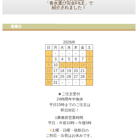
「香水選び完全FILE」で
紹介されました！
2026/8
日
月
火
水
木
金
土
-
-
-
-
-
-
1
2
3
4
5
6
7
8
9
10
11
12
13
14
15
16
17
18
19
20
21
22
23
24
25
26
27
28
29
30
31
-
-
-
-
-
★ご注文受付
24時間年中無休
平日15時までのご注文は
即日対応！
□事務所営業時間
平日：午前10時～午後5時
■
土曜・日曜・祝祭日の
ご対応・出荷はお休みです。