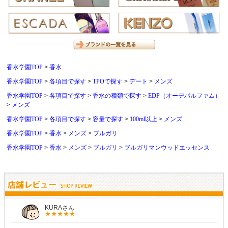
香水学園TOP
香水
香水学園TOP
各項目で探す
TPOで探す
デート
メンズ
香水学園TOP
各項目で探す
香水の種類で探す
EDP（オーデパルファム）
メンズ
香水学園TOP
各項目で探す
容量で探す
100ml以上
メンズ
香水学園TOP
香水
メンズ
ブルガリ
香水学園TOP
香水
メンズ
ブルガリ
ブルガリマンウッドエッセンス
しらすさん