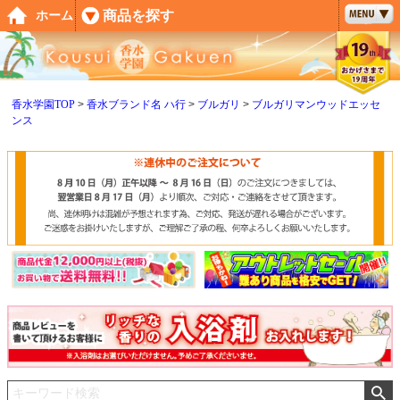
ペー
商品を探す
ホーム
ジト
ップ
へ
香水学園TOP
香水ブランド名 ハ行
ブルガリ
ブルガリマンウッドエッセ
ンス