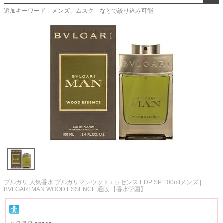
追加キーワード メンズ、ムスク などで絞り込み可能
ブルガリ 人気香水 ブルガリマンウッドエッセンス EDP SP 100mlメンズ |
BVLGARI MAN WOOD ESSENCE 通販 【香水学園】