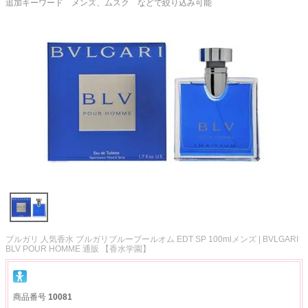
追加キーワード メンズ、ムスク などで絞り込み可能
ブルガリ 人気香水 ブルガリブループールオム EDT SP 100mlメンズ | BVLGARI
BLV POUR HOMME 通販 【香水学園】
商品番号
10081