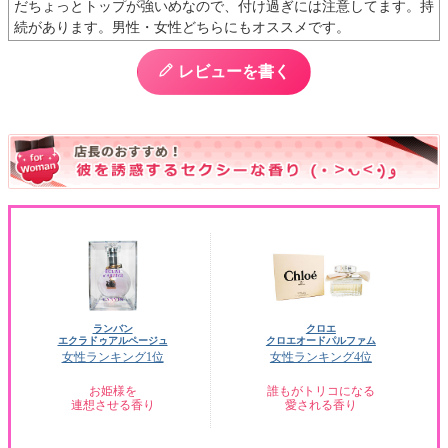
だちょっとトップが強いめなので、付け過ぎには注意してます。持
続があります。男性・女性どちらにもオススメです。
レビューを書く
ランバン
クロエ
エクラドゥアルページュ
クロエオードパルファム
女性ランキング1位
女性ランキング4位
お姫様を
誰もがトリコになる
連想させる香り
愛される香り