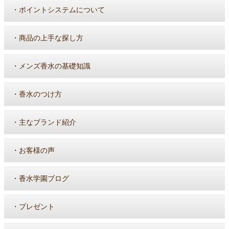
・
ポイントシステムについて
・
商品の上手な探し方
・
メンズ香水の基礎知識
・
香水のつけ方
・
主なブランド紹介
・
お客様の声
・
香水学園ブログ
・
プレゼント