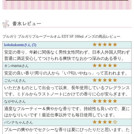
ブルガリ ブルガリブループールオム EDT SP 100ml メンズの商品レビュー
kohokukumin
5
安定の香り、年齢に関係なく男性女性問わず、日本人外国人問わず
普通に満足安心してつけられる爽快でなおかつ深みのある香り。
キンmama
安定の良い香り!周りの人から「い?匂いやねっ」って言われます。
ごんべえ
いただきものとして出会って以来、長年使用しているフレグランス
です。ミドルからラストノートにかけての香りに心が安らぎます。
ながやん
適度なフルーティー＆爽やかな香りです。持続性も良いので、夏に
はかなりいいです！最近仕事以外でも毎日使用しています。
パンナちゃん
ブルーの爽やかでセクシーな香りは夏にぴったりだと思います。た