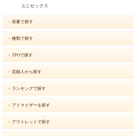
ユニセックス
・
容量で探す
・
種類で探す
・
TPOで探す
・
芸能人から探す
・
ランキングで探す
・
アトマイザーを探す
・
アウトレットで探す