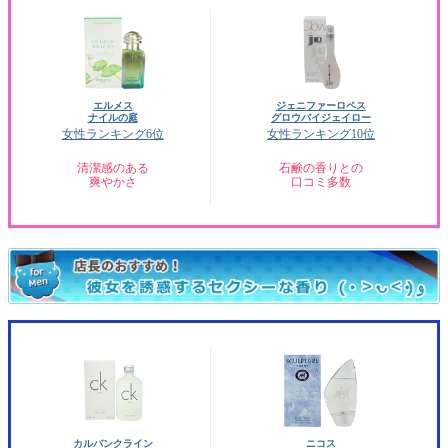
エルメス
ジェニファーロペス
ナイルの庭
グロウバイジェイロー
女性ランキング6位
女性ランキング10位
清潔感のある
石鹸の香りとの
爽やかさ
口コミ多数
カルバンクライン
ニコス