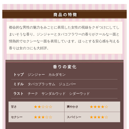
都会的な男性の魅力をみごとに表現した女性の視線をクギつけにしてし
まいそうな香り。ジンジャーとタバコフラワーの香りがクールな一面と
情熱的でセクシーな一面を表現しています。ほっとする安心感を与える
香りは女のコにも大好評。
トップ
ジンジャー カルダモン
ミドル
タバコブラッサム ジュニパー
ラスト
チーク サンダルウッド シダーウッド
★★☆☆☆
★★★★☆
甘さ
爽やかさ
★★★☆☆
★★★★☆
セクシー
スパイシー