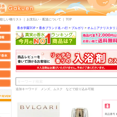
欲しい物リスト
｜
お支払い・配送について
｜
TOP
香水学園TOP
香水ブランド名 ハ行
ブルガリ
オムニアクリスタリ
検索
追加キーワード メンズ、ムスク などで絞り込み可能
しらすさん
MMさん
商品番号