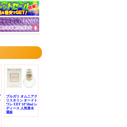
ブ
ブルガリ オムニアク
ー
リスタリン オードト
ワレ EDT SP 50ml レ
ディース 人気香水
通販