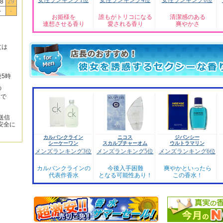
女性ランキング1位
女性ランキング4位
女性ランキング6位
8
29
-
-
お姫様を
誰もがトリコになる
清潔感のある
連想させる香り
愛される香り
爽やかさ
文は
後5時
の
みで
送信
安全に
カルバンクライン
ニコス
ジバンシー
シーケーワン
スカルプチャーオム
ウルトラマリン
メンズランキング3位
メンズランキング5位
メンズランキング6位
カルバンクラインの
今後入手困難
爽やかといったら
代表作香水
となる可能性あり！
この香水！