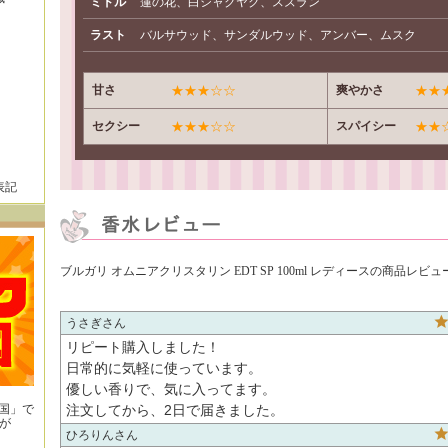
ミドル
蓮の花、白シャクヤク、スズラン
ラスト
バルサウッド、サンダルウッド、アンバー、ムスク
甘さ
★★★☆☆
爽やかさ
★★
セクシー
★★★☆☆
スパイシー
★★
表記
ブルガリ オムニアクリスタリン EDT SP 100ml レディースの商品レビュ
うさぎ
リピート購入しました！

日常的に気軽に使っています。

優しい香りで、気に入ってます。

王国」で
注文してから、2日で届きました。
が
ひろりん
！