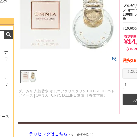
たの
商品が早く届いたのでよか
好きな香水を、いろいろ少
気持ち
ブルガリ
ったです。また利用させて
量試せるところが魅力でし
した。
ン オード
もらいます！
た。
いたし
100ml
販
¥
19,600
香水学園
¥
14
¥
16,2
ナ
ワ
激安25
お気
ナ
ワ
ブルガリ 人気香水 オムニアクリスタリン EDT SP 100mlレ
ディース | OMNIA CRYSTALLINE 通販 【香水学園】
ィース
ラッピングはこちら
（ミニ香水を除く）