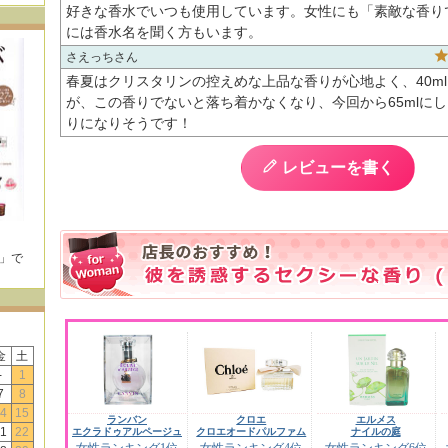
好きな香水でいつも使用しています。女性にも「素敵な香り
には香水名を聞く方もいます。
さえっち
春夏はクリスタリンの控えめな上品な香りが心地よく、40m
が、この香りでないと落ち着かなくなり、今回から65mlに
りになりそうです！
レビューを書く
E」で
！
金
土
-
1
7
8
4
15
ランバン
クロエ
エルメス
1
22
エクラドゥアルページュ
クロエオードパルファム
ナイルの庭