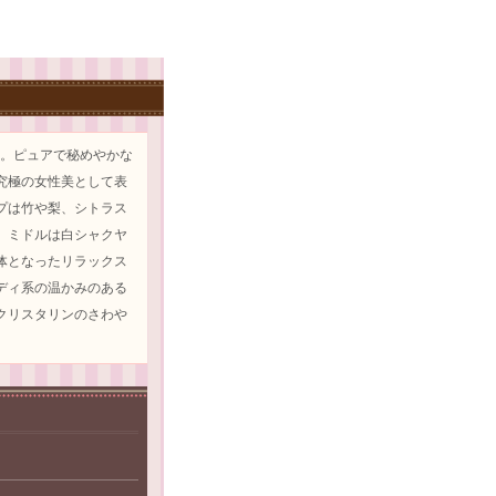
ジ。ピュアで秘めやかな
究極の女性美として表
プは竹や梨、シトラス
、ミドルは白シャクヤ
体となったリラックス
ディ系の温かみのある
クリスタリンのさわや