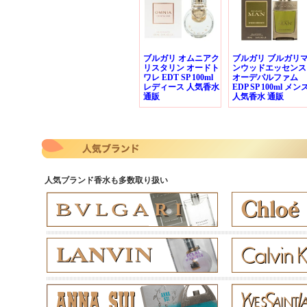
ブルガリ オムニアク
ブルガリ ブルガリ
リスタリン オードト
ンウッドエッセンス
ワレ EDT SP 100ml
オーデパルファム
レディース 人気香水
EDP SP 100ml メン
通販
人気香水 通販
人気ブランド香水も多数取り扱い