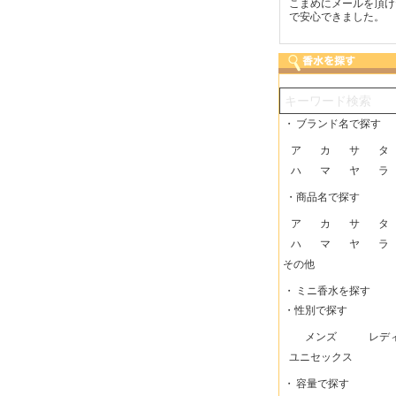
つも迅速な発送をしてい
梱包に気持ちが感じられま
こまめにメールを頂け
だけるので、助かってい
した！また利用させてもら
で安心できました。
す。
いますー。
・
ブランド名で探す
ア
カ
サ
タ
ハ
マ
ヤ
ラ
・商品名で探す
ア
カ
サ
タ
ハ
マ
ヤ
ラ
その他
・
ミニ香水を探す
・性別で探す
メンズ
レデ
ユニセックス
・
容量で探す