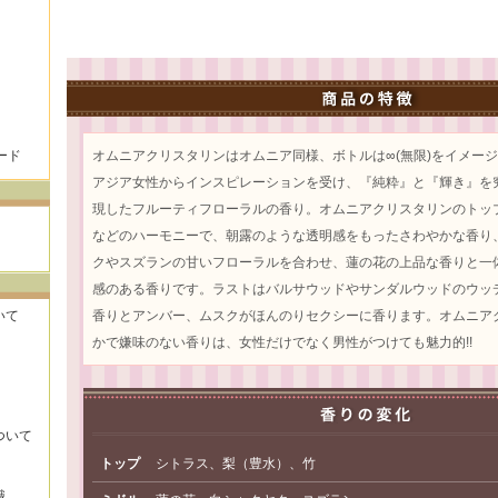
ード
オムニアクリスタリンはオムニア同様、ボトルは∞(無限)をイメー
アジア女性からインスピレーションを受け、『純粋』と『輝き』を
現したフルーティフローラルの香り。オムニアクリスタリンのトッ
などのハーモニーで、朝露のような透明感をもったさわやかな香り
クやスズランの甘いフローラルを合わせ、蓮の花の上品な香りと一
感のある香りです。ラストはバルサウッドやサンダルウッドのウッ
いて
香りとアンバー、ムスクがほんのりセクシーに香ります。オムニア
かで嫌味のない香りは、女性だけでなく男性がつけても魅力的!!
ついて
トップ
シトラス、梨（豊水）、竹
識