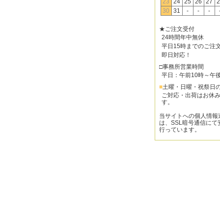
23
24
25
26
27
2
30
31
-
-
-
★ご注文受付
24時間年中無休
平日15時までのご注
即日対応！
□事務所営業時間
平日：午前10時～午
■
土曜・日曜・祝祭日
ご対応・出荷はお休
す。
当サイトへの個人情報
は、SSL暗号通信にて
行っています。