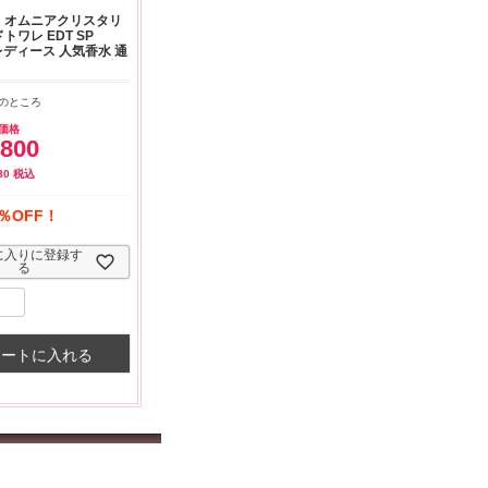
よくお取引が出来ま
おまけありがとうございま
お昼に買って次の日届いた
 オムニアクリスタリ
またよろしくお願い
した。早速レビューを書き
のでちょっとびっくりしま
トワレ EDT SP
ます。
ました！
した、また買います！
 レディース 人気香水 通
のところ
価格
,800
80
税込
％OFF！
に入りに登録す
る
カートに入れる