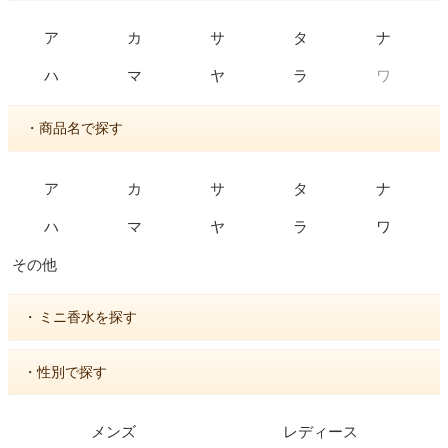
ア
カ
サ
タ
ナ
ワ
ハ
マ
ヤ
ラ
・商品名で探す
ア
カ
サ
タ
ナ
ハ
マ
ヤ
ラ
ワ
その他
・
ミニ香水を探す
・性別で探す
メンズ
レディース