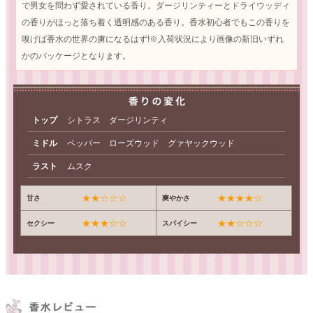
で男女を問わず愛されている香り。ダージリンティーとドライウッディ
の香りがほっと落ち着く透明感のある香り。香水初心者でもこの香りを
嗅げば香水の世界の虜になるはず!※入荷状況により画像の新旧いずれ
かのパッケージとなります。
トップ
シトラス ダージリンティ
ミドル
ペッパー ローズウッド グァヤックウッド
ラスト
ムスク
★★☆☆☆
★★★★☆
甘さ
爽やかさ
★★★☆☆
★★☆☆☆
セクシー
スパイシー