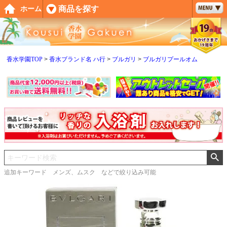
ペー
商品を探す
ホーム
ジト
ップ
へ
香水学園TOP
香水ブランド名 ハ行
ブルガリ
ブルガリプールオム
追加キーワード メンズ、ムスク などで絞り込み可能