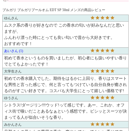
ブルガリ ブルガリプールオム EDT SP 50ml メンズの商品レビュー
ゆん
ムスク系の香りが好きなので この香水の匂いが好みなんだと思い
ますが、

ふんわり漂った時にとっても良い匂いで昔から大好きです。

おすすめです！
あい
1
初めて香水というものを買いましたが、初心者にも扱いやすい香り
でとてもよかったです！
大学生
初めての香水購入でした。期待をはるかに上回り、香りはスマート
な男性と言った感じで、何と言ってもつけている自分自身が癒され
るのがすごい好きです。コスパも大学生にとって嬉しい価格です!
ゆう
シトラス!ダージリン!!!ウッド!って感じです。あー、これか、オフ
ィス街で嗅いだことあるなぁという感想です。ビシッとスーツが決
まってる人が似合いそうな香り。
みかん