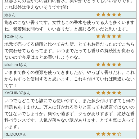
旦那さんの昔からの愛用の香水。爽やかでとってもいい香りです。
これ以外は使えないそうです(笑)
港
飽きのこない香りです。女性もこの香水を使ってる人も多くいます
ね。老若男女問わず「いい香りだ」と感じる匂いだと思います。
TOSHI
地元で売ってる値段と比べてみた所、とてもお得だったのでこちら
で買わせてもらってます。いつまでたっても香りの持続性が変わら
ないので今度はまとめ買いしようかな。
takahiro.I
いままで多くの種類を使ってきましたが、やっぱり香りだわ。これ
からもずっと使用すると思います。これを付けていれば間違いない
です！
KAGHIN37
いつでもどこでも誰にでも使いやすく、また多少付けすぎても何の
問題もありません。万人に好かれる香りと言っても過言ではないの
ではないでしょうか。爽やか過ぎず、クセがありすぎず、絶妙な香
料バランスです。人気が落ちない訳があります。とても気に入って
います。
REIDOU