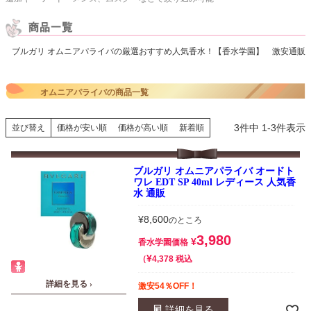
ブルガリ オムニアパライバの厳選おすすめ人気香水！【香水学園】 激安通販
オムニアパライバの商品一覧
3
件中
1
-
3
件表示
並び替え
価格が安い順
価格が高い順
新着順
ブルガリ オムニアパライバ オードト
ワレ EDT SP 40ml レディース 人気香
水 通販
¥
8,600
のところ
3,980
¥
香水学園価格
¥
税込
4,378
詳細を見る ›
激安54％OFF！
詳細を見る