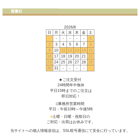
2026/8
日
月
火
水
木
金
土
-
-
-
-
-
-
1
2
3
4
5
6
7
8
9
10
11
12
13
14
15
16
17
18
19
20
21
22
23
24
25
26
27
28
29
30
31
-
-
-
-
-
★ご注文受付
24時間年中無休
平日15時までのご注文は
即日対応！
□事務所営業時間
平日：午前10時～午後5時
■
土曜・日曜・祝祭日の
ご対応・出荷はお休みです。
当サイトへの個人情報送信は、SSL暗号通信にて安全に行っています。