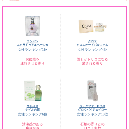
ランバン
クロエ
エクラドゥアルページュ
クロエオードパルファム
女性ランキング1位
女性ランキング4位
お姫様を
誰もがトリコになる
連想させる香り
愛される香り
エルメス
ジェニファーロペス
ナイルの庭
グロウバイジェイロー
女性ランキング6位
女性ランキング10位
清潔感のある
石鹸の香りとの
爽やかさ
口コミ多数