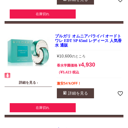
在庫切れ
ブルガリ オムニアパライバ オードト
ワレ EDT SP 65ml レディース 人気香
水 通販
¥
10,600
のところ
4,930
¥
香水学園価格
¥
税込
5,423
詳細を見る ›
激安54％OFF！
詳細を見る
在庫切れ