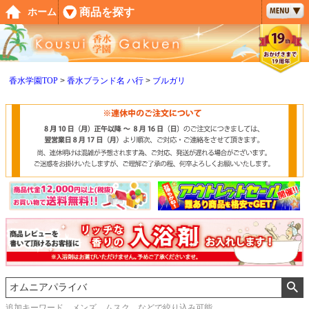
ペー
商品を探す
ホーム
ジト
ップ
へ
香水学園TOP
香水ブランド名 ハ行
ブルガリ
追加キーワード メンズ、ムスク などで絞り込み可能