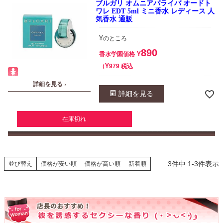
ブルガリ オムニアパライバ オードト
ワレ EDT 5ml ミニ香水 レディース 人
気香水 通販
¥
のところ
890
¥
香水学園価格
¥
税込
979
詳細を見る ›
詳細を見る
在庫切れ
3
件中
1
-
3
件表示
並び替え
価格が安い順
価格が高い順
新着順