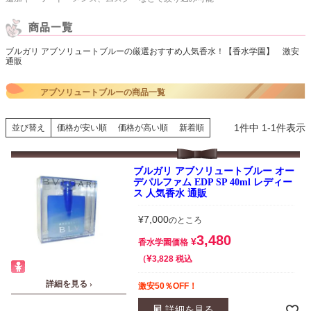
ブルガリ アブソリュートブルーの厳選おすすめ人気香水！【香水学園】 激安
通販
アブソリュートブルーの商品一覧
1
件中
1
-
1
件表示
並び替え
価格が安い順
価格が高い順
新着順
ブルガリ アブソリュートブルー オー
デパルファム EDP SP 40ml レディー
ス 人気香水 通販
¥
7,000
のところ
3,480
¥
香水学園価格
¥
税込
3,828
詳細を見る ›
激安50％OFF！
詳細を見る