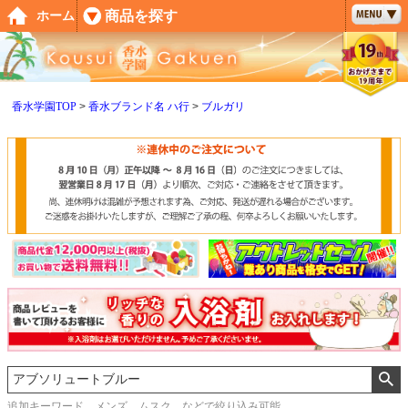
ペー
商品を探す
ホーム
ジト
ップ
へ
香水学園TOP
香水ブランド名 ハ行
ブルガリ
追加キーワード メンズ、ムスク などで絞り込み可能