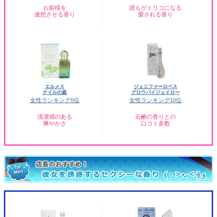
お姫様を
誰もがトリコになる
連想させる香り
愛される香り
エルメス
ジェニファーロペス
ナイルの庭
グロウバイジェイロー
女性ランキング6位
女性ランキング10位
清潔感のある
石鹸の香りとの
爽やかさ
口コミ多数