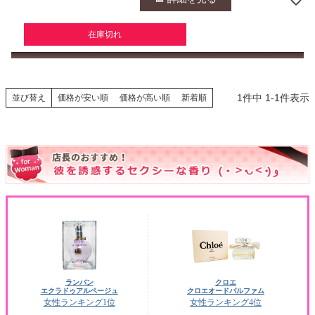
在庫切れ
1
件中
1
-
1
件表示
並び替え
価格が安い順
価格が高い順
新着順
ランバン
クロエ
エクラドゥアルページュ
クロエオードパルファム
女性ランキング1位
女性ランキング4位