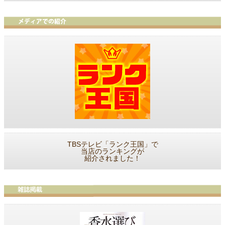
TBSテレビ「ランク王国」で
当店のランキングが
紹介されました！