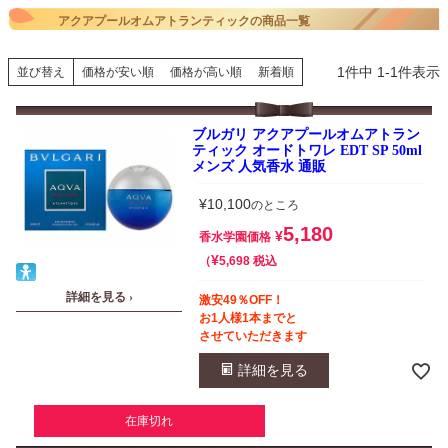
アクアプールオムアトランティックの商品一覧
1
件中
1
-
1
件表示
並び替え
価格が安い順
価格が高い順
新着順
ブルガリ アクアプールオムアトラン
ティック オードトワレ EDT SP 50ml
メンズ 人気香水 通販
¥
10,100
のところ
5,180
¥
香水学園価格
¥
税込
5,698
詳細を見る ›
激安49％OFF！
お1人様1本までと
させていただきます
詳細を見る
在庫切れ