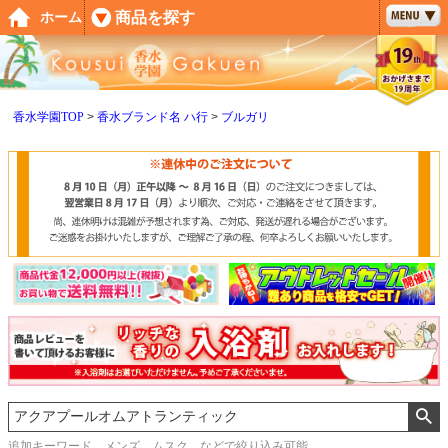
ペー
商品を探す
ホーム
ジト
ップ
へ
香水学園TOP
香水ブランド名 ハ行
ブルガリ
追加キーワード メンズ、ムスク などで絞り込み可能