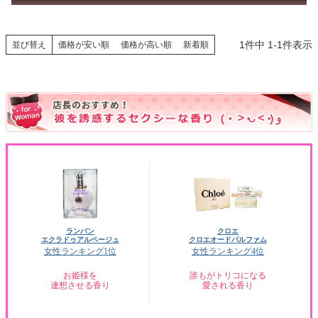
1
件中
1
-
1
件表示
並び替え
価格が安い順
価格が高い順
新着順
ランバン
クロエ
エクラドゥアルページュ
クロエオードパルファム
女性ランキング1位
女性ランキング4位
お姫様を
誰もがトリコになる
連想させる香り
愛される香り