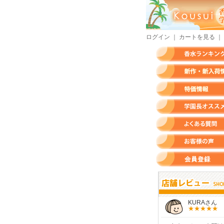
ログイン
｜
カートを見る
｜
香水ランキング
新作・新入荷情報
特価情報
店長のオススメ香水
よくある質問
お客様の声
会員登録
さん
モースさん
KURAさん