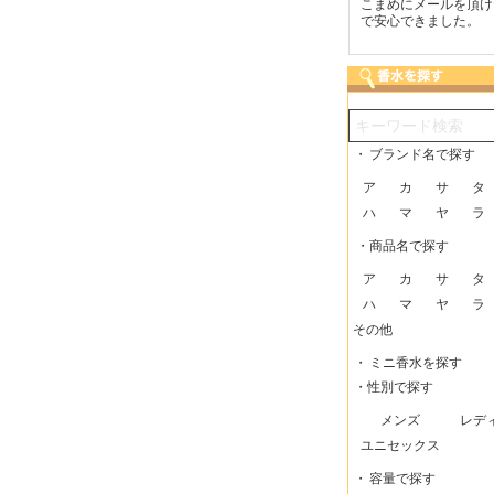
送をしてい
梱包に気持ちが感じられま
こまめにメールを頂けたの
商
助かってい
した！また利用させてもら
で安心できました。
っ
いますー。
も
・
ブランド名で探す
ア
カ
サ
タ
ハ
マ
ヤ
ラ
・商品名で探す
ア
カ
サ
タ
ハ
マ
ヤ
ラ
その他
・
ミニ香水を探す
・性別で探す
メンズ
レデ
ユニセックス
・
容量で探す