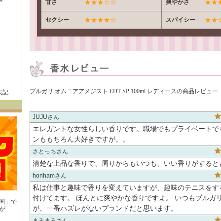
甘さ
★★★☆☆
爽やかさ
★★
セクシー
★★★★☆
スパイシー
★★
ブルガリ オムニアアメジスト EDT SP 100ml レディースの商品レビュー
表記
JUJU
エレガントな女性らしい香りです。職場でもプライベートで
ンももちろん大好きですが。。
さとっち
清楚な上品な香りで、周りからもいつも、いい香りがすると
honham
私は仕事と趣味で香りを変えていますが、趣味のテニスをす
付けてます。 ほんとに爽やかな香りですよ。 いつもブルガ
王国」で
が、一番ハズレがないブランドだと思います。
が
！
まみまみ