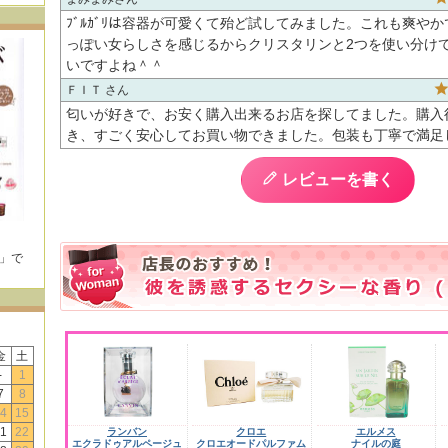
ﾌﾞﾙｶﾞﾘは容器が可愛くて殆ど試してみました。これも爽や
っぽい女らしさを感じるからクリスタリンと2つを使い分け
いですよね＾＾
ＦＩＴ
匂いが好きで、お安く購入出来るお店を探してました。購入
き、すごく安心してお買い物できました。包装も丁寧で満足
レビューを書く
E」で
！
金
土
-
1
7
8
4
15
1
22
ランバン
クロエ
エルメス
エクラドゥアルページュ
クロエオードパルファム
ナイルの庭