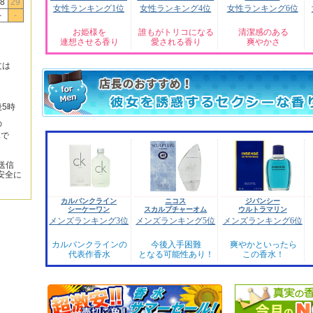
8
29
女性ランキング1位
女性ランキング4位
女性ランキング6位
-
-
お姫様を
誰もがトリコになる
清潔感のある
連想させる香り
愛される香り
爽やかさ
文は
後5時
の
みで
送信
安全に
カルバンクライン
ニコス
ジバンシー
シーケーワン
スカルプチャーオム
ウルトラマリン
メンズランキング3位
メンズランキング5位
メンズランキング6位
カルバンクラインの
今後入手困難
爽やかといったら
代表作香水
となる可能性あり！
この香水！