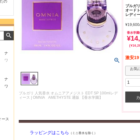
品が早く届いたのでよか
好きな香水を、いろいろ少
気持ちよくお取引が
ブルガリ
たです。また利用させて
量試せるところが魅力でし
した。またよろしく
オードトワ
らいます！
た。
いたします。
レディー
¥
19,600
香水学園
¥
14
¥
16,2
ナ
激安19
ワ
お気
ナ
ワ
ブルガリ 人気香水 オムニアアメジスト EDT SP 100mlレデ
ィース | OMNIA AMETHYSTE 通販 【香水学園】
ィース
ラッピングはこちら
（ミニ香水を除く）