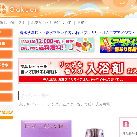
欲しい物リスト
｜
お支払い・配送について
｜
TOP
香水学園TOP
香水ブランド名 ハ行
ブルガリ
オムニアアメジスト
検索
追加キーワード メンズ、ムスク などで絞り込み可能
しらすさん
MMさん
クロエさん
商品番号