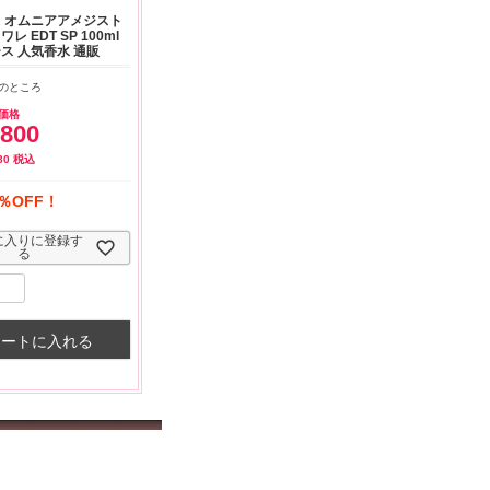
出来ま
おまけありがとうございま
お昼に買って次の日届いた
少量の
 オムニアアメジスト
お願い
した。早速レビューを書き
のでちょっとびっくりしま
ている
レ EDT SP 100ml
ました！
した、また買います！
できて
ス 人気香水 通販
のところ
価格
,800
80
税込
％OFF！
に入りに登録す
る
カートに入れる