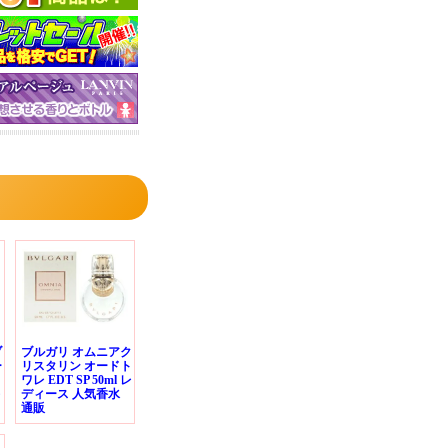
ブ
ブルガリ オムニアク
ー
リスタリン オードト
ワレ EDT SP 50ml レ
ディース 人気香水
通販