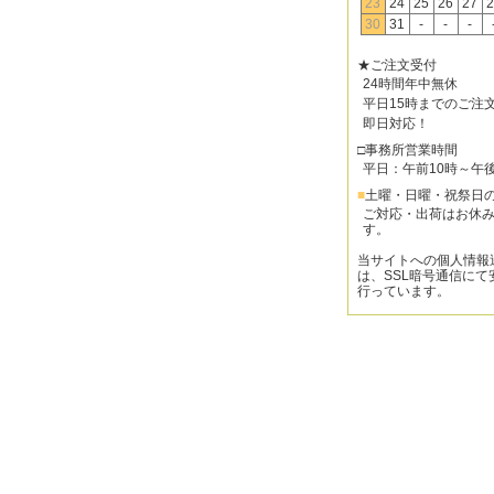
23
24
25
26
27
2
30
31
-
-
-
★ご注文受付
24時間年中無休
平日15時までのご注
即日対応！
□事務所営業時間
平日：午前10時～午
■
土曜・日曜・祝祭日
ご対応・出荷はお休
す。
当サイトへの個人情報
は、SSL暗号通信にて
行っています。