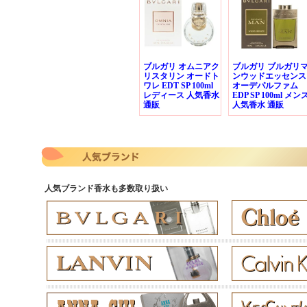
ブルガリ オムニアク
ブルガリ ブルガリ
リスタリン オードト
ンウッドエッセンス
ワレ EDT SP 100ml
オーデパルファム
レディース 人気香水
EDP SP 100ml メン
通販
人気香水 通販
人気ブランド香水も多数取り扱い